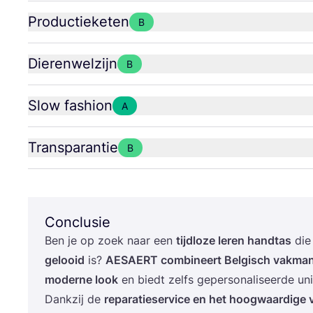
Productieketen
B
Dierenwelzijn
B
Slow fashion
A
Transparantie
B
Conclusie
Ben je op zoek naar een
tijd­lo­ze leren hand­tas
die
gelooid
is?
AESAERT
com­bi­neert Bel­gisch vak­man
moder­ne look
en biedt zelfs geper­so­na­li­seer­de un
Dank­zij de
repa­ra­tie­ser­vi­ce en het hoog­waar­di­g