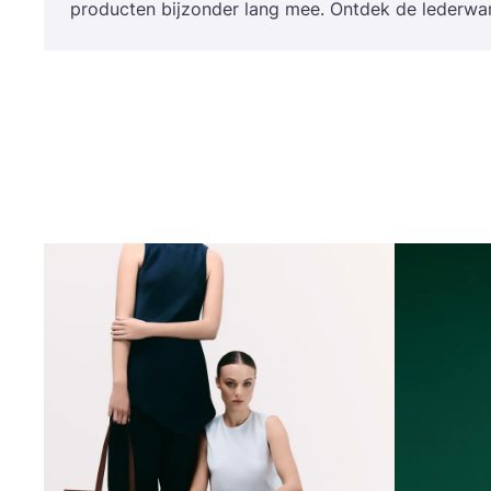
pro­duc­ten bij­zon­der lang mee. Ont­dek de leder­w