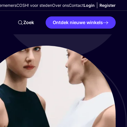
ernemers
COSH! voor steden
Over ons
Contact
Login
Register
Zoek
Ontdek nieuwe winkels