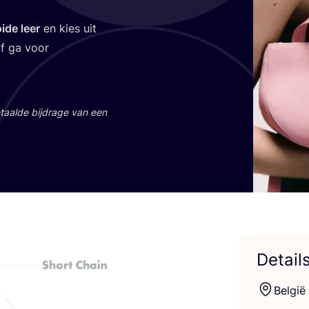
i­de leer
en kies uit
 of ga voor
aal­de bij­dra­ge van een
Detail
Bel­gië