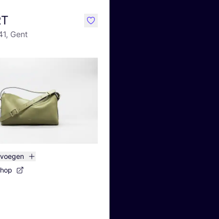
RT
like
41, Gent
evoegen
shop