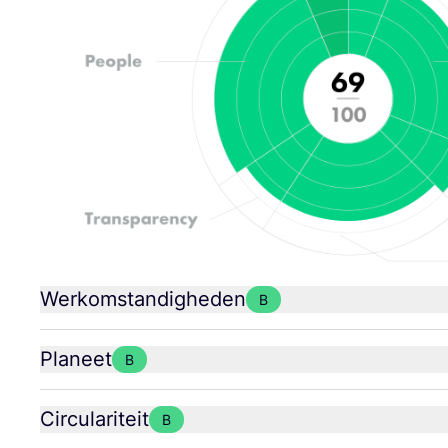
Werkomstandigheden
B
Planeet
B
Circulariteit
B