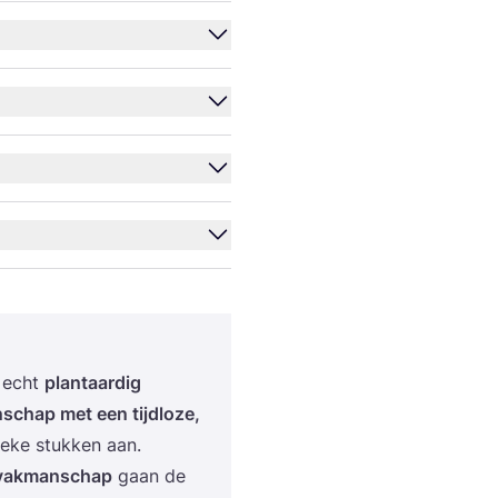
 echt
plant­aar­dig
­schap met een tijd­lo­ze,
ie­ke stuk­ken aan.
e vak­man­schap
gaan de