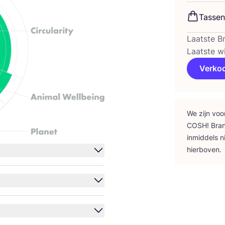
Tas­sen
Laatste B
Laatste w
Verko
We zijn voo
COSH
! Bra
inmid­dels n
hierboven.