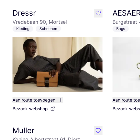
Dressr
AESAE
like
Vredebaan 90, Mortsel
Burgstraat 
Kleding
Schoenen
Bags
Aan route toevoegen
Aan route to
Bezoek webshop
Bezoek web
Muller
like
Koning Albertstraat 61, Diest