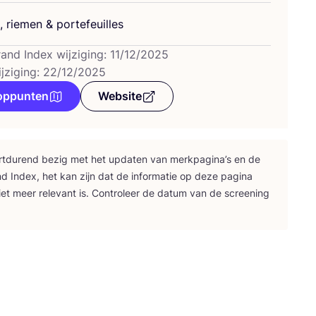
, rie­men
&
portefeuilles
rand Index wijziging: 11/12/2025
ijziging: 22/12/2025
oppunten
Website
rt­du­rend bezig met het upda­ten van merk­pa­gi­na’s en de
nd Index, het kan zijn dat de infor­ma­tie op deze pagi­na
iet meer rele­vant is. Con­tro­leer de datum van de scree­ning