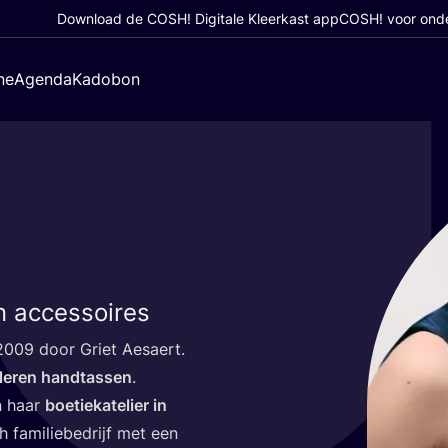
Download de COSH! Digitale Kleerkast app
COSH! voor ond
ne
Agenda
Kadobon
 accessoires
2009
door Griet Aesaert.
te leren hand­tas­sen
.
n haar
boe­tie­ka­te­lier in
h fami­lie­be­drijf met een