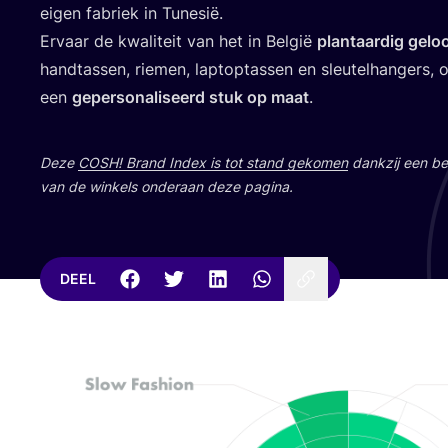
eigen fabriek in Tunesië.
Ervaar de kwa­li­teit van het in Bel­gië
plant­aar­dig geloo
hand­tas­sen, rie­men, lap­top­tas­sen en sleu­tel­han­gers,
een
geper­so­na­li­seerd stuk op maat
.
Deze
COSH
! Brand Index is tot stand geko­men
dank­zij een bet
van de win­kels onder­aan deze pagina.
DEEL