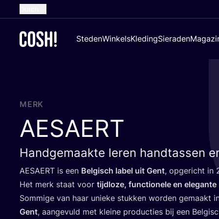
Dutch
English
Steden
Winkels
Kleding
Sieraden
Magazi
French
Spanish
German
Croatian
MERK
AESAERT
Handgemaakte leren handtassen en
AESAERT
is een
Bel­gisch label uit Gent
, opge­richt in
Het merk staat voor
tijd­lo­ze, func­ti­o­ne­le en ele­gan­
Som­mi­ge van haar unie­ke stuk­ken wor­den gemaakt i
Gent
, aan­ge­vuld met klei­ne pro­duc­ties bij een Bel­gisc