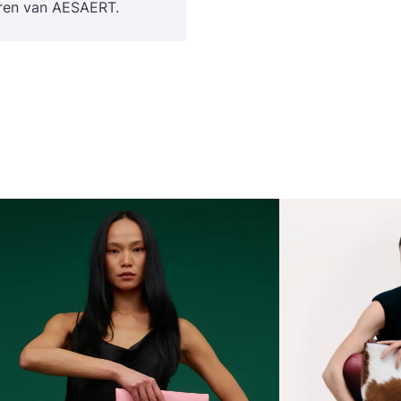
a­ren van
AESAERT
.