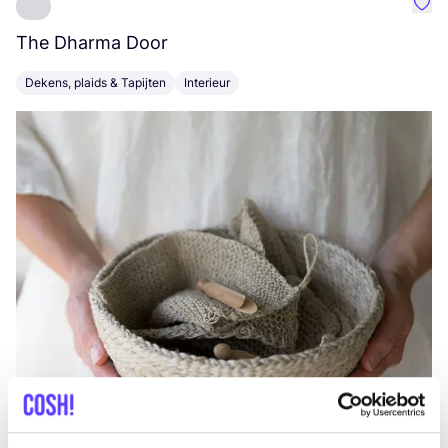
Favo
The Dharma Door
C
Dekens, plaids & Tapijten
Interieur
K