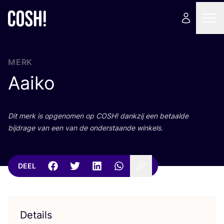
MERK
Aaiko
Dit merk is opge­no­men op
COSH
! dank­zij een betaal­de
bij­dra­ge van een van de onder­staan­de winkels.
DEEL
Details