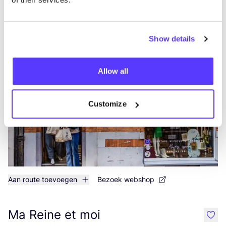
Aan route toevoegen
Bezoek webshop
My Melonade
Show details
like
Merestraat 8, Riemst
Kleding
Schoenen
+1
Allow all
Customize
Aan route toevoegen
Bezoek webshop
Ma Reine et moi
like