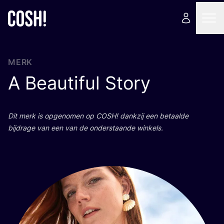
MERK
A Beautiful Story
Dit merk is opge­no­men op
COSH
! dank­zij een betaal­de
bij­dra­ge van een van de onder­staan­de winkels.