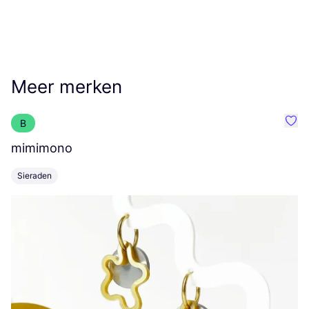
Meer merken
B
Favo
mimimono
J
Sieraden
K