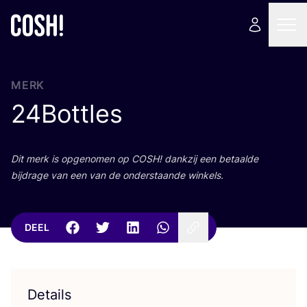
MERK
24
Bottles
Dit merk is opge­no­men op
COSH
! dank­zij een betaal­de
bij­dra­ge van een van de onder­staan­de winkels.
DEEL
Details