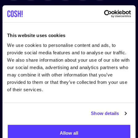
LEGAL
Privacy Policy
This website uses cookies
Cookie Policy
We use cookies to personalise content and ads, to
provide social media features and to analyse our traffic.
Algemene Voorwaarden Gebruikers
We also share information about your use of our site with
our social media, advertising and analytics partners who
Algemene Voorwaarden Consultancy
may combine it with other information that you’ve
Algemene voorwaarden COSH! voor Retailers
provided to them or that they’ve collected from your use
of their services.
OVER
COSH
!
Jouw organisatie op COSH!
Show details
Over ons
Allow all
Werken bij COSH!