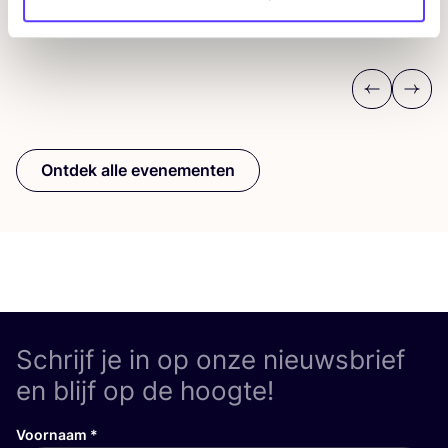
Workshop
Wor
Previous
Next
Ontdek alle evenementen
Schrijf je in op onze nieuwsbrief
en blijf op de hoogte!
Voornaam
*