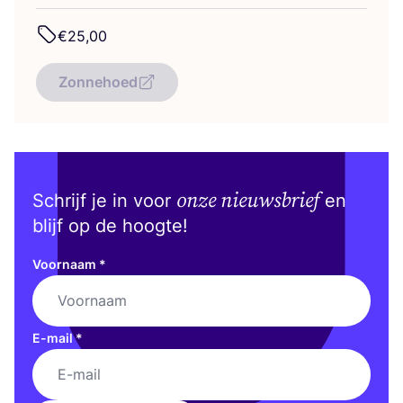
€
25
,
00
Zonnehoed
onze nieuwsbrief
Schrijf je in voor
en
blijf op de hoogte!
Voornaam
*
E-mail
*