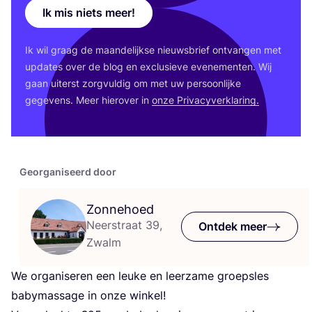
Ik mis niets meer!
Ik wil graag de maan­de­lijk­se nieuws­brief ont­van­gen met
upda­tes over de blog en exclu­sie­ve eve­ne­men­ten. Wij
gaan uiterst zorg­vul­dig om met uw per­soon­lij­ke
gege­vens. Meer hier­over in
onze Pri­va­cy­ver­kla­ring.
Georganiseerd door
Zonnehoed
Neerstraat 39,
Ontdek meer
Zwalm
We orga­ni­se­ren een leu­ke en leer­za­me groeps­les
baby­mas­sa­ge in onze winkel!