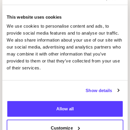
This website uses cookies
We use cookies to personalise content and ads, to
provide social media features and to analyse our traffic.
We also share information about your use of our site with
our social media, advertising and analytics partners who
may combine it with other information that you’ve
provided to them or that they’ve collected from your use
of their services.
07 AUG
Show details
07
Workshop: upcycled denim bag
Beg
Allow all
Meetingpoint: Van der Hoopstraat 70HS
Ams
D
De Steek
Customize
D