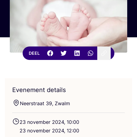
DEEL
Evenement details
Neer­straat
39
, Zwalm
23
novem­ber
2024
,
10
:
00
23
novem­ber
2024
,
12
:
00