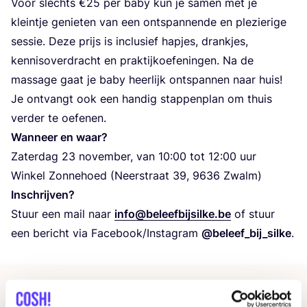
Voor slechts €
25
per baby kun je samen met je
klein­tje genie­ten van een ont­span­nen­de en ple­zie­ri­ge
ses­sie. Deze prijs is inclu­sief hap­jes, drank­jes,
ken­nis­over­dracht en prak­tijk­oe­fe­nin­gen. Na de
mas­sa­ge gaat je baby heer­lijk ont­span­nen naar huis!
Je ont­vangt ook een han­dig stap­pen­plan om thuis
ver­der te oefenen.
Wan­neer en waar?
Zater­dag
23
novem­ber, van
10
:
00
tot
12
:
00
uur
Win­kel Zon­ne­hoed (Neer­straat
39
,
9636
Zwalm)
Inschrij­ven?
Stuur een mail naar
info@​beleefbijsilke.​be
of stuur
een bericht via Facebook/​Instagram
@beleef_bij_silke
.
Andere evenementen