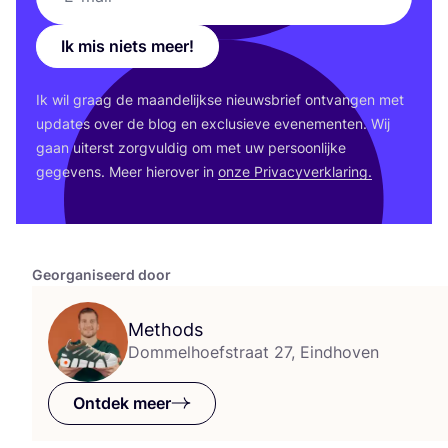
Ik mis niets meer!
Ik wil graag de maan­de­lijk­se nieuws­brief ont­van­gen met
upda­tes over de blog en exclu­sie­ve eve­ne­men­ten. Wij
gaan uiterst zorg­vul­dig om met uw per­soon­lij­ke
gege­vens. Meer hier­over in
onze Pri­va­cy­ver­kla­ring.
Georganiseerd door
Methods
Dommelhoefstraat 27, Eindhoven
Ontdek meer