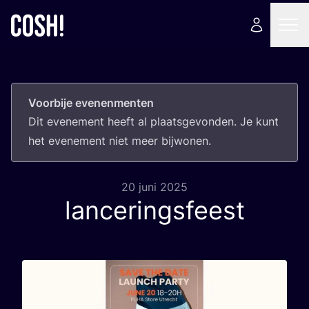
Voorbije evenenmenten
Dit eve­ne­ment heeft al plaats­ge­von­den. Je kunt
het eve­ne­ment niet meer bijwonen.
20 juni 2025
lanceringsfeest