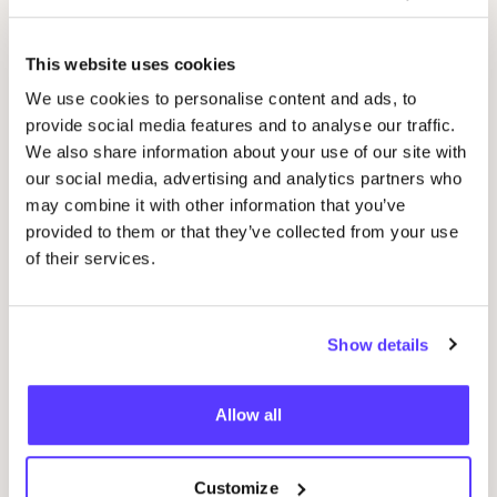
This website uses cookies
We use cookies to personalise content and ads, to
provide social media features and to analyse our traffic.
We also share information about your use of our site with
our social media, advertising and analytics partners who
may combine it with other information that you’ve
provided to them or that they’ve collected from your use
07 AUG
of their services.
07
Workshop: upcycled denim bag
Beg
Meetingpoint: Van der Hoopstraat 70HS
Show details
Ams
D
De Steek
D
Allow all
Workshop
Wor
Customize