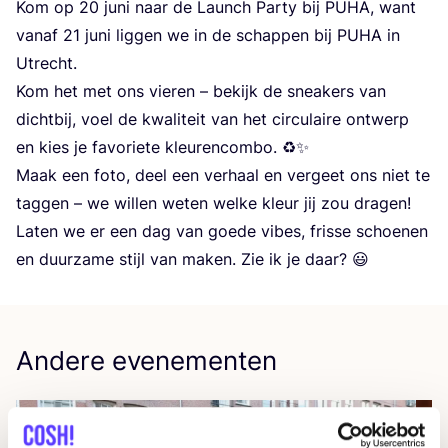
Kom op
20
juni naar de Launch Par­ty bij
PUHA
, want
van­af
21
juni lig­gen we in de schap­pen bij
PUHA
in
Utrecht.
Kom het met ons vie­ren – bekijk de snea­kers van
dicht­bij, voel de kwa­li­teit van het cir­cu­lai­re ont­werp
en kies je favo­rie­te kleu­ren­com­bo. ♻️✨
Maak een foto, deel een ver­haal en ver­geet ons niet te
tag­gen – we wil­len weten wel­ke kleur jij zou dra­gen!
Laten we er een dag van goe­de vibes, fris­se schoe­nen
en duur­za­me stijl van maken. Zie ik je daar? 😃
Andere evenementen