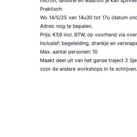
micron, lano­li­ne en waar­om je kan spin­n
Prak­tisch:
Wo
14
/
5
/
25
van
14
u
30
tot
17
u (datum ond
Adres: nog te bepa­len.
Prijs: €
59
incl.
BTW
, op voor­hand via over­
Inclu­sief: bege­lei­ding, drank­je en ver­sna­p
Max. aan­tal per­so­nen:
10
Maakt deel uit van het gan­se tra­ject
2
Sjet
voor de ande­re work­shops in te schrijven