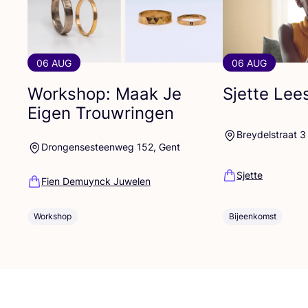
06 AUG
06 AUG
Workshop: Maak Je
Sjette Lees
Eigen Trouwringen
Breydelstraat 3
Drongensesteenweg 152, Gent
Sjette
Fien Demuynck Juwelen
Workshop
Bijeenkomst