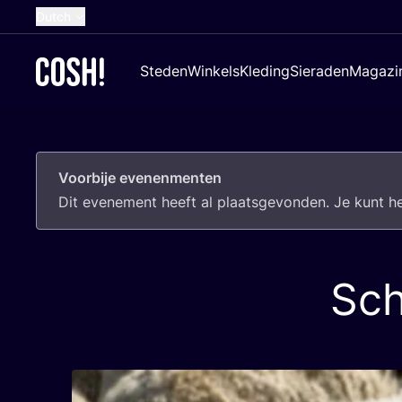
Dutch
English
Steden
Winkels
Kleding
Sieraden
Magazi
French
Spanish
German
Voorbije evenenmenten
Croatian
Dit eve­ne­ment heeft al plaats­ge­von­den. Je kunt 
Sch