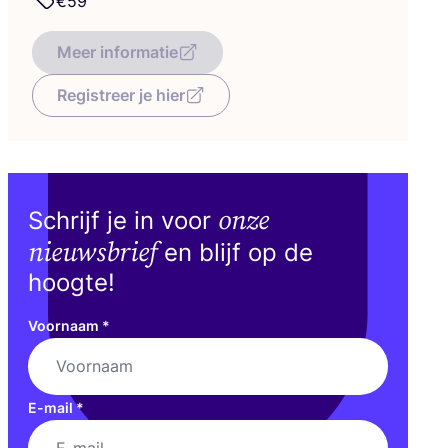
€
59
Meer informatie
Registreer je hier
onze
Schrijf je in voor
nieuwsbrief
en blijf op de
hoogte!
Voornaam
*
E-mail
*