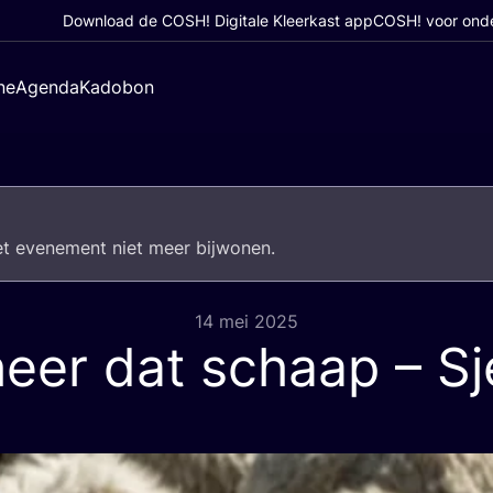
Download de COSH! Digitale Kleerkast app
COSH! voor ond
ne
Agenda
Kadobon
het eve­ne­ment niet meer bijwonen.
14 mei 2025
eer dat schaap – Sj