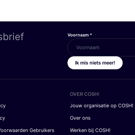
sbrief
Voornaam
*
Ik mis niets meer!
OVER
COSH
!
icy
Jouw organisatie op COSH!
icy
Over ons
oorwaarden Gebruikers
Werken bij COSH!