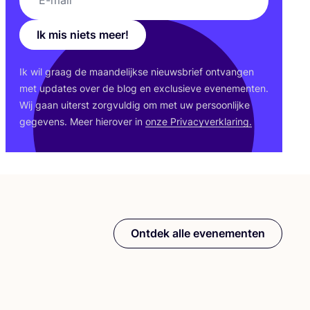
Ik mis niets meer!
Ik wil graag de maan­de­lijk­se nieuws­brief ont­van­gen
met upda­tes over de blog en exclu­sie­ve eve­ne­men­ten.
Wij gaan uiterst zorg­vul­dig om met uw per­soon­lij­ke
gege­vens. Meer hier­over in
onze Pri­va­cy­ver­kla­ring.
Ontdek alle evenementen