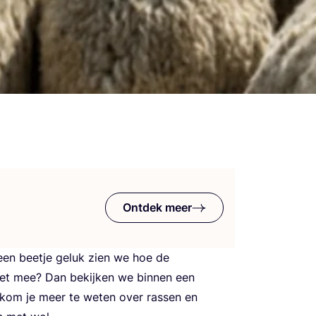
Ontdek meer
een beet­je geluk zien we hoe de
iet mee? Dan bekij­ken we bin­nen een
 kom je meer te weten over ras­sen en