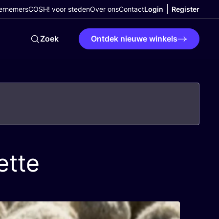
ernemers
COSH! voor steden
Over ons
Contact
Login
Register
Zoek
Ontdek nieuwe winkels
ette