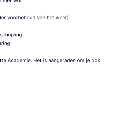
en met wol.
er voor­be­houd van het weer)
schrij­ving
e­ring
­te Aca­de­mie. Het is aan­ge­ra­den om je ook
.