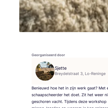
Georganiseerd door
Sjette
Breydelstraat 3, Lo-Reninge
Benieuwd hoe het in zijn werk gaat? Met 
schaap­scheer­der het doet. Zit het weer n
gescho­ren vacht. Tij­dens deze work­shop