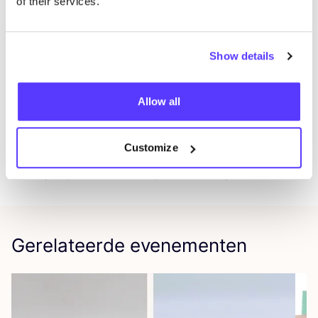
of their services.
kun­nen we de work­shop ook op een door jul­lie
geko­zen loca­tie en tijd­stip orga­ni­se­ren. Ide­aal voor
bij­voor­beeld een ver­jaar­dag, bedrijfs­uit­je of
Show details
vrij­ge­zel­len­feest! Neem con­tact met ons op om de
moge­lijk­he­den te bespre­ken en samen een cre­a­tie­ve
Allow all
en gezel­li­ge dag te plannen.
E‑mail: info.​xzota@​gmail.​com
Customize
Tele­foon:
0654232745
We hopen je snel te zien bij de workshop!
Gerelateerde evenementen