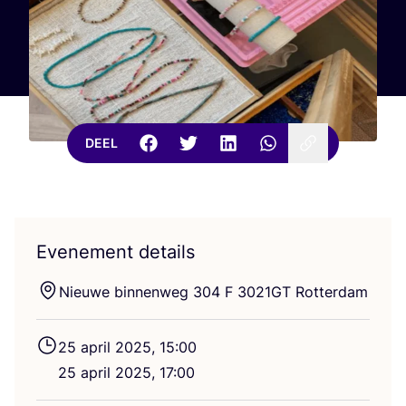
DEEL
Evenement details
Nieu­we bin­nen­weg
304
F
3021
GT
Rotterdam
25
april
2025
,
15
:
00
25
april
2025
,
17
:
00