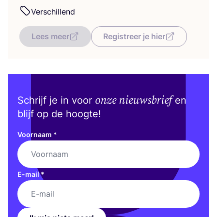
Ver­schil­lend
Lees meer
Registreer je hier
onze nieuwsbrief
Schrijf je in voor
en
blijf op de hoogte!
Voornaam
*
E-mail
*