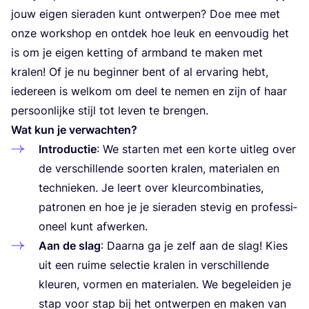
jouw eigen sie­ra­den kunt ont­wer­pen? Doe mee met
onze work­shop en ont­dek hoe leuk en een­vou­dig het
is om je eigen ket­ting of arm­band te maken met
kra­len! Of je nu begin­ner bent of al erva­ring hebt,
ieder­een is wel­kom om deel te nemen en zijn of haar
per­soon­lij­ke stijl tot leven te brengen.
Wat kun je verwachten?
Intro­duc­tie
: We star­ten met een kor­te uit­leg over
de ver­schil­len­de soor­ten kra­len, mate­ri­a­len en
tech­nie­ken. Je leert over kleur­com­bi­na­ties,
patro­nen en hoe je je sie­ra­den ste­vig en pro­fes­si­
o­neel kunt afwerken.
Aan de slag
: Daar­na ga je zelf aan de slag! Kies
uit een rui­me selec­tie kra­len in ver­schil­len­de
kleu­ren, vor­men en mate­ri­a­len. We bege­lei­den je
stap voor stap bij het ont­wer­pen en maken van