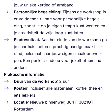
jouw unie­ke ket­ting of armband.
Per­soon­lij­ke bege­lei­ding
: Tij­dens de work­shop is
er vol­doen­de ruim­te voor per­soon­lij­ke bege­lei­
ding, zodat je op je eigen tem­po kunt wer­ken en
je cre­a­ti­vi­teit de vrije loop kunt laten.
Eind­re­sul­taat
: Aan het ein­de van de work­shop ga
je naar huis met een prach­tig hand­ge­maakt sie­
raad, hele­maal naar jouw eigen smaak ont­wor­
pen. Een per­fect cadeau voor jezelf of iemand
anders!
Prak­ti­sche informatie:
Duur van de work­shop
:
2
uur
Kos­ten
: Inclu­sief alle mate­ri­a­len, kof­fie, thee en
iets lekkers
Loca­tie
: Nieu­we bin­nen­weg
304
F
3021
GT
Rotterdam