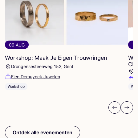
09 AUG
12
Workshop: Maak Je Eigen Trouwringen
WO
CR
Drongensesteenweg 152, Gent
P
Fien Demuynck Juwelen
R
Workshop
Wor
Previous
Next
Ontdek alle evenementen