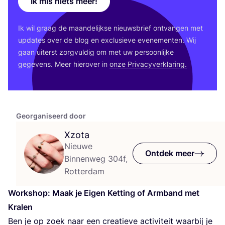
Ik mis niets meer!
Ik wil graag de maan­de­lijk­se nieuws­brief ont­van­gen met
upda­tes over de blog en exclu­sie­ve eve­ne­men­ten. Wij
gaan uiterst zorg­vul­dig om met uw per­soon­lij­ke
gege­vens. Meer hier­over in
onze Pri­va­cy­ver­kla­ring.
Georganiseerd door
Xzota
Nieuwe
Ontdek meer
Binnenweg 304f,
Rotterdam
Work­shop: Maak je Eigen Ket­ting of Arm­band met
Kralen
Ben je op zoek naar een cre­a­tie­ve acti­vi­teit waar­bij je