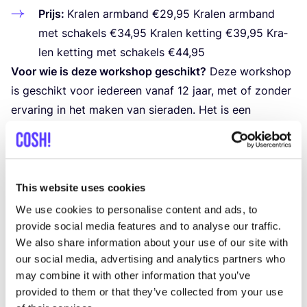
Prijs:
Kra­len arm­band €
29
,
95
Kra­len arm­band
met scha­kels €
34
,
95
Kra­len ket­ting
€
39
,
95
Kra­
len ket­ting met scha­kels
€
44
,
95
Voor wie is deze work­shop geschikt?
Deze work­shop
is geschikt voor ieder­een van­af
12
jaar, met of zon­der
erva­ring in het maken van sie­ra­den. Het is een
gewel­di­ge acti­vi­teit voor vrien­den­groe­pen,
vrij­ge­zel­len­fees­ten, moe­der-doch­ter momen­ten of
gewoon om even lek­ker cre­a­tief bezig te zijn.
Schrijf je in!
Heb je zin om je eigen sie­ra­den te maken
This website uses cookies
en je cre­a­ti­vi­teit te ont­dek­ken? Meld je dan aan voor
We use cookies to personalise content and ads, to
onze work­shop en ervaar hoe leuk het is om iets
provide social media features and to analyse our traffic.
We also share information about your use of our site with
moois te cre­ë­ren met je eigen handen.
our social media, advertising and analytics partners who
Aan­mel­den kan op de aan­ge­ge­ven data of van­af
may combine it with other information that you’ve
5
per­so­nen ook op een loca­tie of datum naar keuze!
provided to them or that they’ve collected from your use
Als je met een groep van mini­maal
5
per­so­nen bent,