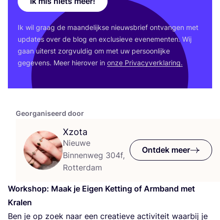
Ik mis niets meer!
Ik wil graag de maan­de­lijk­se nieuws­brief ont­van­gen met
upda­tes over de blog en exclu­sie­ve eve­ne­men­ten. Wij
gaan uiterst zorg­vul­dig om met uw per­soon­lij­ke
gege­vens. Meer hier­over in
onze Pri­va­cy­ver­kla­ring.
Georganiseerd door
Xzota
Nieuwe
Ontdek meer
Binnenweg 304f,
Rotterdam
Work­shop: Maak je Eigen Ket­ting of Arm­band met
Kralen
Ben je op zoek naar een cre­a­tie­ve acti­vi­teit waar­bij je