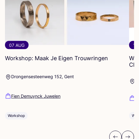
07 AUG
12
Workshop: Maak Je Eigen Trouwringen
WO
CR
Drongensesteenweg 152, Gent
P
Fien Demuynck Juwelen
R
Workshop
Wor