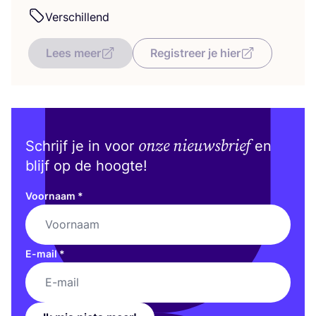
Ver­schil­lend
Lees meer
Registreer je hier
onze nieuwsbrief
Schrijf je in voor
en
blijf op de hoogte!
Voornaam
*
E-mail
*