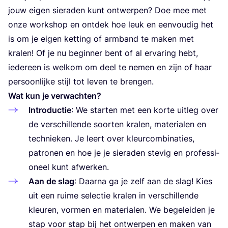
jouw eigen sie­ra­den kunt ont­wer­pen? Doe mee met
onze work­shop en ont­dek hoe leuk en een­vou­dig het
is om je eigen ket­ting of arm­band te maken met
kra­len! Of je nu begin­ner bent of al erva­ring hebt,
ieder­een is wel­kom om deel te nemen en zijn of haar
per­soon­lij­ke stijl tot leven te brengen.
Wat kun je verwachten?
Intro­duc­tie
: We star­ten met een kor­te uit­leg over
de ver­schil­len­de soor­ten kra­len, mate­ri­a­len en
tech­nie­ken. Je leert over kleur­com­bi­na­ties,
patro­nen en hoe je je sie­ra­den ste­vig en pro­fes­si­
o­neel kunt afwerken.
Aan de slag
: Daar­na ga je zelf aan de slag! Kies
uit een rui­me selec­tie kra­len in ver­schil­len­de
kleu­ren, vor­men en mate­ri­a­len. We bege­lei­den je
stap voor stap bij het ont­wer­pen en maken van