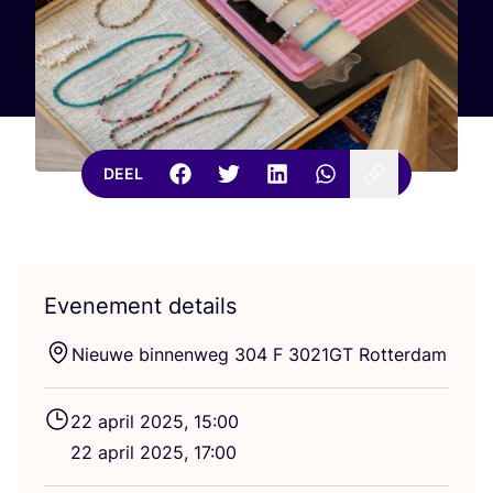
DEEL
Evenement details
Nieu­we bin­nen­weg
304
F
3021
GT
Rotterdam
22
april
2025
,
15
:
00
22
april
2025
,
17
:
00