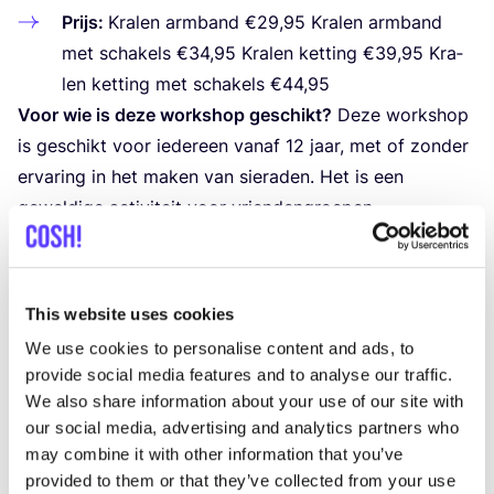
Prijs:
Kra­len arm­band €
29
,
95
Kra­len arm­band
met scha­kels €
34
,
95
Kra­len ket­ting
€
39
,
95
Kra­
len ket­ting met scha­kels
€
44
,
95
Voor wie is deze work­shop geschikt?
Deze work­shop
is geschikt voor ieder­een van­af
12
jaar, met of zon­der
erva­ring in het maken van sie­ra­den. Het is een
gewel­di­ge acti­vi­teit voor vrien­den­groe­pen,
vrij­ge­zel­len­fees­ten, moe­der-doch­ter momen­ten of
gewoon om even lek­ker cre­a­tief bezig te zijn.
Schrijf je in!
Heb je zin om je eigen sie­ra­den te maken
This website uses cookies
en je cre­a­ti­vi­teit te ont­dek­ken? Meld je dan aan voor
We use cookies to personalise content and ads, to
onze work­shop en ervaar hoe leuk het is om iets
provide social media features and to analyse our traffic.
moois te cre­ë­ren met je eigen handen.
We also share information about your use of our site with
Aan­mel­den kan op de aan­ge­ge­ven data of van­af
our social media, advertising and analytics partners who
5
per­so­nen ook op een loca­tie of datum naar keuze!
may combine it with other information that you’ve
provided to them or that they’ve collected from your use
Als je met een groep van mini­maal
5
per­so­nen bent,