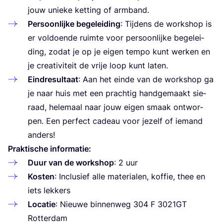
jouw unie­ke ket­ting of armband.
Per­soon­lij­ke bege­lei­ding
: Tij­dens de work­shop is
er vol­doen­de ruim­te voor per­soon­lij­ke bege­lei­
ding, zodat je op je eigen tem­po kunt wer­ken en
je cre­a­ti­vi­teit de vrije loop kunt laten.
Eind­re­sul­taat
: Aan het ein­de van de work­shop ga
je naar huis met een prach­tig hand­ge­maakt sie­
raad, hele­maal naar jouw eigen smaak ont­wor­
pen. Een per­fect cadeau voor jezelf of iemand
anders!
Prak­ti­sche informatie:
Duur van de work­shop
:
2
uur
Kos­ten
: Inclu­sief alle mate­ri­a­len, kof­fie, thee en
iets lekkers
Loca­tie
: Nieu­we bin­nen­weg
304
F
3021
GT
Rotterdam