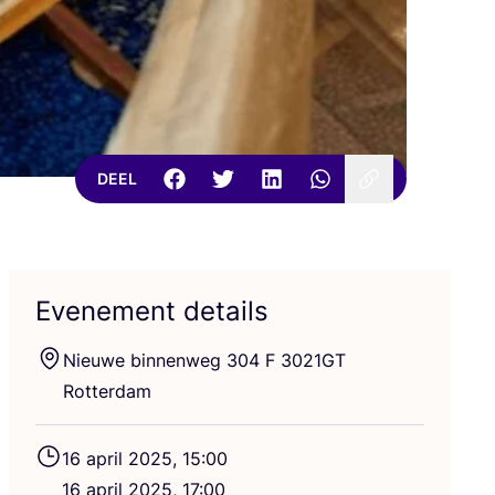
DEEL
Evenement details
Nieu­we bin­nen­weg
304
F
3021
GT
Rotterdam
16
april
2025
,
15
:
00
16
april
2025
,
17
:
00