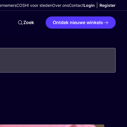
ernemers
COSH! voor steden
Over ons
Contact
Login
Register
Zoek
Ontdek nieuwe winkels