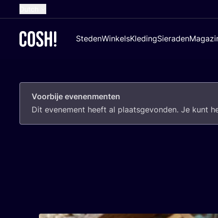
Dutch
English
Steden
Winkels
Kleding
Sieraden
Magazi
French
Spanish
German
Voorbije evenenmenten
Croatian
Dit eve­ne­ment heeft al plaats­ge­von­den. Je kunt 