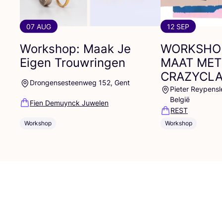
07 AUG
12 SEP
Workshop: Maak Je
WORKSHO
Eigen Trouwringen
MAAT
MET
CRAZYCL
Drongensesteenweg 152, Gent
Pieter Reypensl
België
Fien Demuynck Juwelen
REST
Workshop
Workshop