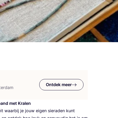
Ontdek meer
terdam
­band met Kralen
eit waar­bij je jouw eigen sie­ra­den kunt
en ont­dek hoe leuk en een­vou­dig het is om