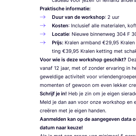
Prak­ti­sche informatie:
Duur van de work­shop
:
2
uur
Kos­ten
: Inclu­sief alle mate­ri­a­len, ko
Loca­tie
: Nieu­we bin­nen­weg
304
F
3
Prijs:
Kra­len arm­band €
29
,
95
Kra­len
ting
€
39
,
95
Kra­len ket­ting met scha
Voor wie is deze work­shop geschikt?
Deze
van­af
12
jaar, met of zon­der erva­ring in h
gewel­di­ge acti­vi­teit voor vrien­den­groe­pen
momen­ten of gewoon om even lek­ker cre­a­
Schrijf je in!
Heb je zin om je eigen sie­ra­den
Meld je dan aan voor onze work­shop en e
cre­ë­ren met je eigen handen.
Aan­mel­den kan op de aan­ge­ge­ven data o
datum naar keuze!
Als je met een groep van mini­maal
5
per­s