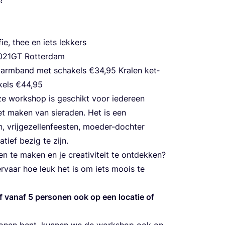
f­fie, thee en iets lekkers
021
GT
Rotterdam
 arm­band met scha­kels €
34
,
95
Kra­len ket­
­kels
€
44
,
95
 work­shop is geschikt voor ieder­een
et maken van sie­ra­den. Het is een
, vrij­ge­zel­len­fees­ten, moe­der-doch­ter
tief bezig te zijn.
 te maken en je cre­a­ti­vi­teit te ont­dek­ken?
rvaar hoe leuk het is om iets moois te
f van­af
5
per­so­nen ook op een loca­tie of
o­nen bent, kun­nen we de work­shop ook op