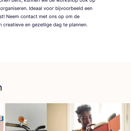
 orga­ni­se­ren. Ide­aal voor bij­voor­beeld een
en­feest! Neem con­tact met ons op om de
cre­a­tie­ve en gezel­li­ge dag te plannen.
n