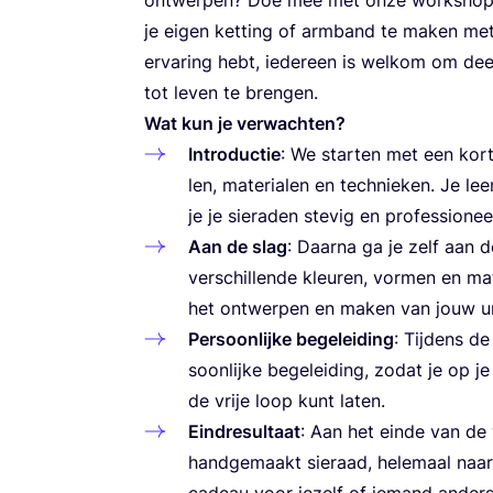
je eigen ket­ting of arm­band te maken met 
erva­ring hebt, ieder­een is wel­kom om deel 
tot leven te brengen.
Wat kun je verwachten?
Intro­duc­tie
: We star­ten met een kor­te
len, mate­ri­a­len en tech­nie­ken. Je le
je je sie­ra­den ste­vig en pro­fes­si­o­
Aan de slag
: Daar­na ga je zelf aan de
ver­schil­len­de kleu­ren, vor­men en ma
het ont­wer­pen en maken van jouw un
Per­soon­lij­ke bege­lei­ding
: Tij­dens d
soon­lij­ke bege­lei­ding, zodat je op je
de vrije loop kunt laten.
Eind­re­sul­taat
: Aan het ein­de van de
hand­ge­maakt sie­raad, hele­maal naa
cadeau voor jezelf of iemand anders