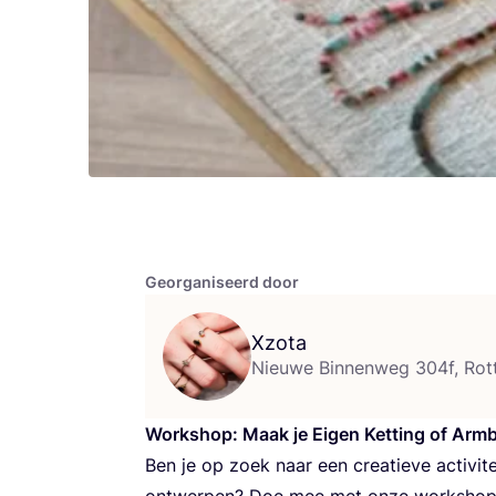
Georganiseerd door
Xzota
Nieuwe Binnenweg 304f, Rot
Work­shop: Maak je Eigen Ket­ting of Arm
Ben je op zoek naar een cre­a­tie­ve acti­vi­t
ont­wer­pen? Doe mee met onze work­shop 