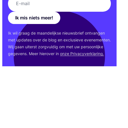
Ik mis niets meer!
Ik wil graag de maan­de­lijk­se nieuws­brief ont­van­gen
met upda­tes over de blog en exclu­sie­ve eve­ne­men­ten.
Wij gaan uiterst zorg­vul­dig om met uw per­soon­lij­ke
gege­vens. Meer hier­over in
onze Pri­va­cy­ver­kla­ring.