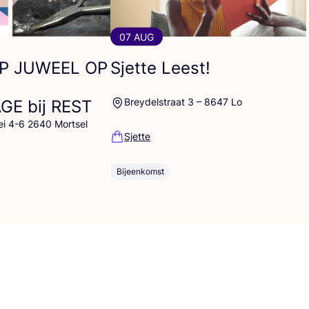
07 AUG
P
JUWEEL
OP
Sjette Leest!
Breydelstraat 3 – 8647 Lo
AGE
bij
REST
ei 4-6 2640 Mortsel
Sjette
Bijeenkomst