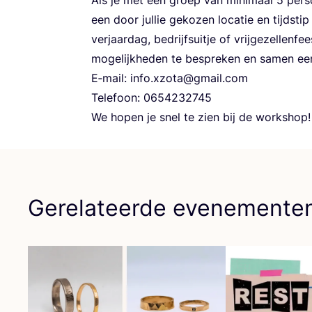
een door jul­lie geko­zen loca­tie en tijd­stip
ver­jaar­dag, bedrijfs­uit­je of vrij­ge­zel­l
moge­lijk­he­den te bespre­ken en samen een 
E‑mail: info.​xzota@​gmail.​com
Tele­foon:
0654232745
We hopen je snel te zien bij de workshop!
Gerelateerde evenemente