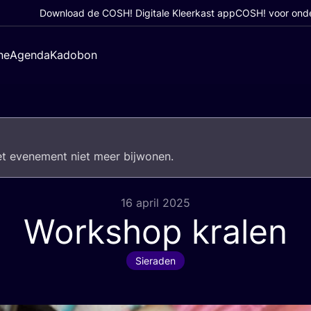
Download de COSH! Digitale Kleerkast app
COSH! voor ond
ne
Agenda
Kadobon
het eve­ne­ment niet meer bijwonen.
16 april 2025
Workshop kralen
Sieraden