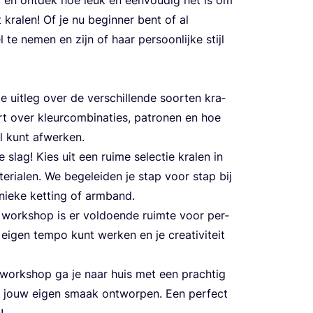
kra­len! Of je nu begin­ner bent of al
te nemen en zijn of haar per­soon­lij­ke stijl
 uit­leg over de ver­schil­len­de soor­ten kra­
ert over kleur­com­bi­na­ties, patro­nen en hoe
neel kunt afwerken.
 slag! Kies uit een rui­me selec­tie kra­len in
te­ri­a­len. We bege­lei­den je stap voor stap bij
ie­ke ket­ting of armband.
e work­shop is er vol­doen­de ruim­te voor per­
 eigen tem­po kunt wer­ken en je cre­a­ti­vi­teit
 work­shop ga je naar huis met een prach­tig
r jouw eigen smaak ont­wor­pen. Een per­fect
!