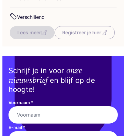
Ver­schil­lend
Lees meer
Registreer je hier
onze
Schrijf je in voor
nieuwsbrief
en blijf op de
hoogte!
Voornaam
*
E-mail
*