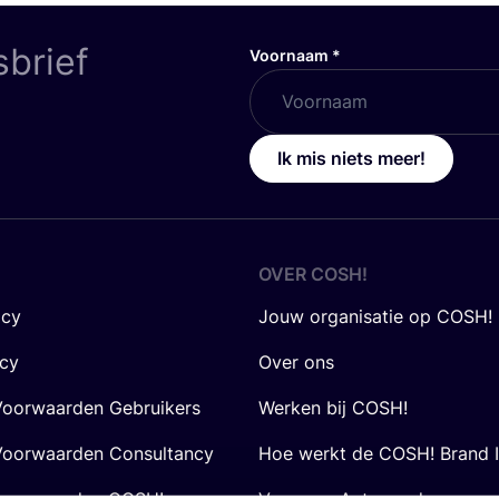
sbrief
Voornaam
*
Ik mis niets meer!
OVER
COSH
!
icy
Jouw organisatie op COSH!
icy
Over ons
oorwaarden Gebruikers
Werken bij COSH!
oorwaarden Consultancy
Hoe werkt de COSH! Brand 
voorwaarden COSH! voor
Vraag en Antwoord