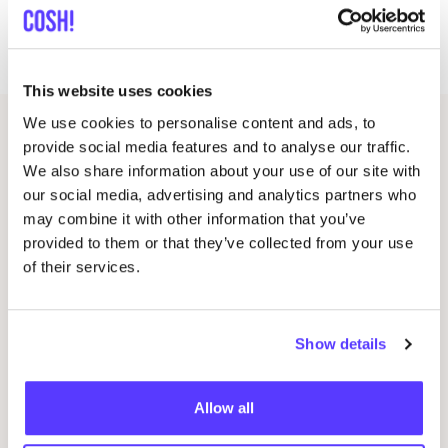
We kun­nen niet wach­ten om je daar te zien! 😍
This website uses cookies
We use cookies to personalise content and ads, to
Gerelateerde evenementen
provide social media features and to analyse our traffic.
We also share information about your use of our site with
our social media, advertising and analytics partners who
may combine it with other information that you’ve
provided to them or that they’ve collected from your use
of their services.
Show details
08 AUG
12
Allow all
Workshop: Maak Je Eigen Trouwringen
WO