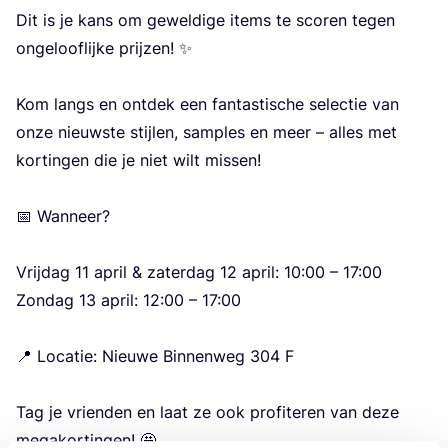
Dit is je kans om gewel­di­ge items te sco­ren tegen
onge­loof­lij­ke prij­zen! ✨
Kom langs en ont­dek een fan­tas­ti­sche selec­tie van
onze nieuw­ste stij­len, sam­ples en meer – alles met
kor­tin­gen die je niet wilt mis­sen!
📅 Wan­neer?
Vrij­dag
11
april
&
zater­dag
12
april:
10
:
00
–
17
:
00
Zon­dag
13
april:
12
:
00
–
17
:
00
📍 Loca­tie: Nieu­we Bin­nen­weg
304
F
Tag je vrien­den en laat ze ook pro­fi­te­ren van deze
mega­kor­tin­gen! 🤩