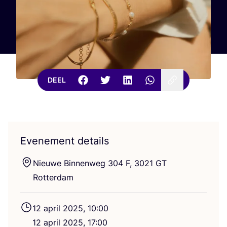
DEEL
Evenement details
Nieu­we Bin­nen­weg
304
F,
3021
GT
Rotterdam
12
april
2025
,
10
:
00
12
april
2025
,
17
:
00