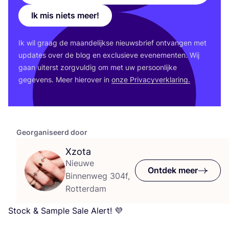
Ik mis niets meer!
Ik wil graag de maan­de­lijk­se nieuws­brief ont­van­gen met
upda­tes over de blog en exclu­sie­ve eve­ne­men­ten. Wij
gaan uiterst zorg­vul­dig om met uw per­soon­lij­ke
gege­vens. Meer hier­over in
onze Pri­va­cy­ver­kla­ring.
Georganiseerd door
Xzota
Nieuwe
Ontdek meer
Binnenweg 304f,
Rotterdam
Stock
&
Sam­ple Sale Alert! 💜