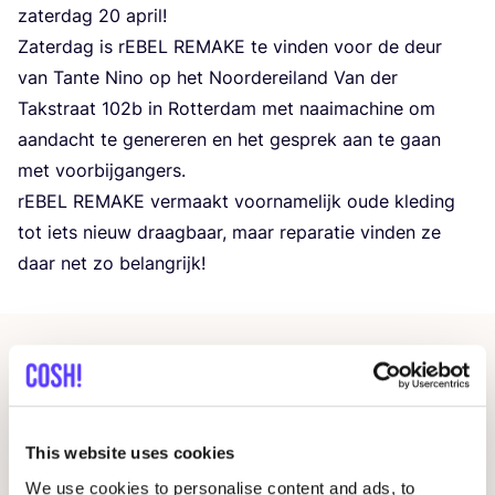
zater­dag
20
april!
Zater­dag is rEBEL
REMA­KE
te vin­den voor de deur
van Tan­te Nino op het Noor­der­ei­land Van der
Tak­straat
102
b in Rot­ter­dam met naai­ma­chi­ne om
aan­dacht te gene­re­ren en het gesprek aan te gaan
met voorbijgangers.
rEBEL
REMA­KE
ver­maakt voor­na­me­lijk oude kle­ding
tot iets nieuw draag­baar, maar repa­ra­tie vin­den ze
daar net zo belangrijk!
Gerelateerde evenementen
This website uses cookies
We use cookies to personalise content and ads, to