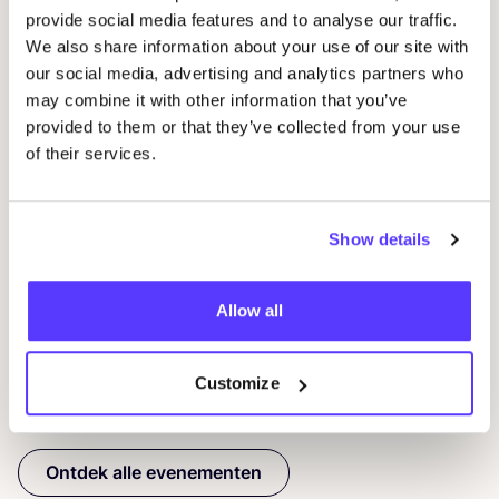
provide social media features and to analyse our traffic.
We also share information about your use of our site with
our social media, advertising and analytics partners who
may combine it with other information that you’ve
provided to them or that they’ve collected from your use
of their services.
20 AUG
05
Okazi op Pukkelpop: fix je festivallook
CÎ
IN
Pukkelpop festival grounds, Kiewit, Hasselt
Show details
I
Kringloopwinkel Okazi Hasselt
I
Winkelevenement
Wor
Allow all
Customize
Previous
Next
Ontdek alle evenementen