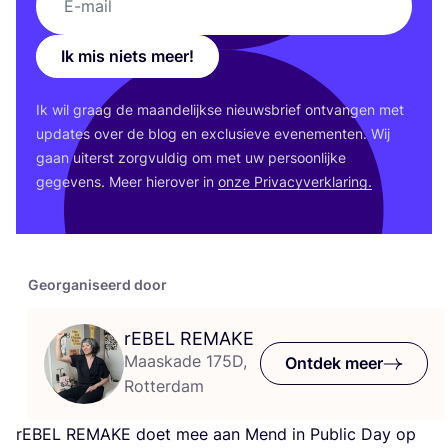
Ik mis niets meer!
Ik wil graag de maan­de­lijk­se nieuws­brief ont­van­gen met
upda­tes over de blog en exclu­sie­ve eve­ne­men­ten. Wij
gaan uiterst zorg­vul­dig om met uw per­soon­lij­ke
gege­vens. Meer hier­over in
onze Pri­va­cy­ver­kla­ring.
Georganiseerd door
rEBEL
REMAKE
Maaskade 175D,
Ontdek meer
Rotterdam
rEBEL
REMA­KE
doet mee aan Mend in Public Day op