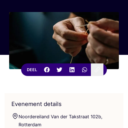
DEEL
Evenement details
Noor­der­ei­land Van der Tak­straat
102
b,
Rotterdam