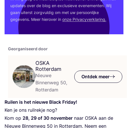
upda­tes over de blog en exclu­sie­ve eve­ne­men­ten. Wij
gaan uiterst zorg­vul­dig om met uw per­soon­lij­ke
gege­vens. Meer hier­over in
onze Pri­va­cy­ver­kla­ring.
Georganiseerd door
OSKA
Rotterdam
Nieuwe
Ontdek meer
Binnenweg 50,
Rotterdam
Rui­len is het nieu­we Black Friday!
Ken je ons ruil­rek­je nog?
Kom op
28
,
29
of
30
novem­ber
naar
OSKA
aan de
Nieu­we Bin­nen­weg
50
in Rot­ter­dam. Neem een