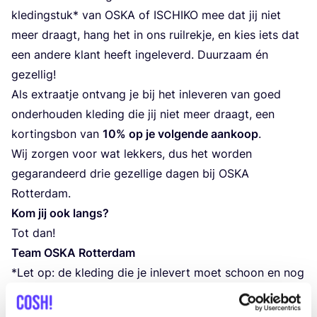
kle­ding­stuk* van
OSKA
of
ISCHI­KO
mee dat jij niet
meer draagt, hang het in ons ruil­rek­je, en kies iets dat
een ande­re klant heeft inge­le­verd. Duur­zaam én
gezellig!
Als extraatje ont­vang je bij het inle­ve­ren van goed
onder­hou­den kle­ding die jij niet meer draagt, een
kor­tings­bon van
10
% op je vol­gen­de aan­koop
.
Wij zor­gen voor wat lek­kers, dus het wor­den
gega­ran­deerd drie gezel­li­ge dagen bij
OSKA
Rotterdam.
Kom jij ook langs?
Tot dan!
Team
OSKA
Rotterdam
*Let op: de kle­ding die je inle­vert moet schoon en nog
in goe­de staat zijn.