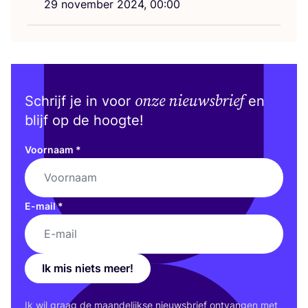
29
novem­ber
2024
,
00
:
00
onze nieuwsbrief
Schrijf je in voor
en
blijf op de hoogte!
Voornaam
*
E-mail
*
Ik mis niets meer!
Ik wil graag de maan­de­lijk­se nieuws­brief ont­van­gen met