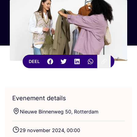
DEEL
Evenement details
Nieu­we Bin­nen­weg
50
, Rotterdam
29
novem­ber
2024
,
00
:
00