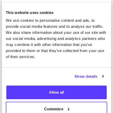
This website uses cookies
Gerelateerde evenementen
We use cookies to personalise content and ads, to
provide social media features and to analyse our traffic.
We also share information about your use of our site with
our social media, advertising and analytics partners who
may combine it with other information that you’ve
provided to them or that they’ve collected from your use
of their services.
Show details
14 AUG
20
Workshop
RED
je kleren: borduren met
Oka
Allow all
STUDIO
STEEK
en
REST
P
Pieter Reypenslei 4-6 2640 Mortsel België
K
REST
Customize