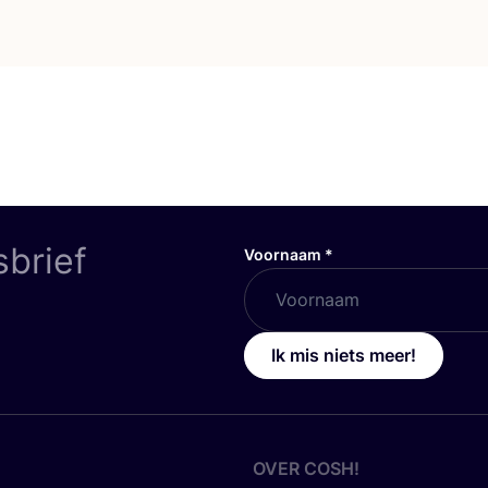
sbrief
Voornaam
*
Ik mis niets meer!
OVER
COSH
!