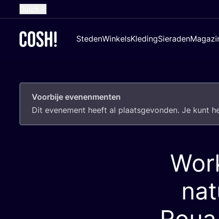
Dutch
English
Steden
Winkels
Kleding
Sieraden
Magazi
French
Spanish
German
Voorbije evenenmenten
Croatian
Dit eve­ne­ment heeft al plaats­ge­von­den. Je kunt 
Work
nat
Roua