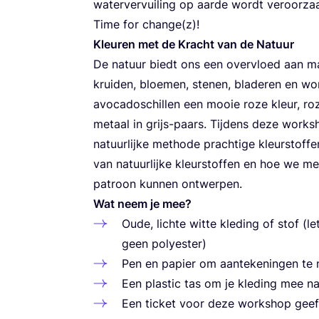
water­ver­vui­ling op aar­de wordt ver­oor­za
Time for change(z)!
Kleu­ren met de Kracht van de Natuur
De natuur biedt ons een over­vloed aan mate
krui­den, bloe­men, ste­nen, bla­de­ren en wo
avo­ca­do­schil­len een mooie roze kleur, roz
metaal in grijs-paars. Tij­dens deze work­
natuur­lij­ke metho­de prach­ti­ge kleur­stof
van natuur­lij­ke kleur­stof­fen en hoe we met
patroon kun­nen ontwerpen.
Wat neem je mee?
Oude, lich­te wit­te kle­ding of stof (l
geen polyester)
Pen en papier om aan­te­ke­nin­gen t
Een plas­tic tas om je kle­ding mee n
Een tic­ket voor deze work­shop geef