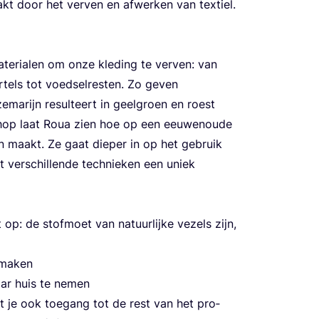
akt door het ver­ven en afwer­ken van tex­tiel.
­ri­a­len om onze kle­ding te ver­ven: van
r­tels tot voed­sel­res­ten. Zo geven
e­ma­rijn resul­teert in geel­groen en roest
shop laat Roua zien hoe op een eeu­wen­ou­de
­fen maakt. Ze gaat die­per in op het gebruik
 ver­schil­len­de tech­nie­ken een uniek
et op: de stof­moet van natuur­lij­ke vezels zijn,
e maken
aar huis te nemen
t je ook toe­gang tot de rest van het pro­