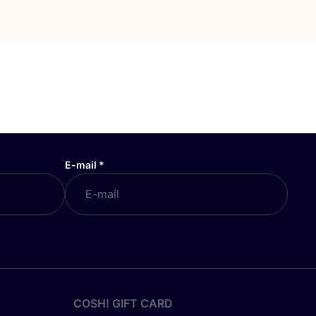
E-mail
*
COSH! GIFT CARD