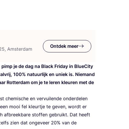
Ontdek meer
125, Amsterdam
pimp je de dag na Black Fri­day in Blu­e­Ci­ty
l­vrij,
100
% natuur­lijk en uniek is. Nie­mand
r Rot­ter­dam om je te leren kleu­ren met de
 che­mi­sche en ver­vui­len­de onder­de­len
g een mooi fel kleur­tje te geven, wordt er
ch afbreek­ba­re stof­fen gebruikt. Dat heeft
 zelfs zien dat onge­veer
20
% van de