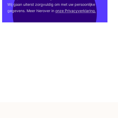
Wij gaan uiterst zorg­vul­dig om met uw per­soon­lij­ke
gege­vens. Meer hier­over in
onze Pri­va­cy­ver­kla­ring.