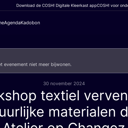
Download de COSH! Digitale Kleerkast app
COSH! voor ond
ne
Agenda
Kadobon
het eve­ne­ment niet meer bijwonen.
30 november 2024
shop textiel verve
uurlijke materialen 
 Atelier op Change