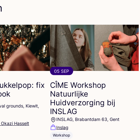
n
05 SEP
ukkelpop: fix
CÎME
Workshop
look
Natuurlijke
Huidverzorging bij
al grounds, Kiewit,
INSLAG
INSLAG, Brabantdam 63, Gent
 Okazi Hasselt
Inslag
Workshop