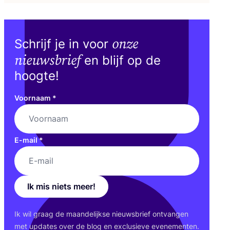
onze
Schrijf je in voor
nieuwsbrief
en blijf op de
hoogte!
Voornaam
*
E-mail
*
Ik mis niets meer!
Ik wil graag de maan­de­lijk­se nieuws­brief ont­van­gen
met upda­tes over de blog en exclu­sie­ve eve­ne­men­ten.