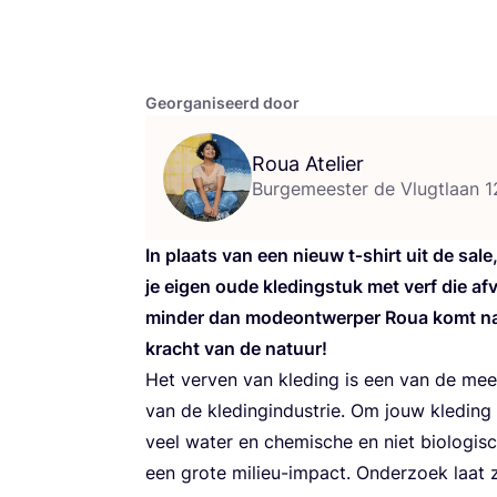
Georganiseerd door
Roua Atelier
Burgemeester de Vlugtlaan 
In plaats van een nieuw t‑shirt uit de sale, 
je eigen oude kle­ding­stuk met verf die afva
min­der dan mode­ont­wer­per Roua komt naa
kracht van de natuur!
Het ver­ven van kle­ding is een van de meest
van de kle­ding­in­du­strie. Om jouw kle­din
veel water en che­mi­sche en niet bio­lo­gis
een gro­te mili­eu-impact. Onder­zoek laat