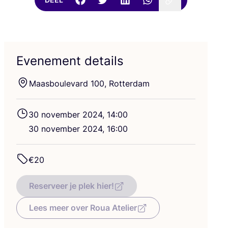
Evenement details
Maas­bou­le­vard
100
, Rotterdam
30
novem­ber
2024
,
14
:
00
30
novem­ber
2024
,
16
:
00
€
20
Reserveer je plek hier!
Lees meer over Roua Atelier