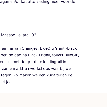
gen en/​of kapot­te kle­ding meer voor de
.
 Maas­bou­le­vard
102
.
gram­ma van Chan­gez, BlueCity’s anti-Black
er, de dag na Black Fri­day, tovert Blu­e­Ci­ty
­huis met de groot­ste kle­ding­ruil in
duur­za­me markt en work­shops waar­bij we
n tegen. Zo maken we een vuist tegen de
het jaar.