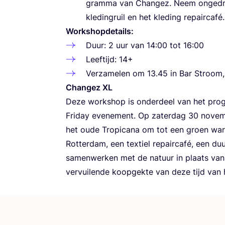
gram­ma van Chan­gez. Neem onge­dra­
kle­ding­ruil en het kle­ding repaircafé
Work­shop­de­tails:
Duur:
2
uur van
14
:
00
tot
16
:
00
Leef­tijd:
14
+
Ver­za­me­len om
13
.
45
in Bar Stroom,
Chan­gez
XL
Deze work­shop is onder­deel van het pro­
Fri­day eve­ne­ment. Op zater­dag
30
novem­b
het oude Tro­pi­ca­na om tot een groen waren
Rot­ter­dam, een tex­tiel repair­ca­fé, een 
samen­wer­ken met de natuur in plaats va
ver­vui­len­de koop­gek­te van deze tijd van 