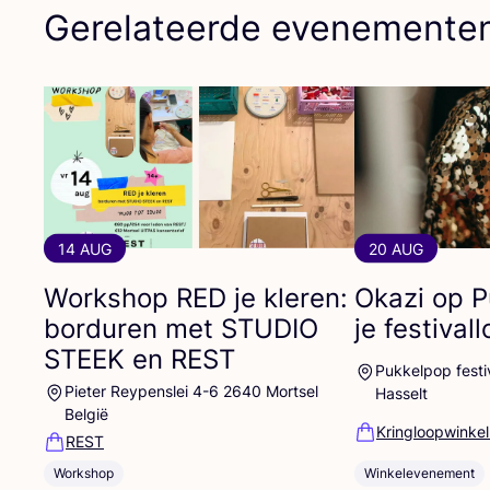
Gerelateerde evenemente
14 AUG
20 AUG
Workshop
RED
je kleren:
Okazi op P
borduren met
STUDIO
je festival
STEEK
en
REST
Pukkelpop festiv
Pieter Reypenslei 4-6 2640 Mortsel
Hasselt
België
Kringloopwinkel
REST
Winkelevenement
Workshop