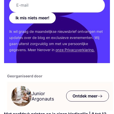
Ik mis niets meer!
Ik wil graag de maan­de­lijk­se nieuws­brief ont­van­gen met
upda­tes over de blog en exclu­sie­ve eve­ne­men­ten. Wij
gaan uiterst zorg­vul­dig om met uw per­soon­lij­ke
gege­vens. Meer hier­over in
onze Pri­va­cy­ver­kla­ring.
Georganiseerd door
Junior
Ontdek meer
Argonauts
Met zeef­druk prin­ten op je eigen kle­ding­lijn |
8
tot
12