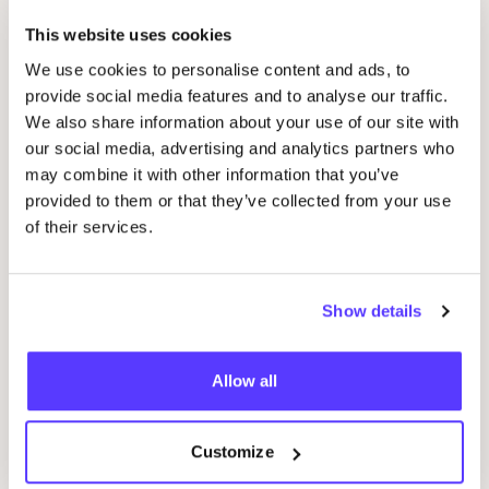
This website uses cookies
We use cookies to personalise content and ads, to
provide social media features and to analyse our traffic.
We also share information about your use of our site with
our social media, advertising and analytics partners who
may combine it with other information that you’ve
provided to them or that they’ve collected from your use
of their services.
Show details
29 AUG
04
Studio Stik: Duo Workshop Turntas
pot
Allow all
Sint-Jakobsstraat 338000 Brugge, Belgium
K
Kringwinkel 't rad Sint-Kruis
F
Customize
Workshop
Wor