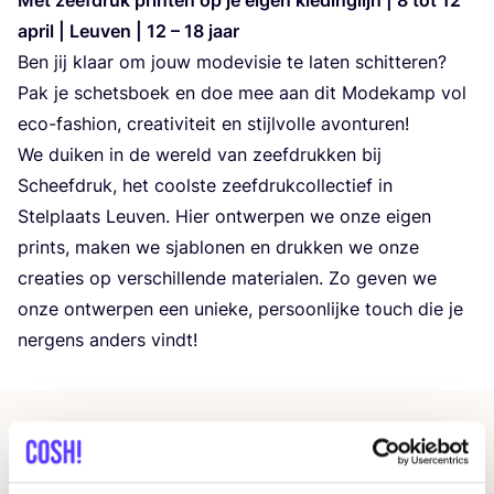
april | Leu­ven |
12
–
18
jaar
Ben jij klaar om jouw mode­vi­sie te laten schit­te­ren?
Pak je schets­boek en doe mee aan dit Mode­kamp vol
eco-fas­hi­on, cre­a­ti­vi­teit en stijl­vol­le avonturen!
We dui­ken in de wereld van zeef­druk­ken bij
Scheef­druk, het coo­l­ste zeef­druk­col­lec­tief in
Stel­plaats Leu­ven. Hier ont­wer­pen we onze eigen
prints, maken we sja­blo­nen en druk­ken we onze
cre­a­ties op ver­schil­len­de mate­ri­a­len. Zo geven we
onze ont­wer­pen een unie­ke, per­soon­lij­ke touch die je
ner­gens anders vindt!
Gerelateerde evenementen