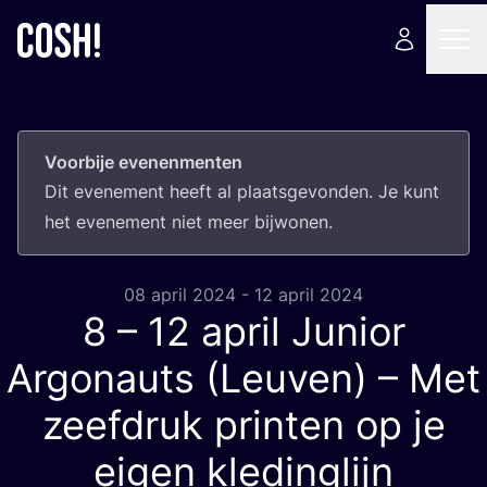
Voorbije evenenmenten
Dit eve­ne­ment heeft al plaats­ge­von­den. Je kunt
het eve­ne­ment niet meer bijwonen.
08 april 2024 - 12 april 2024
8
–
12
april Junior
Argonauts (Leuven) – Met
zeefdruk printen op je
eigen kledinglijn