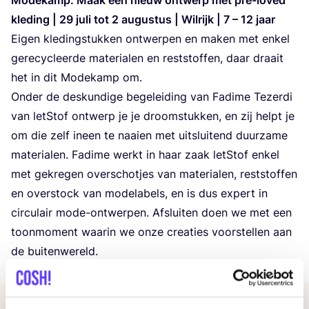
kle­ding |
29
juli tot
2
augus­tus | Wil­rijk |
7
–
12
jaar
Eigen kle­ding­stuk­ken ont­wer­pen en maken met enkel
gere­cy­cleer­de mate­ri­a­len en rest­stof­fen, daar draait
het in dit Mode­kamp om.
Onder de des­kun­di­ge bege­lei­ding van Fadi­me Tezer­di
van letStof ont­werp je je droom­stuk­ken, en zij helpt je
om die zelf ineen te naai­en met uit­slui­tend duur­za­me
mate­ri­a­len. Fadi­me werkt in haar zaak letStof enkel
met gekre­gen over­schot­jes van mate­ri­a­len, rest­stof­fen
en over­stock van mode­la­bels, en is dus expert in
cir­cu­lair mode-ont­wer­pen. Afslui­ten doen we met een
toon­mo­ment waar­in we onze cre­a­ties voor­stel­len aan
de buitenwereld.