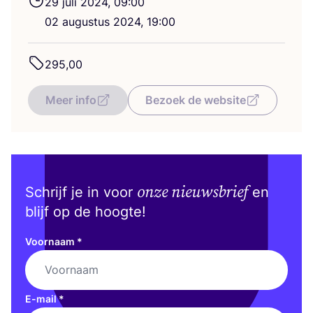
29
juli
2024
,
09
:
00
02
augus­tus
2024
,
19
:
00
295
,
00
Meer info
Bezoek de website
onze nieuwsbrief
Schrijf je in voor
en
blijf op de hoogte!
Voornaam
*
E-mail
*