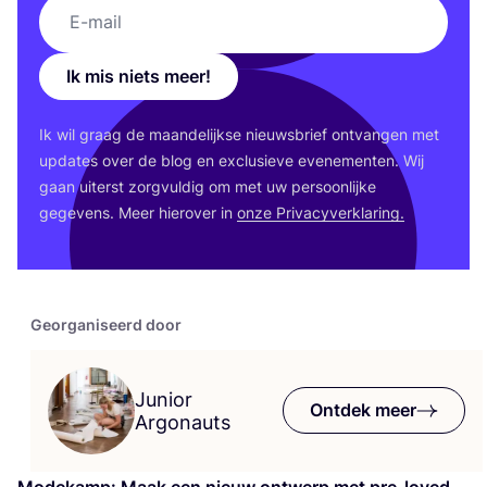
Ik mis niets meer!
Ik wil graag de maan­de­lijk­se nieuws­brief ont­van­gen met
upda­tes over de blog en exclu­sie­ve eve­ne­men­ten. Wij
gaan uiterst zorg­vul­dig om met uw per­soon­lij­ke
gege­vens. Meer hier­over in
onze Pri­va­cy­ver­kla­ring.
Georganiseerd door
Junior
Ontdek meer
Argonauts
Mode­kamp: Maak een nieuw ont­werp met pre-loved