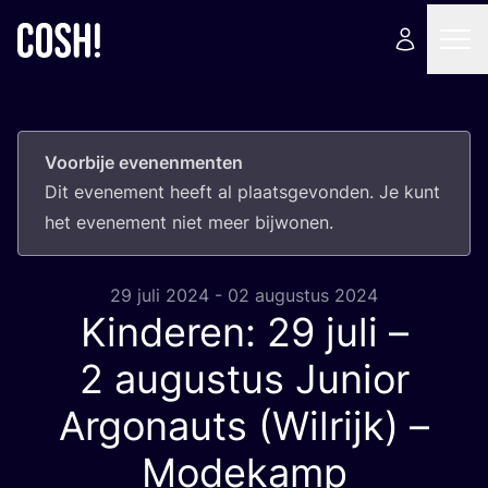
Voorbije evenenmenten
Dit eve­ne­ment heeft al plaats­ge­von­den. Je kunt
het eve­ne­ment niet meer bijwonen.
29 juli 2024 - 02 augustus 2024
Kinderen:
29
juli –
2
augustus Junior
Argonauts (Wilrijk) –
Modekamp