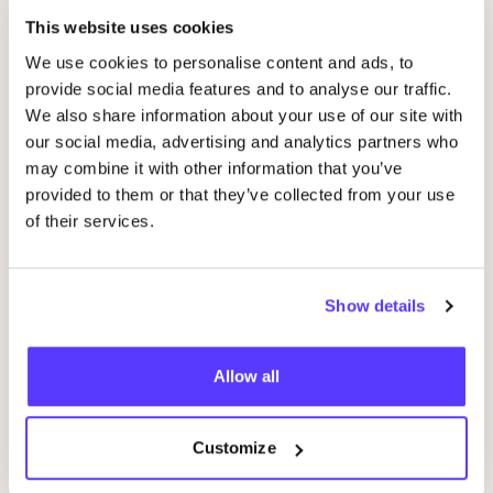
Gerelateerde evenementen
This website uses cookies
We use cookies to personalise content and ads, to
provide social media features and to analyse our traffic.
We also share information about your use of our site with
our social media, advertising and analytics partners who
may combine it with other information that you’ve
provided to them or that they’ve collected from your use
of their services.
14 AUG
09
Show details
Workshop
RED
je kleren: borduren met
Wor
STUDIO
STEEK
en
REST
D
Allow all
Pieter Reypenslei 4-6 2640 Mortsel België
F
REST
Workshop
Wor
Customize