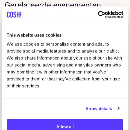
Gerelateerde evenementen
This website uses cookies
We use cookies to personalise content and ads, to
provide social media features and to analyse our traffic.
We also share information about your use of our site with
our social media, advertising and analytics partners who
may combine it with other information that you’ve
14 AUG
provided to them or that they’ve collected from your use
of their services.
Workshop
RED
je kleren: borduren met
06
STUDIO
STEEK
en
REST
Wor
Show details
Pieter Reypenslei 4-6 2640 Mortsel België
M
REST
Allow all