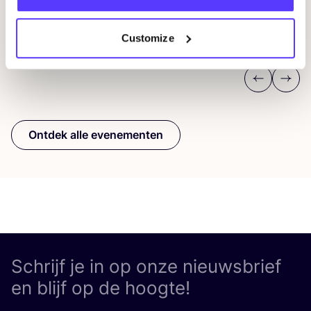
D
Workshop
Wor
Customize
Previous
Next
Ontdek alle evenementen
Schrijf je in op onze nieuwsbrief
en blijf op de hoogte!