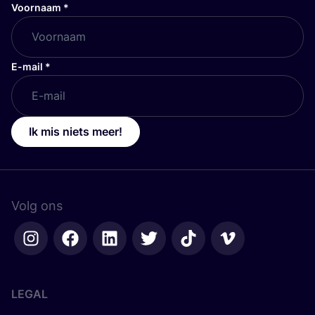
Voornaam
*
E-mail
*
Ik mis niets meer!
Volg ons
LEGAL