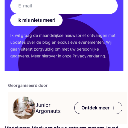
Ik mis niets meer!
Ik wil graag de maan­de­lijk­se nieuws­brief ont­van­gen met
upda­tes over de blog en exclu­sie­ve eve­ne­men­ten. Wij
gaan uiterst zorg­vul­dig om met uw per­soon­lij­ke
gege­vens. Meer hier­over in
onze Pri­va­cy­ver­kla­ring.
Georganiseerd door
Junior
Ontdek meer
Argonauts
Mode­kamp: Maak een nieuw ont­werp met pre-loved