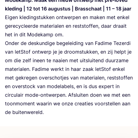
kle­ding |
12
tot
16
augus­tus | Bras­schaat |
11
–
18
jaar
Eigen kle­ding­stuk­ken ont­wer­pen en maken met enkel
gere­cy­cleer­de mate­ri­a­len en rest­stof­fen, daar draait
het in dit Mode­kamp om.
Onder de des­kun­di­ge bege­lei­ding van Fadi­me Tezer­di
van letStof ont­werp je je droom­stuk­ken, en zij helpt je
om die zelf ineen te naai­en met uit­slui­tend duur­za­me
mate­ri­a­len. Fadi­me werkt in haar zaak letStof enkel
met gekre­gen over­schot­jes van mate­ri­a­len, rest­stof­fen
en over­stock van mode­la­bels, en is dus expert in
cir­cu­lair mode-ont­wer­pen. Afslui­ten doen we met een
toon­mo­ment waar­in we onze cre­a­ties voor­stel­len aan
de buitenwereld.