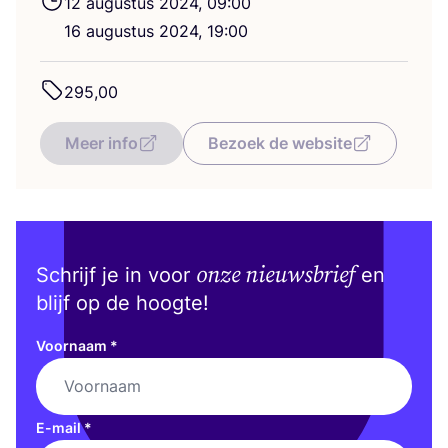
12
augus­tus
2024
,
09
:
00
16
augus­tus
2024
,
19
:
00
295
,
00
Meer info
Bezoek de website
onze nieuwsbrief
Schrijf je in voor
en
blijf op de hoogte!
Voornaam
*
E-mail
*