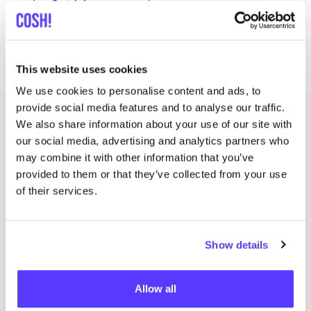
Ontdek meer
Ide­aal om je huis duur­zaamer Hal­lo­ween-klaar
te maken!
This website uses cookies
We use cookies to personalise content and ads, to
provide social media features and to analyse our traffic.
We also share information about your use of our site with
Andere evenementen
our social media, advertising and analytics partners who
may combine it with other information that you’ve
provided to them or that they’ve collected from your use
of their services.
Show details
Allow all
20 AUG
20