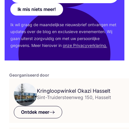
Ik mis niets meer!
Ik wil graag de maan­de­lijk­se nieuws­brief ont­van­gen met
upda­tes over de blog en exclu­sie­ve eve­ne­men­ten. Wij
gaan uiterst zorg­vul­dig om met uw per­soon­lij­ke
gege­vens. Meer hier­over in
onze Pri­va­cy­ver­kla­ring.
Georganiseerd door
Kringloopwinkel Okazi Hasselt
Sint-Truidersteenweg 150, Hasselt
Ontdek meer