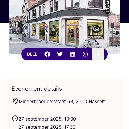
DEEL
Evenement details
Min­der­broe­ders­straat
58
,
3500
Hasselt
27
sep­tem­ber
2025
,
10
:
00
27
sep­tem­ber
2025
,
17
:
30