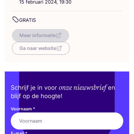
15
febru­a­ri
2024
,
19
:
30
GRA­TIS
Meer informatie
Ga naar website
onze nieuwsbrief
Schrijf je in voor
en
blijf op de hoogte!
Voornaam
*
E-mail
*