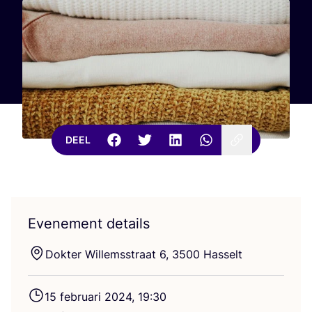
DEEL
Evenement details
Dok­ter Wil­lems­straat
6
,
3500
Hasselt
15
febru­a­ri
2024
,
19
:
30