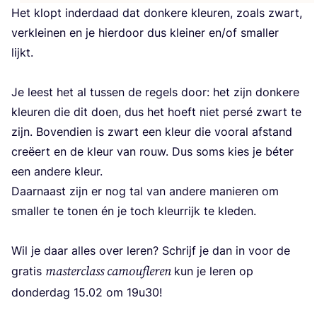
Het klopt inder­daad dat don­ke­re kleu­ren, zoals zwart,
ver­klei­nen en je hier­door dus klei­ner en/​of smal­ler
lijkt.
Je leest het al tus­sen de regels door: het zijn don­ke­re
kleu­ren die dit doen, dus het hoeft niet per­sé zwart te
zijn. Boven­dien is zwart een kleur die voor­al afstand
cre­ëert en de kleur van rouw. Dus soms kies je béter
een ande­re kleur.
Daar­naast zijn er nog tal van ande­re manie­ren om
smal­ler te tonen én je toch kleur­rijk te kle­den.
Wil je daar alles over leren? Schrijf je dan in voor de
mas­ter­class camou­fle­ren
gra­tis
kun je leren op
don­der­dag
15
.
02
om
19
u
30
!