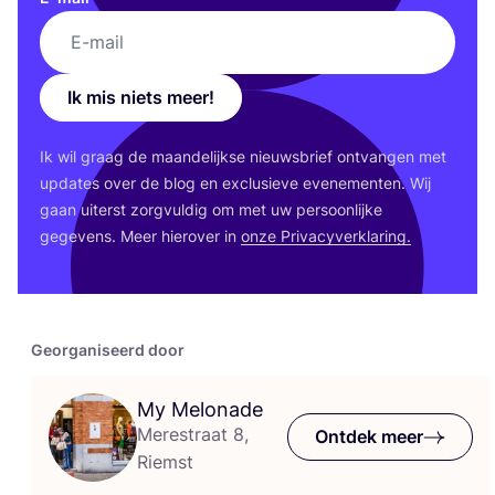
Ik mis niets meer!
Ik wil graag de maan­de­lijk­se nieuws­brief ont­van­gen met
upda­tes over de blog en exclu­sie­ve eve­ne­men­ten. Wij
gaan uiterst zorg­vul­dig om met uw per­soon­lij­ke
gege­vens. Meer hier­over in
onze Pri­va­cy­ver­kla­ring.
Georganiseerd door
My Melonade
Merestraat 8,
Ontdek meer
Riemst