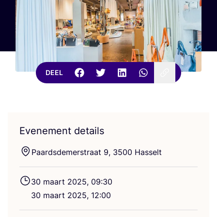
DEEL
Evenement details
Paards­de­merstraat
9
,
3500
Hasselt
30
maart
2025
,
09
:
30
30
maart
2025
,
12
:
00