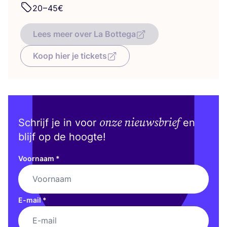
20
–
45
€
Lees meer over La Bottega
Koop hier je tickets
onze nieuwsbrief
Schrijf je in voor
en
blijf op de hoogte!
Voornaam
*
E-mail
*