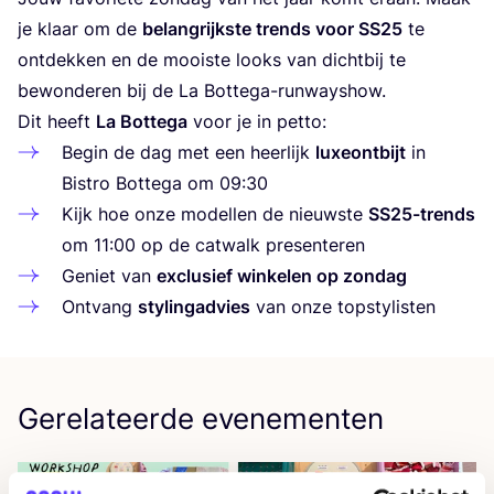
je klaar om de
belang­rijk­ste trends voor
SS
25
te
ont­dek­ken en de mooi­ste looks van dicht­bij te
bewon­de­ren bij de La Bottega-runwayshow.
Dit heeft
La Bot­te­ga
voor je in petto:
Begin de dag met een heer­lijk
luxe­ont­bijt
in
Bistro Bot­te­ga om
09
:
30
Kijk hoe onze model­len de nieuw­ste
SS
25
-trends
om
11
:
00
op de cat­walk presenteren
Geniet van
exclu­sief win­ke­len op zondag
Ont­vang
sty­ling­ad­vies
van onze topstylisten
Gerelateerde evenementen