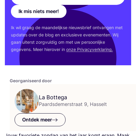
Ik mis niets meer!
Ik wil graag de maan­de­lijk­se nieuws­brief ont­van­gen met
upda­tes over de blog en exclu­sie­ve eve­ne­men­ten. Wij
gaan uiterst zorg­vul­dig om met uw per­soon­lij­ke
gege­vens. Meer hier­over in
onze Pri­va­cy­ver­kla­ring.
Georganiseerd door
La Bottega
Paardsdemerstraat 9, Hasselt
Ontdek meer
Jouw favo­rie­te zon­dag van het jaar komt eraan. Maak