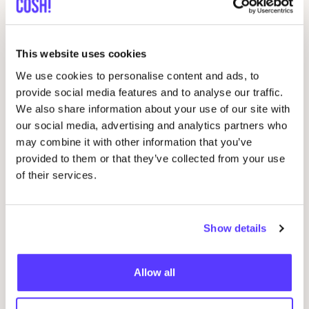
This website uses cookies
We use cookies to personalise content and ads, to
provide social media features and to analyse our traffic.
We also share information about your use of our site with
14 AUG
our social media, advertising and analytics partners who
may combine it with other information that you’ve
Workshop
RED
je kleren: borduren met
provided to them or that they’ve collected from your use
06
STUDIO
STEEK
en
REST
of their services.
Wor
Pieter Reypenslei 4-6 2640 Mortsel België
M
Show details
REST
D
Allow all
Workshop
Wor