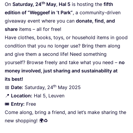
th
On
Satur­day,
24
May
,
Hal
5
is hos­ting the
fifth
edi­ti­on of
“
Weg­geef in
‘
t Park”
, a com­mu­ni­ty-dri­ven
givea­way event whe­re you can
dona­te, find, and
sha­re
items – all for free!
Have clo­t­hes, books, toys, or hou­se­hold items in good
con­di­ti­on that you no lon­ger use? Bring them along
and give them a second life! Need some­thing
yourself? Brow­se freely and take what you need –
no
money invol­ved, just sha­ring and sustai­na­bi­li­ty at
its best!
th
📅
Date:
Satur­day,
24
May
2025
📍
Loca­ti­on:
Hal
5
, Leu­ven
🎟
Entry:
Free
Come along, bring a friend, and let’s make sha­ring the
new shopping! 🌍♻