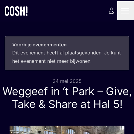
Voorbije evenenmenten
Dit eve­ne­ment heeft al plaats­ge­von­den. Je kunt
het eve­ne­ment niet meer bijwonen.
24 mei 2025
Weggeef in
‘
t Park – Give,
Take
&
Share at Hal
5
!