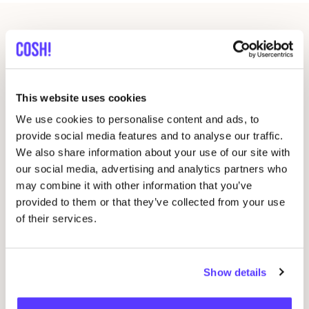
Andere evenementen
This website uses cookies
We use cookies to personalise content and ads, to
provide social media features and to analyse our traffic.
We also share information about your use of our site with
our social media, advertising and analytics partners who
may combine it with other information that you’ve
provided to them or that they’ve collected from your use
09 AUG
09
of their services.
Workshop: Maak Je Eigen Trouwringen
Sje
Drongensesteenweg 152, Gent
B
Show details
Fien Demuynck Juwelen
S
Workshop
Bij