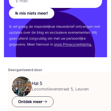
Ik mis niets meer!
Ik wil graag de maan­de­lijk­se nieuws­brief ont­van­gen met
upda­tes over de blog en exclu­sie­ve eve­ne­men­ten. Wij
gaan uiterst zorg­vul­dig om met uw per­soon­lij­ke
gege­vens. Meer hier­over in
onze Pri­va­cy­ver­kla­ring.
Georganiseerd door
Hal
5
Locomotievenstraat 5, Leuven
Ontdek meer