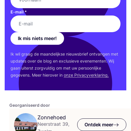
E-mail
*
Ik mis niets meer!
Ik wil graag de maan­de­lijk­se nieuws­brief ont­van­gen met
upda­tes over de blog en exclu­sie­ve eve­ne­men­ten. Wij
gaan uiterst zorg­vul­dig om met uw per­soon­lij­ke
gege­vens. Meer hier­over in
onze Pri­va­cy­ver­kla­ring.
Georganiseerd door
Zonnehoed
Neerstraat 39,
Ontdek meer