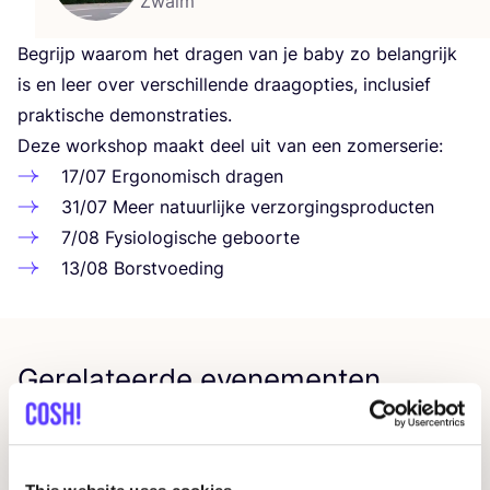
Zwalm
Begrijp waar­om het dra­gen van je baby zo belang­rijk
is en leer over ver­schil­len­de draag­op­ties, inclu­sief
prak­ti­sche demonstraties.
Deze work­shop maakt deel uit van een zomerserie:
17
/
07
Ergo­no­misch dragen
31
/
07
Meer natuur­lij­ke verzorgingsproducten
7
/
08
Fysi­o­lo­gi­sche geboorte
13
/
08
Borst­voe­ding
Gerelateerde evenementen