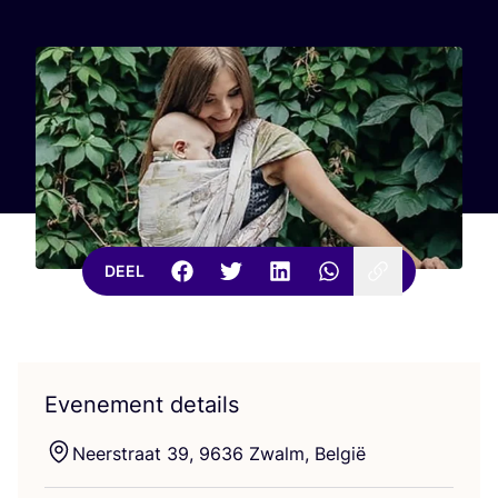
DEEL
Evenement details
Neer­straat
39
,
9636
Zwalm, België