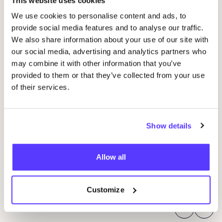
This website uses cookies
We use cookies to personalise content and ads, to
provide social media features and to analyse our traffic.
We also share information about your use of our site with
our social media, advertising and analytics partners who
may combine it with other information that you’ve
provided to them or that they’ve collected from your use
of their services.
29 AUG
04
Show details
Studio Stik: Duo Workshop Turntas
pot
Sint-Jakobsstraat 338000 Brugge, Belgium
K
Allow all
Kringwinkel 't rad Sint-Kruis
F
Workshop
Wor
Customize
Previous
Next