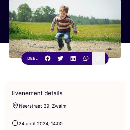
DEEL
Evenement details
Neer­straat
39
, Zwalm
24
april
2024
,
14
:
00