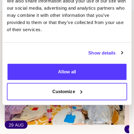
We also share information about your use of our site with
our social media, advertising and analytics partners who
may combine it with other information that you’ve
provided to them or that they’ve collected from your use
Gerelateerde evenementen
of their services.
Show details
Allow all
Customize
29 AUG
04