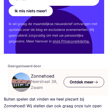
Ik mis niets meer!
Ik wil graag de maan­de­lijk­se nieuws­brief ont­van­gen met
upda­tes over de blog en exclu­sie­ve eve­ne­men­ten. Wij
gaan uiterst zorg­vul­dig om met uw per­soon­lij­ke
gege­vens. Meer hier­over in
onze Pri­va­cy­ver­kla­ring.
Georganiseerd door
Zonnehoed
Neerstraat 39,
Ontdek meer
Zwalm
Bui­ten spe­len dat vin­den we heel ple­zant bij
Zon­ne­hoed! Wij stel­len dan ook graag onze tuin open