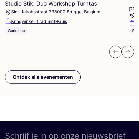
Studio Stik: Duo Workshop Turntas
pot
Sint-Jakobsstraat 338000 Brugge, Belgium
K
Kringwinkel 't rad Sint-Kruis
F
Workshop
Wor
Previous
Next
Ontdek alle evenementen
Schrijf je in op onze nieuwsbrief