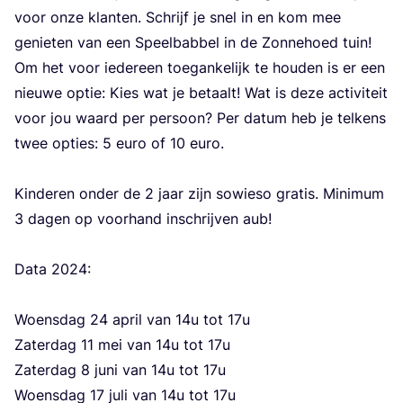
voor onze klan­ten. Schrijf je snel in en kom mee
genie­ten van een Speel­bab­bel in de Zon­ne­hoed tuin!
Om het voor ieder­een toe­gan­ke­lijk te hou­den is er een
nieu­we optie: Kies wat je betaalt! Wat is deze acti­vi­teit
voor jou waard per per­soon? Per datum heb je tel­kens
twee opties:
5
euro of
10
euro.
Kin­de­ren onder de
2
jaar zijn sowie­so gra­tis. Mini­mum
3
dagen op voor­hand inschrij­ven aub!
Data
2024
:
Woens­dag
24
april van
14
u tot
17
u
Zater­dag
11
mei van
14
u tot
17
u
Zater­dag
8
juni van
14
u tot
17
u
Woens­dag
17
juli van
14
u tot
17
u