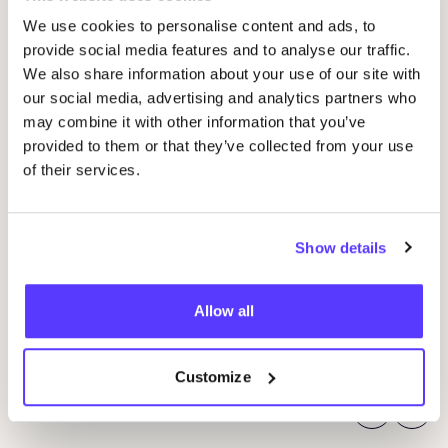
We use cookies to personalise content and ads, to
provide social media features and to analyse our traffic.
We also share information about your use of our site with
our social media, advertising and analytics partners who
may combine it with other information that you’ve
08 AUG
provided to them or that they’ve collected from your use
of their services.
Workshop: Maak Je Eigen Trouwringen
27
Drongensesteenweg 152, Gent
Show details
Led
Fien Demuynck Juwelen
A
Allow all
A
Workshop
Wor
Customize
Previous
Next