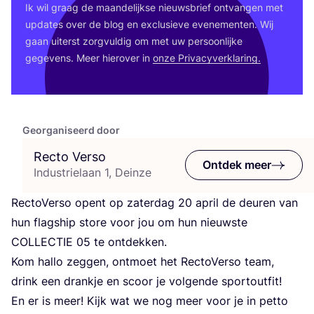
Ik wil graag de maan­de­lijk­se nieuws­brief ont­van­gen met
upda­tes over de blog en exclu­sie­ve eve­ne­men­ten. Wij
gaan uiterst zorg­vul­dig om met uw per­soon­lij­ke
gege­vens. Meer hier­over in
onze Pri­va­cy­ver­kla­ring.
Georganiseerd door
Recto Verso
Ontdek meer
Industrielaan 1, Deinze
Rec­to­Ver­so opent op zater­dag
20
april de deu­ren van
hun flagship sto­re voor jou om hun nieuw­ste
COL­LEC­TIE
05
te ontdekken.
Kom hal­lo zeg­gen, ont­moet het Rec­to­Ver­so team,
drink een drank­je en scoor je vol­gen­de sportoutfit!
En er is meer! Kijk wat we nog meer voor je in pet­to