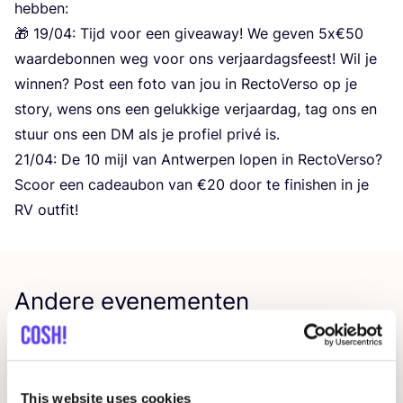
hebben:
🎁
19
/
04
: Tijd voor een givea­way! We geven
5
x€
50
waar­de­bon­nen weg voor ons ver­jaar­dags­feest! Wil je
win­nen? Post een foto van jou in Rec­to­Ver­so op je
sto­ry, wens ons een geluk­ki­ge ver­jaar­dag, tag ons en
stuur ons een
DM
als je pro­fiel pri­vé is.
21
/
04
: De
10
mijl van Ant­wer­pen lopen in Rec­to­Ver­so?
Scoor een cadeau­bon van €
20
door te finis­hen in je
RV
outfit!
Andere evenementen
This website uses cookies