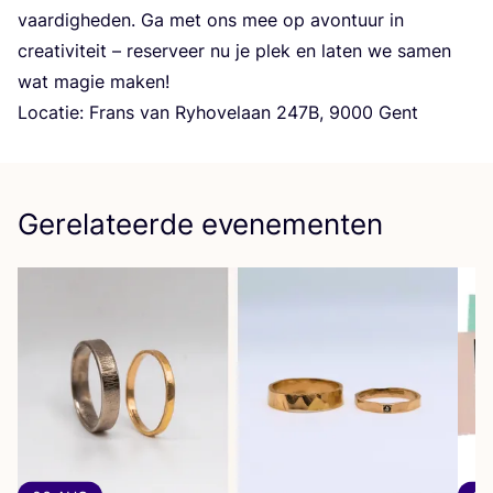
vaar­dig­he­den. Ga met ons mee op avon­tuur in
cre­a­ti­vi­teit – reser­veer nu je plek en laten we samen
wat magie maken!
Loca­tie: Frans van Ryho­vel­aan
247
B
,
9000
Gent
Gerelateerde evenementen