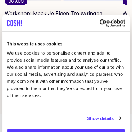
06 AUG
12
Workshop: Maak Je Eigen Trouwringen
WO
CR
Drongensesteenweg 152, Gent
P
Fien Demuynck Juwelen
R
This website uses cookies
Workshop
Wor
We use cookies to personalise content and ads, to
provide social media features and to analyse our traffic.
We also share information about your use of our site with
our social media, advertising and analytics partners who
Previous
Next
may combine it with other information that you’ve
provided to them or that they’ve collected from your use
of their services.
Ontdek alle evenementen
Show details