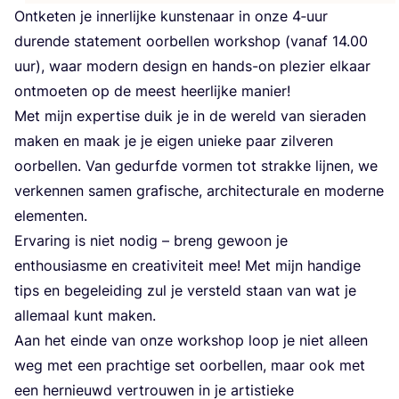
Ont­ke­ten je inner­lij­ke kun­ste­naar in onze
4
‑uur
duren­de sta­te­ment oor­bel­len work­shop (van­af
14
.
00
uur), waar modern design en hands-on ple­zier elkaar
ont­moe­ten op de meest heer­lij­ke manier!
Met mijn exper­ti­se duik je in de wereld van sie­ra­den
maken en maak je je eigen unie­ke paar zil­ve­ren
oor­bel­len. Van gedurf­de vor­men tot strak­ke lij­nen, we
ver­ken­nen samen gra­fi­sche, archi­tec­tu­ra­le en moder­ne
elementen.
Erva­ring is niet nodig – breng gewoon je
enthou­si­as­me en cre­a­ti­vi­teit mee! Met mijn han­di­ge
tips en bege­lei­ding zul je ver­steld staan van wat je
alle­maal kunt maken.
Aan het ein­de van onze work­shop loop je niet alleen
weg met een prach­ti­ge set oor­bel­len, maar ook met
een her­nieuwd ver­trou­wen in je artis­tie­ke