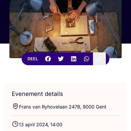
DEEL
Evenement details
Frans van Ryho­vel­aan
247
B
,
9000
Gent
13
april
2024
,
14
:
00