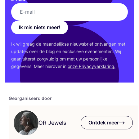
Ik mis niets meer!
Ik wil graag de maan­de­lijk­se nieuws­brief ont­van­gen met
upda­tes over de blog en exclu­sie­ve eve­ne­men­ten. Wij
gaan uiterst zorg­vul­dig om met uw per­soon­lij­ke
gege­vens. Meer hier­over in
onze Pri­va­cy­ver­kla­ring.
Georganiseerd door
OR
Jewels
Ontdek meer