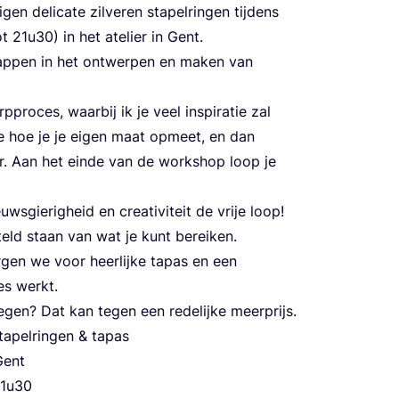
en deli­ca­te zil­ve­ren sta­pel­rin­gen tij­dens
ot
21
u
30
) in het ate­lier in Gent.
stap­pen in het ont­wer­pen en maken van
ro­ces, waar­bij ik je veel inspi­ra­tie zal
 je hoe je je eigen maat opmeet, en dan
er. Aan het ein­de van de work­shop loop je
­gie­rig­heid en cre­a­ti­vi­teit de vrije loop!
­steld staan van wat je kunt bereiken.
gen we voor heer­lij­ke tap­as en een
ties werkt.
oe­gen? Dat kan tegen een rede­lij­ke meerprijs.
a­pel­rin­gen
&
tapas
ent
1
u
30