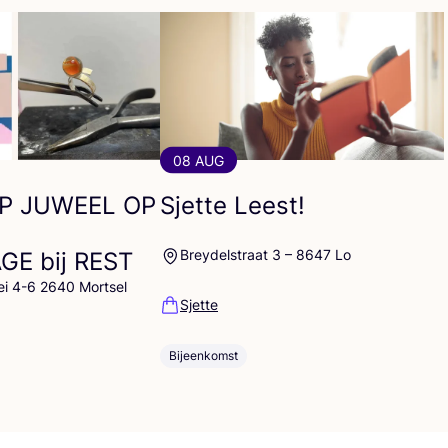
08 AUG
P
JUWEEL
OP
Sjette Leest!
Breydelstraat 3 – 8647 Lo
AGE
bij
REST
ei 4-6 2640 Mortsel
Sjette
Bijeenkomst