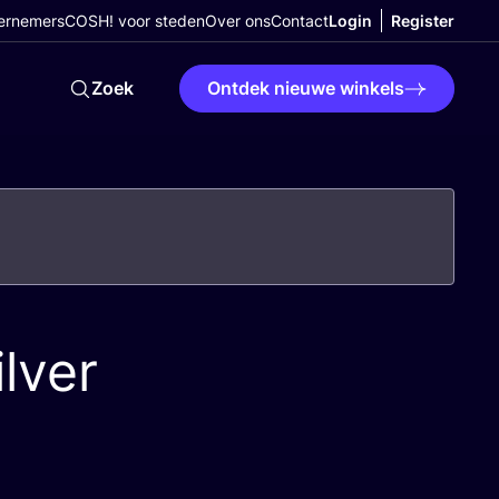
ernemers
COSH! voor steden
Over ons
Contact
Login
Register
Zoek
Ontdek nieuwe winkels
lver