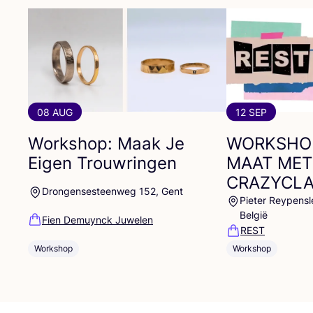
08 AUG
12 SEP
Workshop: Maak Je
WORKSHO
Eigen Trouwringen
MAAT
MET
CRAZYCL
Drongensesteenweg 152, Gent
Pieter Reypensl
België
Fien Demuynck Juwelen
REST
Workshop
Workshop