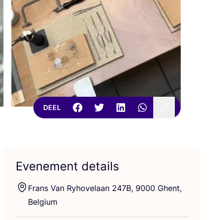
DEEL
Evenement details
Frans Van Ryho­vel­aan
247
B
,
9000
Ghent,
Belgium