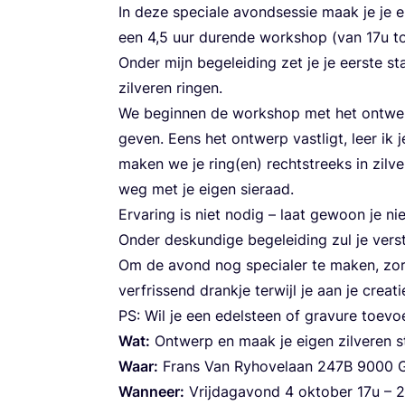
In deze spe­ci­a­le avond­ses­sie maak je je eig
een
4
,
5
uur duren­de work­shop (van
17
u t
Onder mijn bege­lei­ding zet je je eer­ste 
zil­ve­ren ringen.
We begin­nen de work­shop met het ont­werp­p
geven. Eens het ont­werp vast­ligt, leer ik
maken we je ring(en) recht­streeks in zil­v
weg met je eigen sieraad.
Erva­ring is niet nodig – laat gewoon je nieuws
Onder des­kun­di­ge bege­lei­ding zul je ver
Om de avond nog spe­ci­a­ler te maken, zor­
ver­fris­send drank­je ter­wijl je aan je cre­a­
PS
: Wil je een edel­steen of gra­vu­re toe­v
Wat:
Ont­werp en maak je eigen zil­ve­ren st
Waar:
Frans Van Ryho­vel­aan
247
B
9000
G
Wan­neer:
Vrij­dag­avond
4
okto­ber
17
u –
2