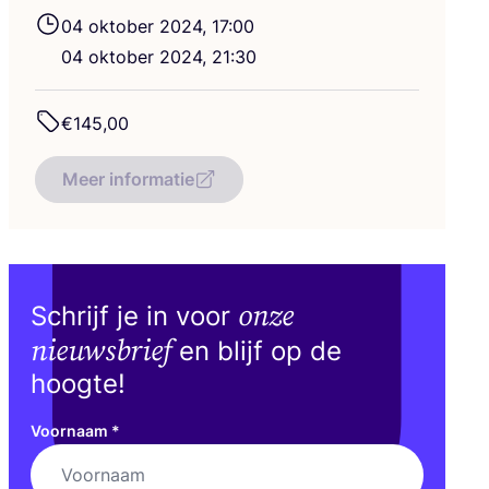
04
okto­ber
2024
,
17
:
00
04
okto­ber
2024
,
21
:
30
€
145
,
00
Meer informatie
onze
Schrijf je in voor
nieuwsbrief
en blijf op de
hoogte!
Voornaam
*