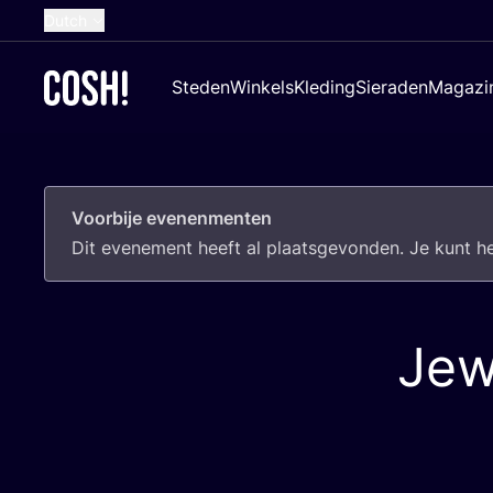
Dutch
English
Steden
Winkels
Kleding
Sieraden
Magazi
French
Spanish
German
Voorbije evenenmenten
Croatian
Dit eve­ne­ment heeft al plaats­ge­von­den. Je kunt 
Jew