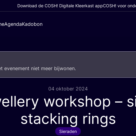
Download de COSH! Digitale Kleerkast app
COSH! voor ond
ne
Agenda
Kadobon
het eve­ne­ment niet meer bijwonen.
04 oktober 2024
ellery workshop – si
stacking rings
Sieraden