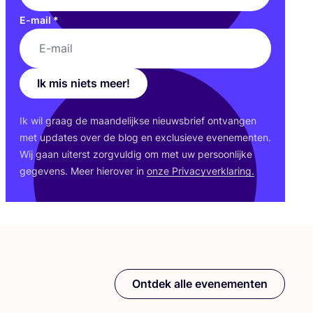
E-mail
*
Ik mis niets meer!
Ik wil graag de maan­de­lijk­se nieuws­brief ont­van­gen
met upda­tes over de blog en exclu­sie­ve eve­ne­men­ten.
Wij gaan uiterst zorg­vul­dig om met uw per­soon­lij­ke
gege­vens. Meer hier­over in
onze Pri­va­cy­ver­kla­ring.
Ontdek alle evenementen