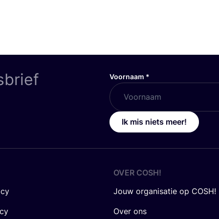
sbrief
Voornaam
*
Ik mis niets meer!
OVER
COSH
!
icy
Jouw organisatie op COSH!
icy
Over ons