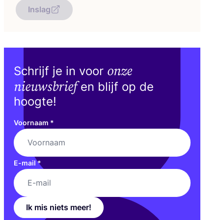
Inslag
onze
Schrijf je in voor
nieuwsbrief
en blijf op de
hoogte!
Voornaam
*
E-mail
*
Ik mis niets meer!