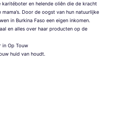
kari­té­bo­ter en helen­de oliên die de kracht
se mama’s. Door de oogst van hun natuur­lij­ke
­wen in Bur­ki­na Faso een eigen inko­men.
­haal en alles over haar pro­duc­ten op de
 in Op Touw
ouw huid van houdt.