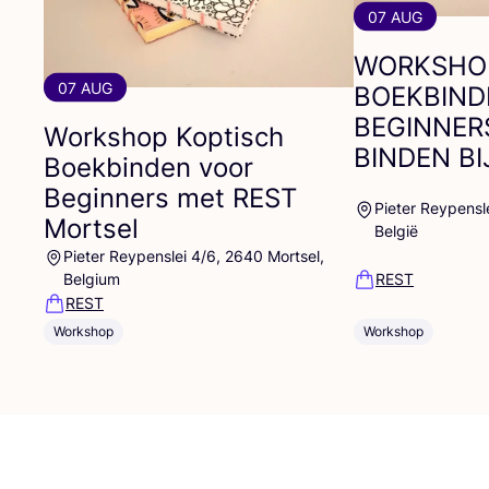
07 AUG
WORKSHO
07 AUG
BOEKBIND
BEGINNER
Workshop Koptisch
BINDEN
BI
Boekbinden voor
Beginners met
REST
Pieter Reypensl
Mortsel
België
Pieter Reypenslei 4/6, 2640 Mortsel,
Belgium
REST
REST
Workshop
Workshop