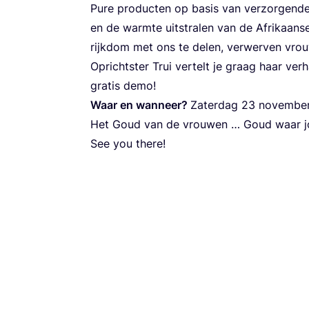
Pure pro­duc­ten op basis van ver­zor­gen­de 
en de warm­te uit­stra­len van de Afri­kaan­
rijk­dom met ons te delen, ver­wer­ven vrou
Opricht­ster Trui ver­telt je graag haar ver
gra­tis demo!
Waar en wan­neer?
Zater­dag
23
novem­ber
Het Goud van de vrou­wen … Goud waar j
See you there!