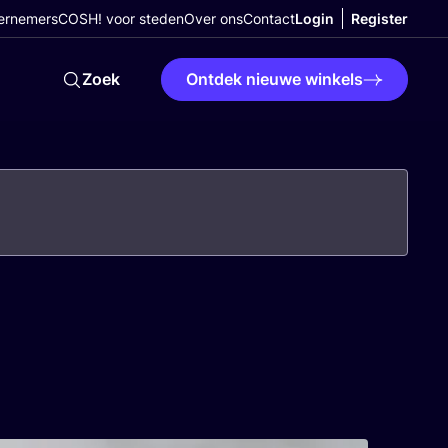
ernemers
COSH! voor steden
Over ons
Contact
Login
Register
Zoek
Ontdek nieuwe winkels