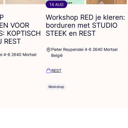
14 AUG
P
Workshop
RED
je kleren:
EN
VOOR
borduren met
STUDIO
S
:
KOPTISCH
STEEK
en
REST
J
REST
Pieter Reypenslei 4-6 2640 Mortsel
ei 4-6 2640 Mortsel
België
REST
Workshop