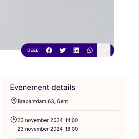
DEEL
Evenement details
Bra­bant­dam
63
, Gent
23
novem­ber
2024
,
14
:
00
23
novem­ber
2024
,
18
:
00