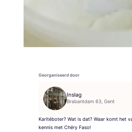
Georganiseerd door
Inslag
Brabantdam 63, Gent
Kari­té­bo­ter? Wat is dat? Waar komt het 
ken­nis met Ché­ry Faso!