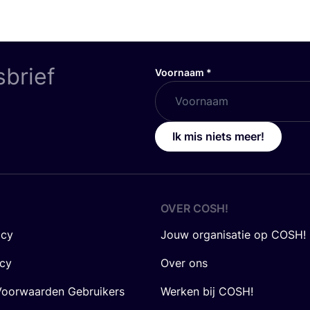
sbrief
Voornaam
*
Ik mis niets meer!
OVER
COSH
!
icy
Jouw organisatie op COSH!
icy
Over ons
oorwaarden Gebruikers
Werken bij COSH!