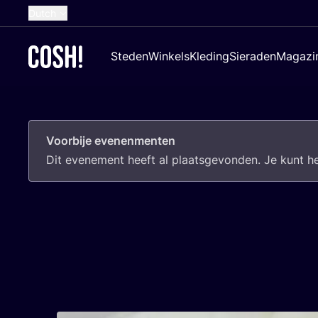
Dutch
English
Steden
Winkels
Kleding
Sieraden
Magazi
French
Spanish
German
Voorbije evenenmenten
Croatian
Dit eve­ne­ment heeft al plaats­ge­von­den. Je kunt 