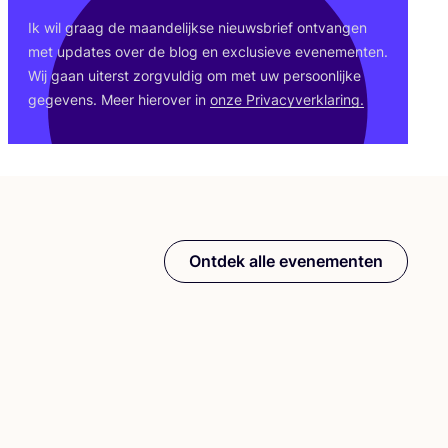
Ik wil graag de maan­de­lijk­se nieuws­brief ont­van­gen
met upda­tes over de blog en exclu­sie­ve eve­ne­men­ten.
Wij gaan uiterst zorg­vul­dig om met uw per­soon­lij­ke
gege­vens. Meer hier­over in
onze Pri­va­cy­ver­kla­ring.
Ontdek alle evenementen