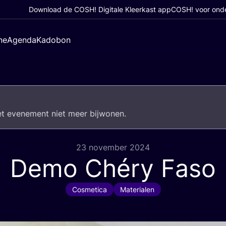
Download de COSH! Digitale Kleerkast app
COSH! voor ond
ne
Agenda
Kadobon
het eve­ne­ment niet meer bijwonen.
23 november 2024
Demo Chéry Faso
Cosmetica
Materialen