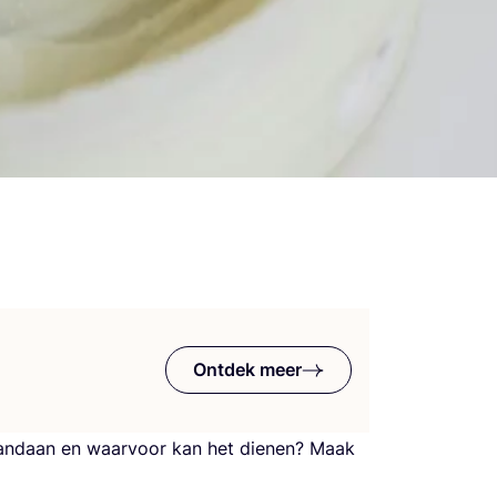
Ontdek meer
van­daan en waar­voor kan het die­nen? Maak