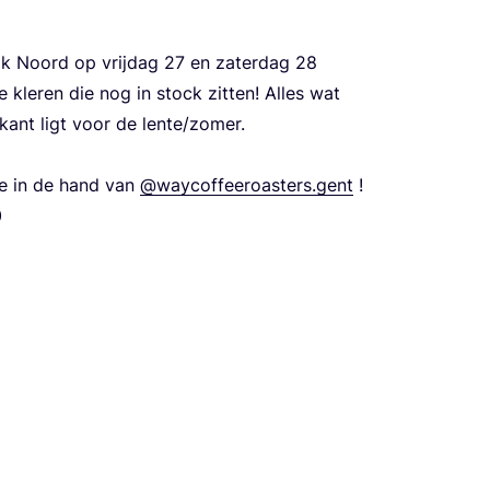
 Noord op vrij­dag
27
en zater­dag
28
e kle­ren die nog in stock zit­ten! Alles wat
ant ligt voor de lente/​zomer.
­tje in de hand van
@waycoffeeroasters.gent
!
0