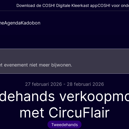
Download de COSH! Digitale Kleerkast app
COSH! voor ond
ne
Agenda
Kadobon
het eve­ne­ment niet meer bijwonen.
27 februari 2026 - 28 februari 2026
dehands verkoopm
met CircuFlair
Tweedehands