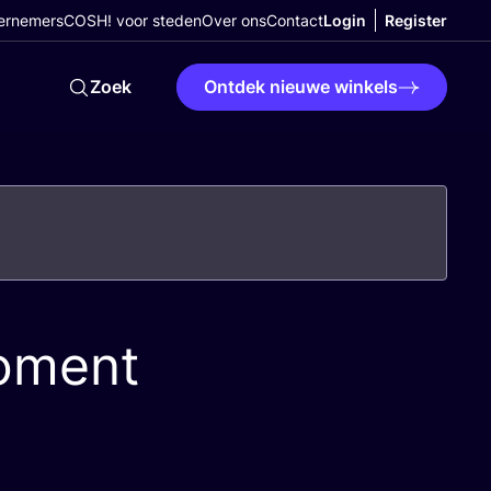
ernemers
COSH! voor steden
Over ons
Contact
Login
Register
Zoek
Ontdek nieuwe winkels
oment