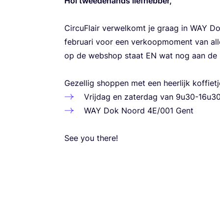
Hoi twee­de­hands lief­heb­ber,
Cir­cu­Flair ver­wel­komt je graag in
WAY
Dok
febru­a­ri voor een ver­koop­mo­ment van all
op de web­shop staat
EN
wat nog aan de k
Gezel­lig shop­pen met een heer­lijk kof­fie
Vrij­dag en zater­dag van
9
u
30
-
16
u
3
WAY
Dok Noord
4
E
/
001
Gent
See you there!