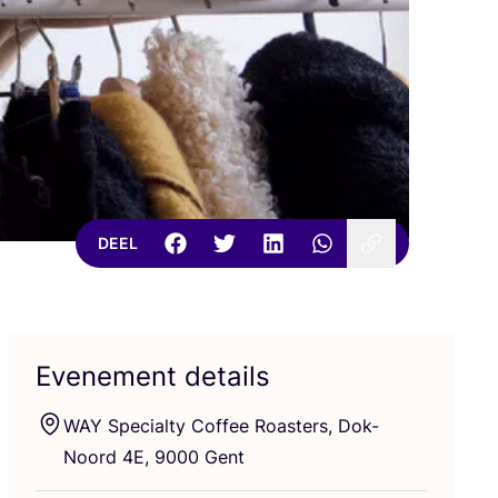
DEEL
Evenement details
WAY
Spe­ci­al­ty Cof­fee Roas­ters, Dok-
Noord
4
E
,
9000
Gent