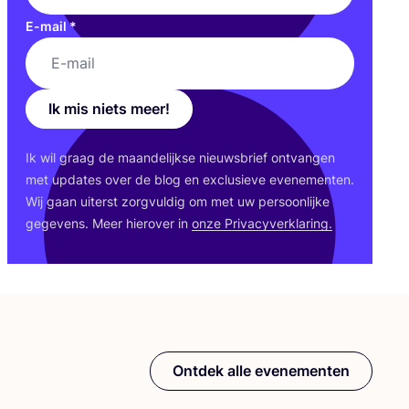
E-mail
*
Ik mis niets meer!
Ik wil graag de maan­de­lijk­se nieuws­brief ont­van­gen
met upda­tes over de blog en exclu­sie­ve eve­ne­men­ten.
Wij gaan uiterst zorg­vul­dig om met uw per­soon­lij­ke
gege­vens. Meer hier­over in
onze Pri­va­cy­ver­kla­ring.
Ontdek alle evenementen