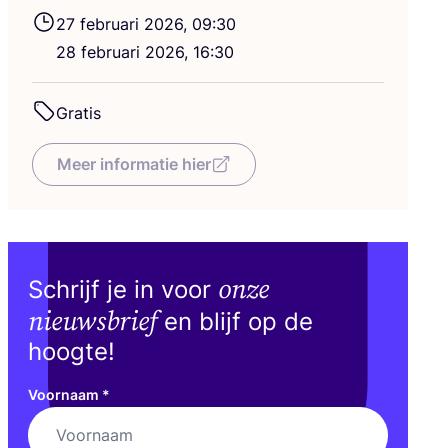
27
febru­a­ri
2026
,
09
:
30
28
febru­a­ri
2026
,
16
:
30
Gra­tis
Meer informatie hier
onze
Schrijf je in voor
nieuwsbrief
en blijf op de
hoogte!
Voornaam
*