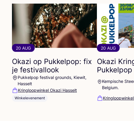
20 AUG
20 AUG
Okazi op Pukkelpop: fix
Okazi Krin
je festivallook
Pukkelpop
Pukkelpop festival grounds, Kiewit,
Kempische Steen
Hasselt
Belgium.
Kringloopwinkel Okazi Hasselt
Kringloopwinkel
Winkelevenement