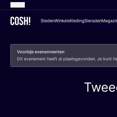
Dutch
English
Steden
Winkels
Kleding
Sieraden
Magazi
French
Spanish
German
Voorbije evenenmenten
Croatian
Dit eve­ne­ment heeft al plaats­ge­von­den. Je kunt 
Twee