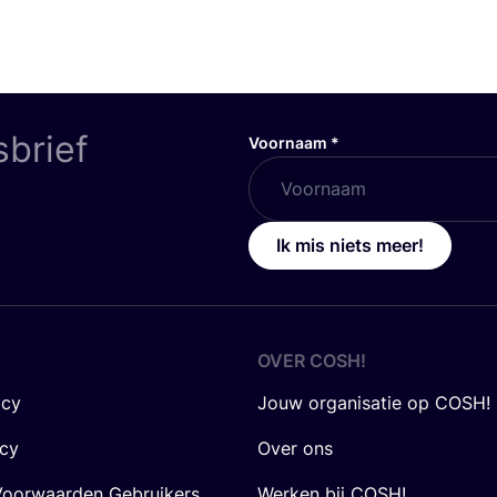
sbrief
Voornaam
*
Ik mis niets meer!
OVER
COSH
!
icy
Jouw organisatie op COSH!
icy
Over ons
oorwaarden Gebruikers
Werken bij COSH!