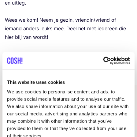
en uit­leg.
Wees wel­kom! Neem je gezin, vriendin/​vriend of
iemand anders leuks mee. Deel het met ieder­een die
hier blij van wordt!
tot dan!
Inschrij­ven kan in de winkel.
This website uses cookies
We use cookies to personalise content and ads, to
provide social media features and to analyse our traffic.
Gerelateerde evenementen
We also share information about your use of our site with
our social media, advertising and analytics partners who
may combine it with other information that you’ve
provided to them or that they’ve collected from your use
of their services.