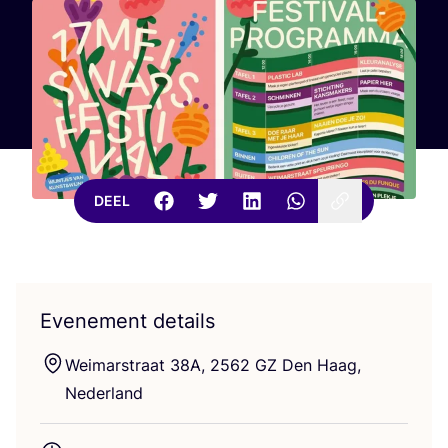
DEEL
Evenement details
Wei­mars­traat
38
A
,
2562
GZ
Den Haag,
Nederland