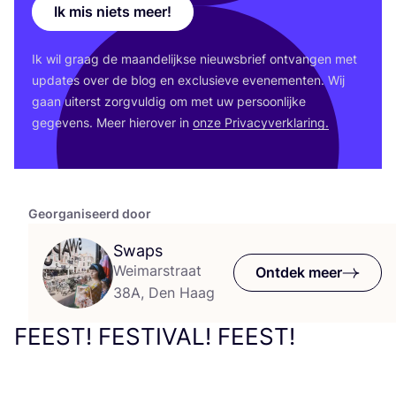
Ik mis niets meer!
Ik wil graag de maan­de­lijk­se nieuws­brief ont­van­gen met
upda­tes over de blog en exclu­sie­ve eve­ne­men­ten. Wij
gaan uiterst zorg­vul­dig om met uw per­soon­lij­ke
gege­vens. Meer hier­over in
onze Pri­va­cy­ver­kla­ring.
Georganiseerd door
Swaps
Weimarstraat
Ontdek meer
38A, Den Haag
FEEST
!
FESTIVAL
!
FEEST
!