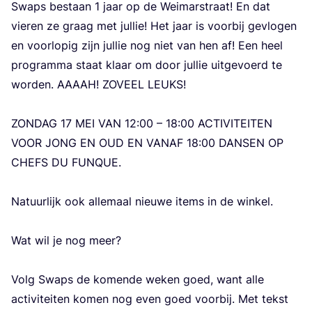
Swaps bestaan
1
jaar op de Wei­mars­traat! En dat
vie­ren ze graag met jul­lie! Het jaar is voor­bij gevlo­gen
en voor­lo­pig zijn jul­lie nog niet van hen af! Een heel
pro­gram­ma staat klaar om door jul­lie uit­ge­voerd te
wor­den.
AAAAH
!
ZOVEEL
LEUKS
!
ZON­DAG
17
MEI
VAN
12
:
00
–
18
:
00
ACTI­VI­TEI­TEN
VOOR
JONG
EN
OUD
EN
VAN­AF
18
:
00
DAN­SEN
OP
CHEFS
DU
FUN­QUE
.
Natuur­lijk ook alle­maal nieu­we items in de win­kel.
Wat wil je nog meer?
Volg Swaps de komen­de weken goed, want alle
acti­vi­tei­ten komen nog even goed voor­bij. Met tekst