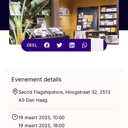
DEEL
Evenement details
Secrid Flagship­sto­re, Hoogstraat
32
,
2513
AS
Den Haag
19
maart
2025
,
10
:
00
19
maart
2025
,
18
:
00