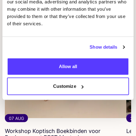
our social media, advertising and analytics partners who
may combine it with other information that you’ve
Gerelateerde evenementen
provided to them or that they’ve collected from your use
of their services.
Show details
Allow all
Customize
07 AUG
27
Workshop Koptisch Boekbinden voor
Led