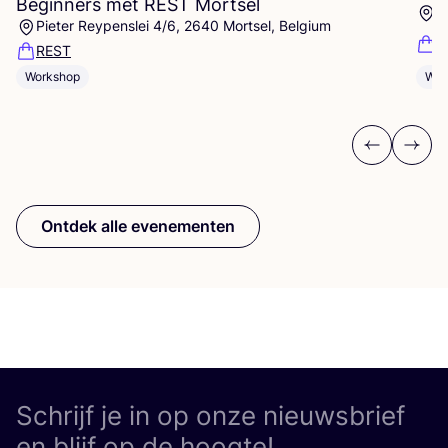
Beginners met
REST
Mortsel
A
Pieter Reypenslei 4/6, 2640 Mortsel, Belgium
A
REST
Workshop
Wor
Previous
Next
Ontdek alle evenementen
Schrijf je in op onze nieuwsbrief
en blijf op de hoogte!