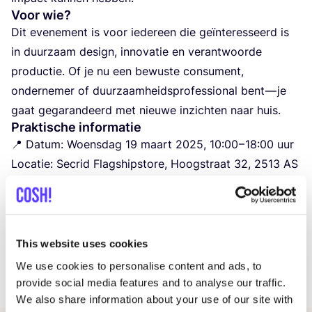
Voor wie?
Dit eve­ne­ment is voor ieder­een die geïn­te­res­seerd is
in duur­zaam design, inno­va­tie en ver­ant­woor­de
pro­duc­tie. Of je nu een bewus­te con­su­ment,
onder­ne­mer of duur­zaam­heids­pro­fes­si­o­nal bent — je
gaat gega­ran­deerd met nieu­we inzich­ten naar huis.
Praktische informatie
📍 Datum: Woens­dag
19
maart
2025
,
10
:
00
–
18
:
00
uur
Loca­tie: Secrid Flagship­sto­re, Hoogstraat
32
,
2513
AS
Den Haag
Heb je nog vragen?
Ted­die de Goe­de
Brand Ambas­sa­dor
This website uses cookies
info@​secrid.​com
We use cookies to personalise content and ads, to
Tel​.nr.: +
31
(
0
)
70
390
2180
provide social media features and to analyse our traffic.
We also share information about your use of our site with