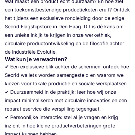
Wat maakt een pro­duct écht duur­zaam? En hoe ziet
een toe­komst­be­sten­di­ge pro­duc­tie­ke­ten eruit? Ont­dek
het tij­dens een exclu­sie­ve rond­lei­ding door de eni­ge
Secrid Flagship­sto­re in Den Haag. Dit is dé kans om
een unie­ke inkijk te krij­gen in onze wer­ke­thiek,
cir­cu­lai­re pro­duct­ont­wik­ke­ling en de filo­so­fie ach­ter
de Indu­stri­ë­le Evolutie.
Wat kun je verwachten?
✔ Een exclu­sie­ve blik ach­ter de scher­men: ont­dek hoe
Secrid wal­lets wor­den samen­ge­steld en waar­om we
kie­zen voor loka­le pro­duc­tie en soci­a­le werk­plaat­sen.
✔ Duur­zaam­heid in de prak­tijk: leer hoe wij onze
impact mini­ma­li­se­ren met cir­cu­lai­re inno­va­ties en een
repa­ra­tie­ser­vi­ce die ver­spil­ling tegen­gaat.
✔ Per­soon­lij­ke inter­ac­tie: stel al je vra­gen en krijg
inzicht in hoe klei­ne pro­duct­ver­be­te­rin­gen gro­te
impact kun­nen hebben.