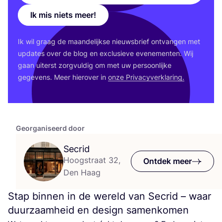
Ik mis niets meer!
Ik wil graag de maan­de­lijk­se nieuws­brief ont­van­gen met
upda­tes over de blog en exclu­sie­ve eve­ne­men­ten. Wij
gaan uiterst zorg­vul­dig om met uw per­soon­lij­ke
gege­vens. Meer hier­over in
onze Pri­va­cy­ver­kla­ring.
Georganiseerd door
Secrid
Hoogstraat 32,
Ontdek meer
Den Haag
Stap binnen in de wereld van Secrid – waar
duurzaamheid en design samenkomen