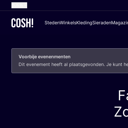
Dutch
English
Steden
Winkels
Kleding
Sieraden
Magazi
French
Spanish
German
Voorbije evenenmenten
Croatian
Dit eve­ne­ment heeft al plaats­ge­von­den. Je kunt 
F
Zo