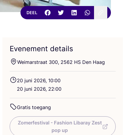
DEEL
Evenement details
Wei­mars­traat
300
,
2562
HS
Den Haag
20
juni
2026
,
10
:
00
20
juni
2026
,
22
:
00
Gra­tis toegang
Zomerfestival - Fashion Libaray Zest
pop up