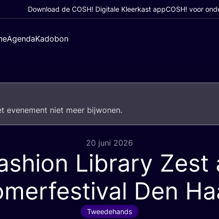
Download de COSH! Digitale Kleerkast app
COSH! voor ond
ne
Agenda
Kadobon
het eve­ne­ment niet meer bijwonen.
20 juni 2026
ashion Library Zest 
merfestival Den H
Tweedehands