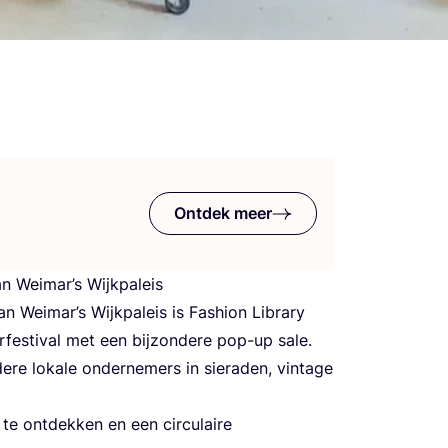
Ontdek meer
an Wei­mar’s Wijk­pa­leis
an Wei­mar’s Wijk­pa­leis is Fas­hi­on Libra­ry
es­ti­val met een bij­zon­de­re pop-up sale.
e loka­le onder­ne­mers in sie­ra­den, vin­ta­ge
 ont­dek­ken en een cir­cu­lai­re