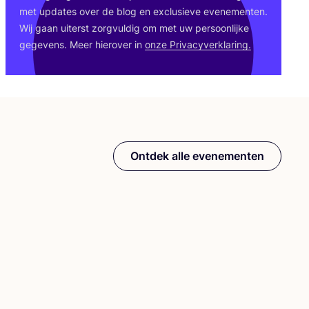
met upda­tes over de blog en exclu­sie­ve eve­ne­men­ten.
Wij gaan uiterst zorg­vul­dig om met uw per­soon­lij­ke
gege­vens. Meer hier­over in
onze Pri­va­cy­ver­kla­ring.
Ontdek alle evenementen