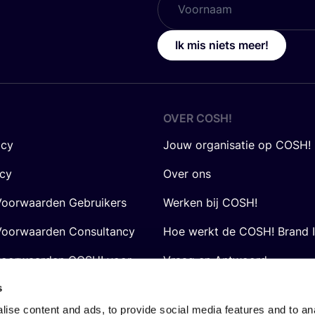
Ik mis niets meer!
OVER
COSH
!
icy
Jouw organisatie op COSH!
icy
Over ons
oorwaarden Gebruikers
Werken bij COSH!
oorwaarden Consultancy
Hoe werkt de COSH! Brand 
voorwaarden COSH! voor
Vraag en Antwoord
s
ise content and ads, to provide social media features and to anal