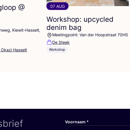
gloop @
07 AUG
Workshop: upcycled
denim bag
weg, Kiewit-Hasselt,
Meetingpoint: Van der Hoopstraat 70HS
De Steek
 Okazi Hasselt
Workshop
sbrief
Voornaam
*