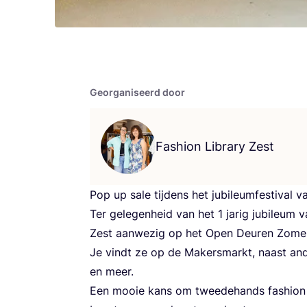
Georganiseerd door
Fashion Library Zest
Pop up sale tij­dens het jubi­le­um­fes­ti­val v
Ter gele­gen­heid van het
1
jarig jubi­le­um v
Zest aan­we­zig op het Open Deu­ren Zomer­f
Je vindt ze op de Makers­markt, naast ande­r
en meer.
Een mooie kans om twee­de­hands fas­hi­on te