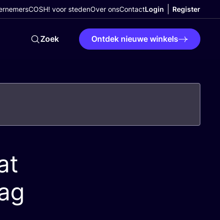
ernemers
COSH! voor steden
Over ons
Contact
Login
Register
Zoek
Ontdek nieuwe winkels
at
aag