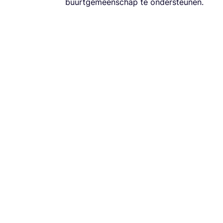
buurt­ge­meen­schap te ondersteunen.