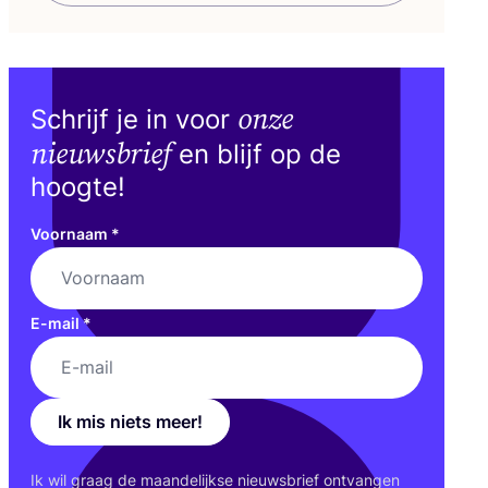
onze
Schrijf je in voor
nieuwsbrief
en blijf op de
hoogte!
Voornaam
*
E-mail
*
Ik mis niets meer!
Ik wil graag de maan­de­lijk­se nieuws­brief ont­van­gen