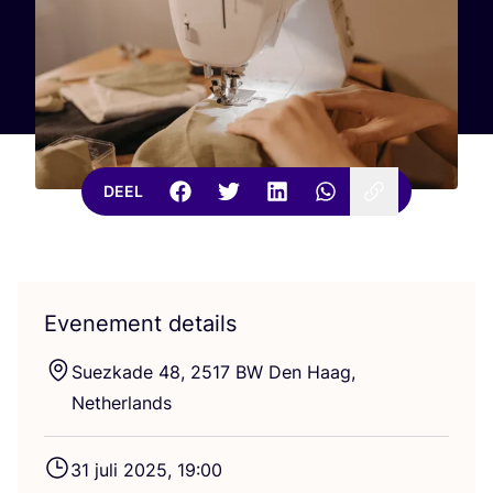
DEEL
Evenement details
Suez­ka­de
48
,
2517
BW
Den Haag,
Netherlands
31
juli
2025
,
19
:
00