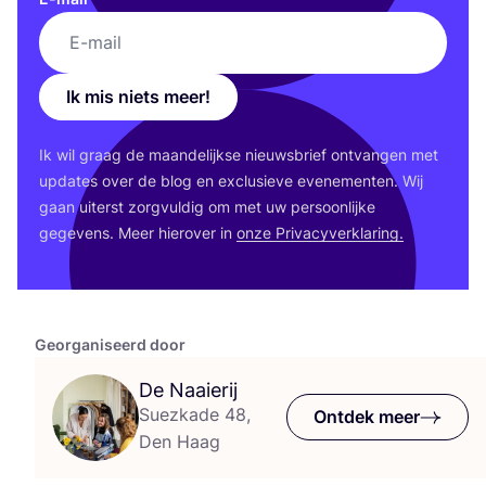
Ik mis niets meer!
Ik wil graag de maan­de­lijk­se nieuws­brief ont­van­gen met
upda­tes over de blog en exclu­sie­ve eve­ne­men­ten. Wij
gaan uiterst zorg­vul­dig om met uw per­soon­lij­ke
gege­vens. Meer hier­over in
onze Pri­va­cy­ver­kla­ring.
Georganiseerd door
De Naaierij
Suezkade 48,
Ontdek meer
Den Haag