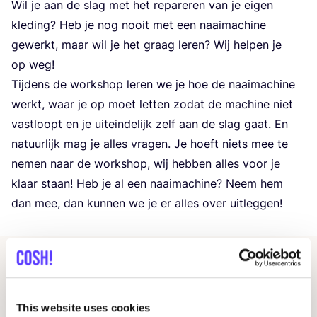
Wil je aan de slag met het repa­re­ren van je eigen
kle­ding? Heb je nog nooit met een naai­ma­chi­ne
gewerkt, maar wil je het graag leren? Wij hel­pen je
op weg!
Tij­dens de work­shop leren we je hoe de naai­ma­chi­ne
werkt, waar je op moet let­ten zodat de machi­ne niet
vast­loopt en je uit­ein­de­lijk zelf aan de slag gaat. En
natuur­lijk mag je alles vra­gen. Je hoeft niets mee te
nemen naar de work­shop, wij heb­ben alles voor je
klaar staan! Heb je al een naai­ma­chi­ne? Neem hem
dan mee, dan kun­nen we je er alles over uitleggen!
Andere evenementen
This website uses cookies