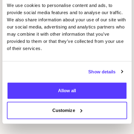
We use cookies to personalise content and ads, to
provide social media features and to analyse our traffic.
We also share information about your use of our site with
our social media, advertising and analytics partners who
may combine it with other information that you’ve
provided to them or that they’ve collected from your use
of their services.
10 AUG
10
Workshop: Maak Je Eigen Trouwringen
Sje
Show details
Drongensesteenweg 152, Gent
B
Fien Demuynck Juwelen
S
Allow all
Workshop
Bij
Customize
Previous
Next