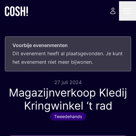
Voorbije evenenmenten
Dit eve­ne­ment heeft al plaats­ge­von­den. Je kunt
het eve­ne­ment niet meer bijwonen.
27 juli 2024
Magazijnverkoop Kledij
Kringwinkel
‘
t rad
Tweedehands