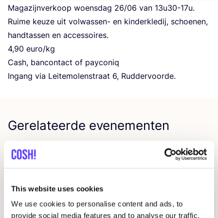
Maga­zijn­ver­koop woens­dag
26
/
06
van
13
u
30
-
17
u.
Rui­me keu­ze uit vol­was­sen- en kin­der­kle­dij, schoe­nen,
hand­tas­sen en accessoires.
4
,
90
euro/​kg
Cash, ban­con­tact of payconiq
Ingang via Lei­te­mo­len­straat
6
, Ruddervoorde.
Gerelateerde evenementen
This website uses cookies
We use cookies to personalise content and ads, to
provide social media features and to analyse our traffic.