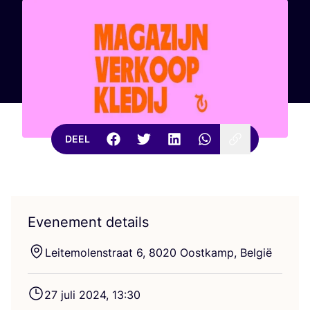
DEEL
Evenement details
Lei­te­mo­len­straat
6
,
8020
Oost­kamp, België
27
juli
2024
,
13
:
30