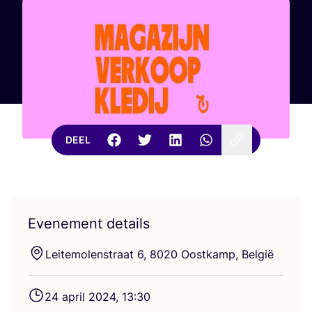
DEEL
Evenement details
Lei­te­mo­len­straat
6
,
8020
Oost­kamp, België
24
april
2024
,
13
:
30