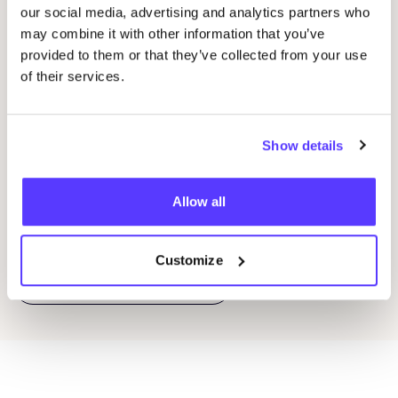
our social media, advertising and analytics partners who
may combine it with other information that you’ve
20 AUG
20
provided to them or that they’ve collected from your use
of their services.
Okazi op Pukkelpop: fix je festivallook
Oka
Pukkelpop festival grounds, Kiewit, Hasselt
K
Kringloopwinkel Okazi Hasselt
Show details
K
Winkelevenement
Allow all
Previous
Next
Customize
Ontdek alle evenementen