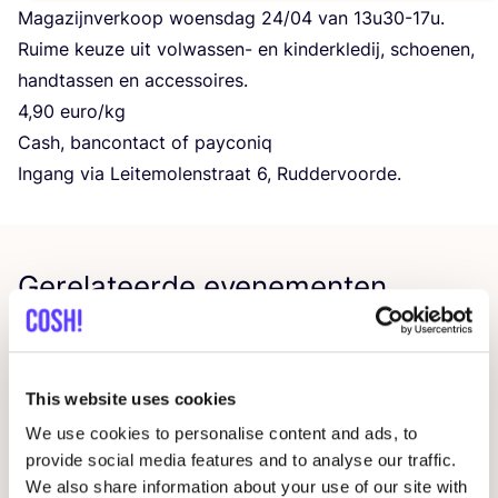
Maga­zijn­ver­koop woens­dag
24
/
04
van
13
u
30
-
17
u.
Rui­me keu­ze uit vol­was­sen- en kin­der­kle­dij, schoe­nen,
hand­tas­sen en accessoires.
4
,
90
euro/​kg
Cash, ban­con­tact of payconiq
Ingang via Lei­te­mo­len­straat
6
, Ruddervoorde.
Gerelateerde evenementen
This website uses cookies
We use cookies to personalise content and ads, to
provide social media features and to analyse our traffic.
We also share information about your use of our site with