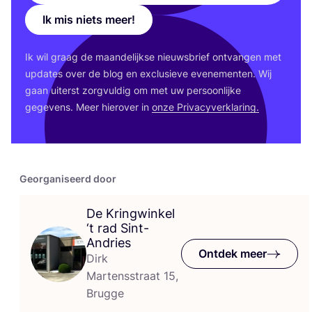
Ik mis niets meer!
Ik wil graag de maan­de­lijk­se nieuws­brief ont­van­gen met
upda­tes over de blog en exclu­sie­ve eve­ne­men­ten. Wij
gaan uiterst zorg­vul­dig om met uw per­soon­lij­ke
gege­vens. Meer hier­over in
onze Pri­va­cy­ver­kla­ring.
Georganiseerd door
De Kringwinkel
‘
t rad Sint-
Andries
Ontdek meer
Dirk
Martensstraat 15,
Brugge