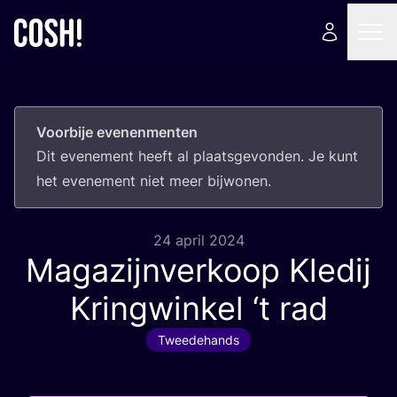
Voorbije evenenmenten
Dit eve­ne­ment heeft al plaats­ge­von­den. Je kunt
het eve­ne­ment niet meer bijwonen.
24 april 2024
Magazijnverkoop Kledij
Kringwinkel
‘
t rad
Tweedehands