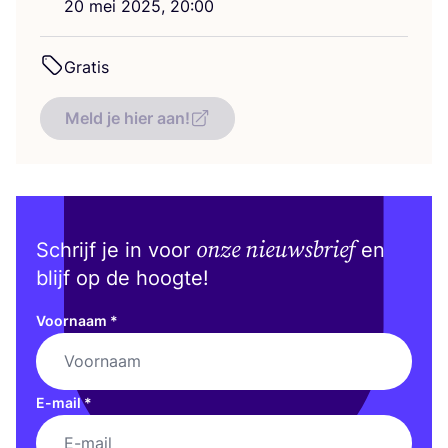
20
mei
2025
,
20
:
00
Gra­tis
Meld je hier aan!
onze nieuwsbrief
Schrijf je in voor
en
blijf op de hoogte!
Voornaam
*
E-mail
*