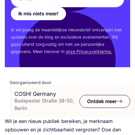
Ik mis niets meer!
Ik wil graag de maan­de­lijk­se nieuws­brief ont­van­gen met
upda­tes over de blog en exclu­sie­ve eve­ne­men­ten. Wij
gaan uiterst zorg­vul­dig om met uw per­soon­lij­ke
gege­vens. Meer hier­over in
onze Pri­va­cy­ver­kla­ring.
Georganiseerd door
COSH
! Germany
Budapester Straße 38-50,
Ontdek meer
Berlin
Wil je een nieuw publiek berei­ken, je merk­naam
opbou­wen en je zicht­baar­heid ver­gro­ten? Doe dan