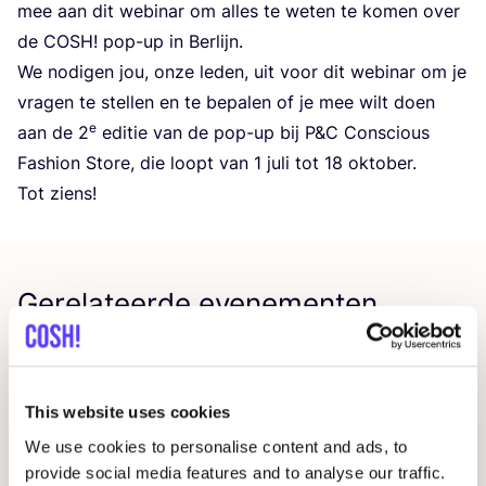
mee aan dit webi­nar om alles te weten te komen over
de
COSH
! pop-up in Berlijn.
We nodi­gen jou, onze leden, uit voor dit webi­nar om je
vra­gen te stel­len en te bepa­len of je mee wilt doen
e
aan de
2
edi­tie van de pop-up bij P
&
C Con­scious
Fas­hi­on Sto­re, die loopt van
1
juli tot
18
oktober.
Tot ziens!
Gerelateerde evenementen
This website uses cookies
We use cookies to personalise content and ads, to
provide social media features and to analyse our traffic.