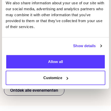
We also share information about your use of our site with
our social media, advertising and analytics partners who
may combine it with other information that you’ve
14 AUG
08
provided to them or that they’ve collected from your use
of their services.
Workshop
RED
je kleren: borduren met
Wor
STUDIO
STEEK
en
REST
D
Pieter Reypenslei 4-6 2640 Mortsel België
F
Show details
REST
Workshop
Wor
Allow all
Previous
Next
Customize
Ontdek alle evenementen