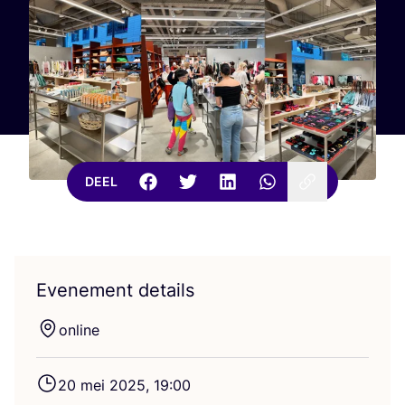
DEEL
Evenement details
onli­ne
20
mei
2025
,
19
:
00