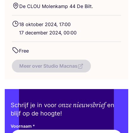
De
CLOU
Molen­kamp
44
De Bilt.
18
okto­ber
2024
,
17
:
00
17
decem­ber
2024
,
00
:
00
Free
Meer over Studio Macnas
onze nieuwsbrief
Schrijf je in voor
en
blijf op de hoogte!
Voornaam
*