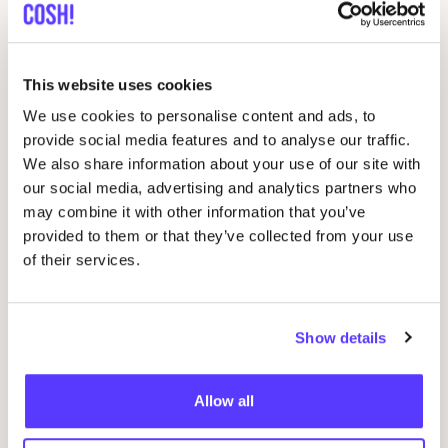
This website uses cookies
We use cookies to personalise content and ads, to
provide social media features and to analyse our traffic.
We also share information about your use of our site with
our social media, advertising and analytics partners who
09 AUG
09
may combine it with other information that you’ve
Workshop: Maak Je Eigen Trouwringen
Sje
provided to them or that they’ve collected from your use
of their services.
Drongensesteenweg 152, Gent
B
Fien Demuynck Juwelen
S
Workshop
Bij
Show details
Allow all
Previous
Next