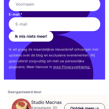
E-mail
*
Ik mis niets meer!
Ik wil graag de maan­de­lijk­se nieuws­brief ont­van­gen met
upda­tes over de blog en exclu­sie­ve eve­ne­men­ten. Wij
gaan uiterst zorg­vul­dig om met uw per­soon­lij­ke
gege­vens. Meer hier­over in
onze Pri­va­cy­ver­kla­ring.
Georganiseerd door
Studio Macnas
Kanaalweg 30,
Ontdek meer