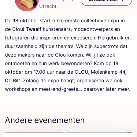
Utrecht
Op
18
okto­ber start onze eer­ste col­lec­tie­ve expo in
de Clou!
Twaalf
kun­ste­naars, mode­ont­wer­pers en
foto­gra­fen die inspi­re­ren en expo­se­ren. Her­ge­bruik en
duur­zaam­heid zijn de the­ma’s. We zijn super­trots dat
deze makers naar de Clou komen. Wil jij ze ook
ont­moe­ten en hun werk bewon­de­ren? Kom op
18
okto­ber om
17
.
00
uur naar de
CLOU
, Molen­kamp
44
,
De Bilt. Zolang de expo hangt, orga­ni­se­ren we ook
work­shops en meet-and-greets… daar­over later meer.
Andere evenementen