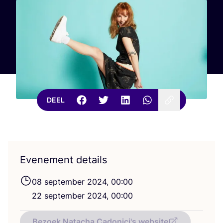
DEEL
Evenement details
08
sep­tem­ber
2024
,
00
:
00
22
sep­tem­ber
2024
,
00
:
00
Bezoek Natacha Cadonici's website