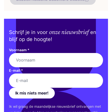
onze nieuwsbrief
Schrijf je in voor
en
blijf op de hoogte!
Voornaam
*
E-mail
*
Ik mis niets meer!
Ik wil graag de maan­de­lijk­se nieuws­brief ont­van­gen met