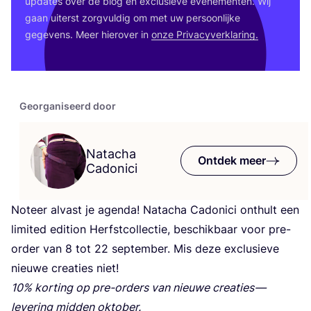
upda­tes over de blog en exclu­sie­ve eve­ne­men­ten. Wij
gaan uiterst zorg­vul­dig om met uw per­soon­lij­ke
gege­vens. Meer hier­over in
onze Pri­va­cy­ver­kla­ring.
Georganiseerd door
Natacha
Ontdek meer
Cadonici
Noteer alvast je agen­da! Nat­a­cha Cado­ni­ci ont­hult een
limi­ted edi­ti­on Herfst­col­lec­tie, beschik­baar voor pre-
order van
8
tot
22
sep­tem­ber. Mis deze exclu­sie­ve
nieu­we cre­a­ties niet!
10
% kor­ting op pre-orders van nieu­we cre­a­ties —
leve­ring mid­den oktober.