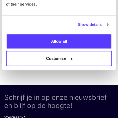
REST
of their services.
Workshop
Wor
Show details
Previous
Next
Allow all
Ontdek alle evenementen
Customize
Schrijf je in op onze nieuwsbrief
en blijf op de hoogte!
Voornaam
*