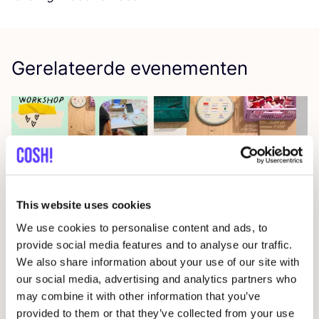
Gerelateerde evenementen
This website uses cookies
We use cookies to personalise content and ads, to
provide social media features and to analyse our traffic.
14 AUG
07
We also share information about your use of our site with
Workshop
RED
je kleren: borduren met
Wor
our social media, advertising and analytics partners who
STUDIO
STEEK
en
REST
D
may combine it with other information that you’ve
Pieter Reypenslei 4-6 2640 Mortsel België
provided to them or that they’ve collected from your use
F