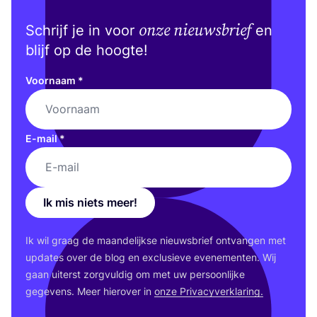
onze nieuwsbrief
Schrijf je in voor
en
blijf op de hoogte!
Voornaam
*
E-mail
*
Ik mis niets meer!
Ik wil graag de maan­de­lijk­se nieuws­brief ont­van­gen met
upda­tes over de blog en exclu­sie­ve eve­ne­men­ten. Wij
gaan uiterst zorg­vul­dig om met uw per­soon­lij­ke
gege­vens. Meer hier­over in
onze Pri­va­cy­ver­kla­ring.