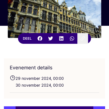
DEEL
Evenement details
29
novem­ber
2024
,
00
:
00
30
novem­ber
2024
,
00
:
00