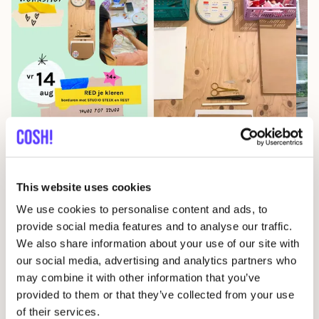
14 AUG
Workshop
RED
je kleren: borduren met
06
This website uses cookies
STUDIO
STEEK
en
REST
We use cookies to personalise content and ads, to
Wor
Pieter Reypenslei 4-6 2640 Mortsel België
provide social media features and to analyse our traffic.
M
We also share information about your use of our site with
our social media, advertising and analytics partners who
REST
D
may combine it with other information that you’ve
provided to them or that they’ve collected from your use
Workshop
Wor
of their services.