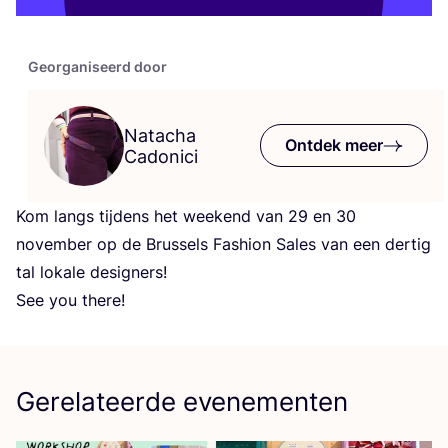
Georganiseerd door
Natacha
Ontdek meer
Cadonici
Kom langs tij­dens het week­end van
29
en
30
novem­ber op de Brus­sels Fas­hi­on Sales van een der­tig
tal loka­le designers!
See you there!
Gerelateerde evenementen