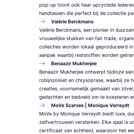
pop-up toont ook haar upcy­cle­de leder­wa­
hand­tas­sen die per­fect bij de col­lec­tie
Valé­rie Berckmans
Valé­rie Ber­ck­mans, een pio­nier in duur­za­
vrou­we­lij­ke stuk­ken van fair tra­de, orga­n
col­lec­ties wor­den lokaal gepro­du­ceerd in
aan­pak waar­bij rest­stof­fen wor­den getr
Benaazir Muk­her­jee
Benaazir Muk­her­jee ont­werpt tijd­lo­ze sie
robijn­zo­ï­siet en chry­so­pra­se, waar­bij ze 
cre­a­ties, voor­na­me­lijk gemaakt van zil­v
gedach­ten en bedoeld om te koes­te­ren en
MoVe Scar­ves | Moni­que Verreydt
MoVe by Moni­que Ver­reydt biedt luxe, duur­z
zelf­ver­trou­wen ver­ster­ken. Elke sjaal 
cer­ti­fi­caat van echt­heid, waar­door het e