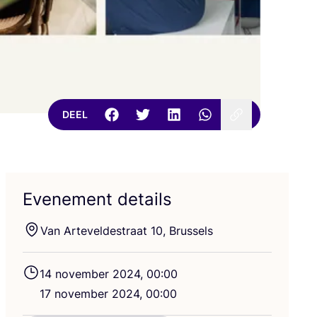
DEEL
Evenement details
Van Art­e­vel­de­straat
10
, Brussels
14
novem­ber
2024
,
00
:
00
17
novem­ber
2024
,
00
:
00