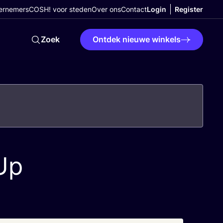
ernemers
COSH! voor steden
Over ons
Contact
Login
Register
Zoek
Ontdek nieuwe winkels
Up