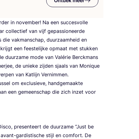
Ontdek meer
r­der in novem­ber! Na een suc­ces­vol­le
 col­lec­tief van vijf gepas­si­o­neer­de
es die vak­man­schap, duur­zaam­heid en
krijgt een fees­te­lij­ke opmaat met stuk­ken
 de duur­za­me mode van Valé­rie Ber­ck­mans
er­jee, de unie­ke zij­den sjaals van Moni­que
t­wer­pen van Kat­lijn Vernimmen.
s­sel om exclu­sie­ve, hand­ge­maak­te
n aan een gemeen­schap die zich inzet voor
is­co, pre­sen­teert de duur­za­me
“
Just be
vant-gar­dis­ti­sche stijl en com­fort. De