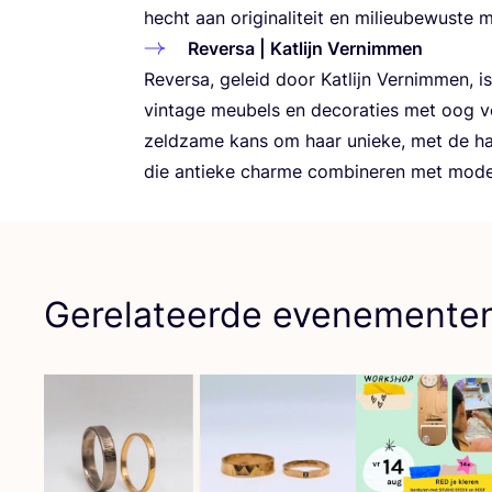
hecht aan ori­gi­na­li­teit en mili­eu­be­wus­te
Rever­sa | Kat­lijn Vernimmen
Rever­sa, geleid door Kat­lijn Ver­nim­men, is 
vin­ta­ge meu­bels en deco­ra­ties met oog
zeld­za­me kans om haar unie­ke, met de han
die antie­ke char­me com­bi­ne­ren met moder
Gerelateerde evenemente