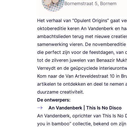
Bornemstraat 5, Bornem
Het ver­haal van
“
Opu­lent Ori­gins” gaat ve
okto­ber­edi­tie keren An Van­den­berk en haar
ambachts­lie­den terug met nieu­we cre­a­ti
samen­wer­king vie­ren. De novem­ber­edi­tie 
die per­fect zijn voor de feest­da­gen, van
tot de zil­ve­ren juwe­len van Benaazir Muk­h
Ver­reydt en de geüp­cy­cle­de inte­ri­eur­on
Kom naar de Van Art­e­vel­de­straat
10
in Bru
arti­ke­len te ont­dek­ken en deel te neme
duur­za­me creativiteit.
De ont­wer­pers:
An Van­den­berk | This Is No Disco
An Van­den­berk, oprich­ter van This Is No D
you in bam­boo” col­lec­tie, bekend om zijn a