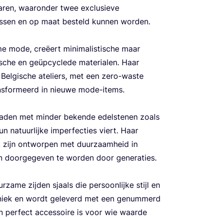
ren, waar­on­der twee exclu­sie­ve
 pas­sen en op maat besteld kun­nen worden.
me mode, cre­ëert mini­ma­lis­ti­sche maar
i­sche en geüp­cy­cle­de mate­ri­a­len. Haar
 Bel­gi­sche ate­liers, met een zero-was­te
ans­for­meerd in nieu­we mode-items.
­ra­den met min­der beken­de edel­ste­nen zoals
hun natuur­lij­ke imper­fec­ties viert. Haar
er, zijn ont­wor­pen met duur­zaam­heid in
 door­ge­ge­ven te wor­den door generaties.
a­me zij­den sjaals die per­soon­lij­ke stijl en
is uniek en wordt gele­verd met een genum­merd
en per­fect acces­soi­re is voor wie waar­de