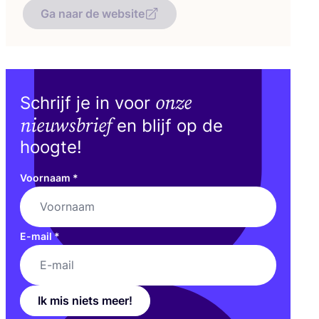
Ga naar de website
onze
Schrijf je in voor
nieuwsbrief
en blijf op de
hoogte!
Voornaam
*
E-mail
*
Ik mis niets meer!