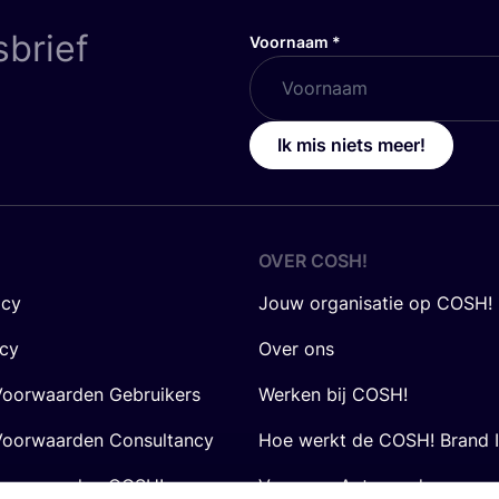
sbrief
Voornaam
*
Ik mis niets meer!
OVER
COSH
!
icy
Jouw organisatie op COSH!
icy
Over ons
oorwaarden Gebruikers
Werken bij COSH!
oorwaarden Consultancy
Hoe werkt de COSH! Brand 
voorwaarden COSH! voor
Vraag en Antwoord