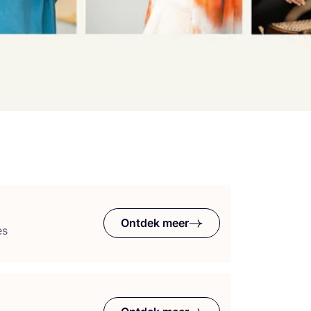
Ontdek meer
es