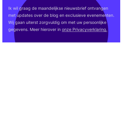
Ik wil graag de maan­de­lijk­se nieuws­brief ont­van­gen
met upda­tes over de blog en exclu­sie­ve eve­ne­men­ten.
Wij gaan uiterst zorg­vul­dig om met uw per­soon­lij­ke
gege­vens. Meer hier­over in
onze Pri­va­cy­ver­kla­ring.