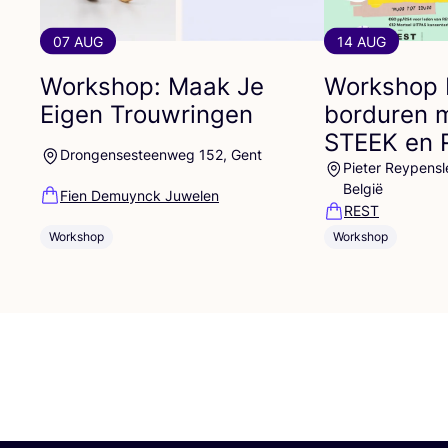
07 AUG
14 AUG
Workshop: Maak Je
Workshop
Eigen Trouwringen
borduren 
STEEK
en
Drongensesteenweg 152, Gent
Pieter Reypensl
België
Fien Demuynck Juwelen
REST
Workshop
Workshop