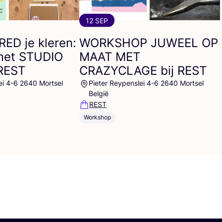
12 SEP
RED
je kleren:
WORKSHOP
JUWEEL
OP
met
STUDIO
MAAT
MET
REST
CRAZYCLAGE
bij
REST
ei 4-6 2640 Mortsel
Pieter Reypenslei 4-6 2640 Mortsel
België
REST
Workshop