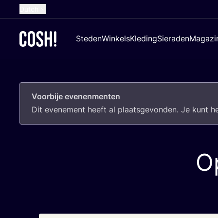
Dutch
English
Steden
Winkels
Kleding
Sieraden
Magazi
French
Spanish
German
Voorbije evenenmenten
Croatian
Dit eve­ne­ment heeft al plaats­ge­von­den. Je kunt 
O