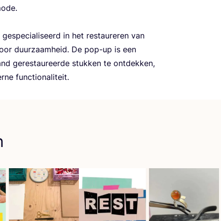
 mode.
gespe­ci­a­li­seerd in het res­tau­re­ren van
 voor duur­zaam­heid. De pop-up is een
d geres­tau­reer­de stuk­ken te ont­dek­ken,
­ne functionaliteit.
n