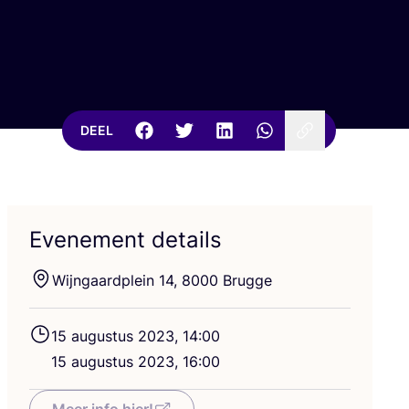
DEEL
Evenement details
Wijn­gaard­plein
14
,
8000
Brugge
15
augus­tus
2023
,
14
:
00
15
augus­tus
2023
,
16
:
00