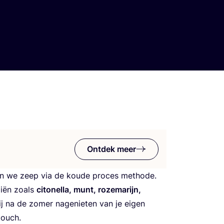
Ontdek meer
en we zeep via de kou­de pro­ces metho­de.
li­ën zoals
cito­nel­la, munt, roze­ma­rijn,
jij na de zomer nagenie­ten van je eigen
touch.