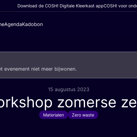
Download de COSH! Digitale Kleerkast app
COSH! voor ond
ne
Agenda
Kadobon
het eve­ne­ment niet meer bijwonen.
15 augustus 2023
rkshop zomerse z
Materialen
Zero waste