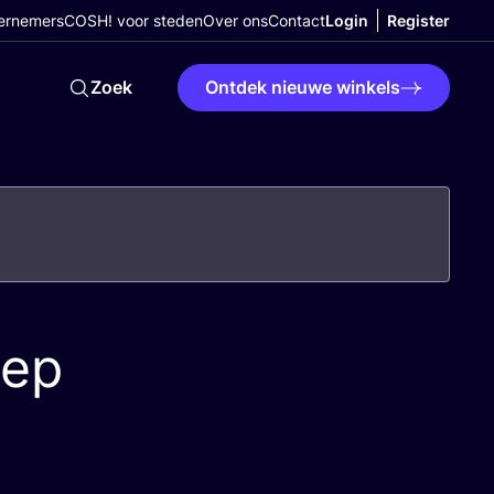
ernemers
COSH! voor steden
Over ons
Contact
Login
Register
Zoek
Ontdek nieuwe winkels
eep