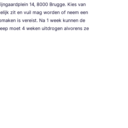
ijn­gaard­plein
14
,
8000
Brug­ge. Kies van
ke­lijk zit en vuil mag wor­den of neem een
­ma­ken is ver­eist. Na
1
week kun­nen de
 Zeep moet
4
weken uit­dro­gen alvo­rens ze