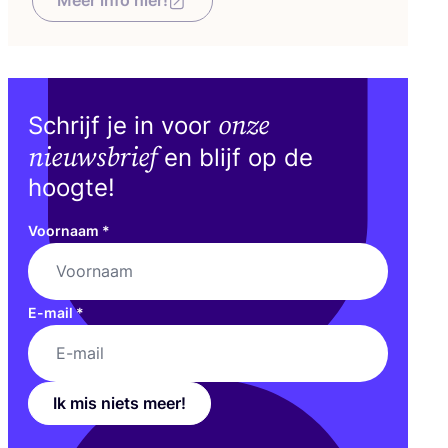
Meer info hier!
onze
Schrijf je in voor
nieuwsbrief
en blijf op de
hoogte!
Voornaam
*
E-mail
*
Ik mis niets meer!