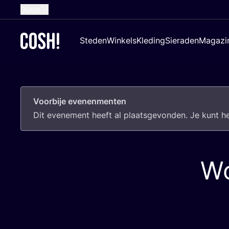
Dutch
English
Steden
Winkels
Kleding
Sieraden
Magazi
French
Spanish
German
Voorbije evenenmenten
Croatian
Dit eve­ne­ment heeft al plaats­ge­von­den. Je kunt 
Wo