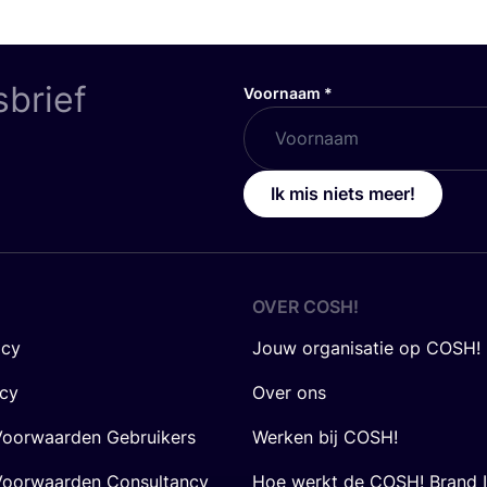
sbrief
Voornaam
*
Ik mis niets meer!
OVER
COSH
!
icy
Jouw organisatie op COSH!
icy
Over ons
oorwaarden Gebruikers
Werken bij COSH!
oorwaarden Consultancy
Hoe werkt de COSH! Brand 