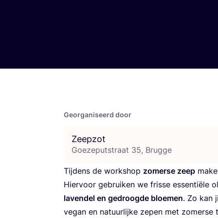
Georganiseerd door
Zeepzot
Goezeputstraat 35, Brugge
Tij­dens de work­shop
zomer­se zeep
­ ma­k
Hier­voor gebrui­ken we fris­se essen­ti­ë­le o
laven­del en gedroog­de bloe­men
. Zo kan 
vegan en natuur­lij­ke zepen met zomer­se 