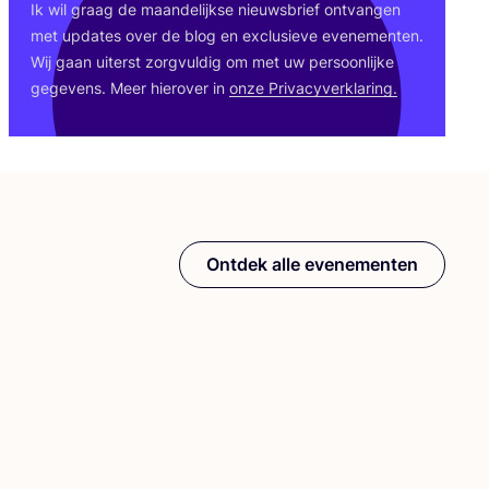
Ik wil graag de maan­de­lijk­se nieuws­brief ont­van­gen
met upda­tes over de blog en exclu­sie­ve eve­ne­men­ten.
Wij gaan uiterst zorg­vul­dig om met uw per­soon­lij­ke
gege­vens. Meer hier­over in
onze Pri­va­cy­ver­kla­ring.
Ontdek alle evenementen