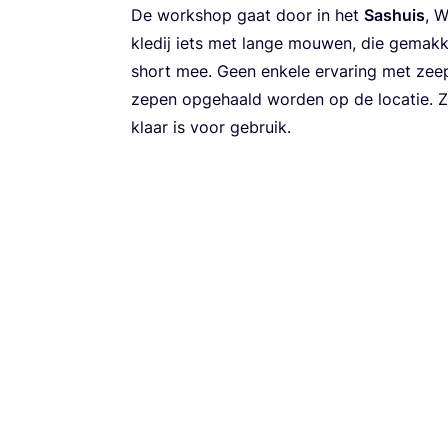
De work­shop gaat door in het
Sas­huis
, W
kle­dij iets met lan­ge mou­wen, die gemak­
short mee. Geen enke­le erva­ring met zeep
zepen opge­haald wor­den op de loca­tie.
klaar is voor gebruik.