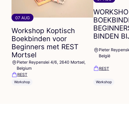
WORKSHO
07 AUG
BOEKBIND
BEGINNER
Workshop Koptisch
BINDEN
BI
Boekbinden voor
Beginners met
REST
Pieter Reypensl
Mortsel
België
Pieter Reypenslei 4/6, 2640 Mortsel,
Belgium
REST
REST
Workshop
Workshop