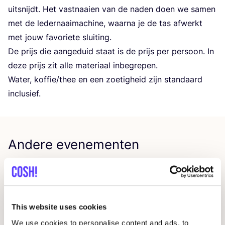
uit­snijdt. Het vast­naai­en van de naden doen we samen
met de leder­naai­ma­chi­ne, waar­na je de tas afwerkt
met jouw favo­rie­te sluiting.
De prijs die aan­ge­duid staat is de prijs per per­soon. In
deze prijs zit alle mate­ri­aal inbegrepen.
Water, koffie/​thee en een zoe­tig­heid zijn stan­daard
inclusief.
Andere evenementen
This website uses cookies
We use cookies to personalise content and ads, to