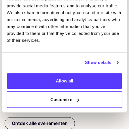
provide social media features and to analyse our traffic.
We also share information about your use of our site with
our social media, advertising and analytics partners who
07
may combine it with other information that you’ve
provided to them or that they’ve collected from your use
Wor
of their services.
29 AUG
D
Studio Stik: Duo Workshop Turntas
Show details
F
Sint-Jakobsstraat 338000 Brugge, Belgium
Kringwinkel 't rad Sint-Kruis
Wor
Workshop
Allow all
Customize
Previous
Next
Ontdek alle evenementen