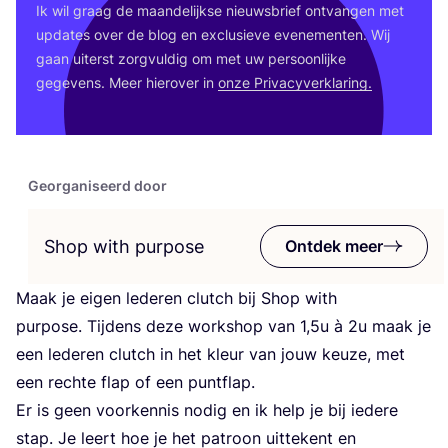
Ik wil graag de maan­de­lijk­se nieuws­brief ont­van­gen met
upda­tes over de blog en exclu­sie­ve eve­ne­men­ten. Wij
gaan uiterst zorg­vul­dig om met uw per­soon­lij­ke
gege­vens. Meer hier­over in
onze Pri­va­cy­ver­kla­ring.
Georganiseerd door
Shop with purpose
Ontdek meer
Maak je eigen lede­ren clut­ch bij Shop with
pur­po­se. Tij­dens deze work­shop van
1
,
5
u à
2
u maak je
een lede­ren clut­ch in het kleur van jouw keu­ze, met
een rech­te flap of een puntflap.
Er is geen voor­ken­nis nodig en ik help je bij iede­re
stap. Je leert hoe je het patroon uit­te­kent en