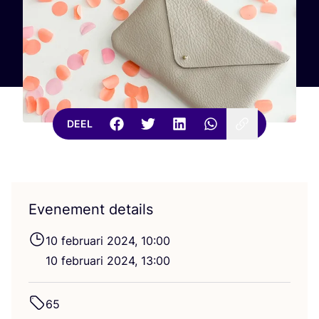
DEEL
Evenement details
10
febru­a­ri
2024
,
10
:
00
10
febru­a­ri
2024
,
13
:
00
65