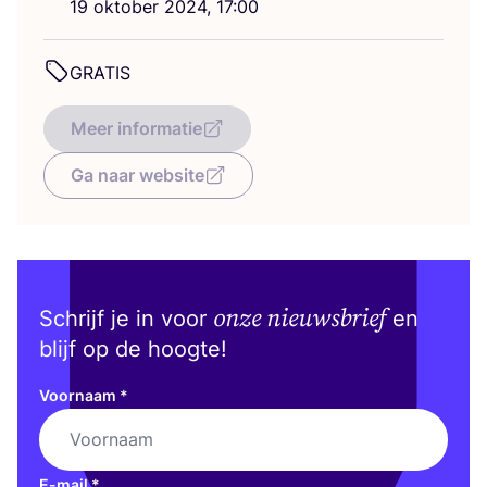
19
okto­ber
2024
,
17
:
00
GRA­TIS
Meer informatie
Ga naar website
onze nieuwsbrief
Schrijf je in voor
en
blijf op de hoogte!
Voornaam
*
E-mail
*