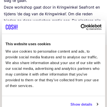
slag te gaan.
Deze work­shop gaat door in Kring­win­kel Seafront en
tij­dens
‘
de dag van de Kring­win­kel’. Om die reden
bie­den ze deze work­shop gra­tis aan. De plaat­sen zijn
ech­ter beperkt, dus schrijf je snel in en laat je
inspireren!
This website uses cookies
We use cookies to personalise content and ads, to
Gerelateerde evenementen
provide social media features and to analyse our traffic.
We also share information about your use of our site with
our social media, advertising and analytics partners who
may combine it with other information that you’ve
provided to them or that they’ve collected from your use
of their services.
Show details