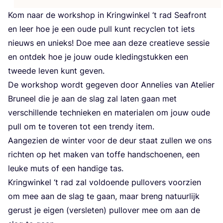
Kom naar de work­shop in Kring­win­kel
‘
t rad Seafront
en leer hoe je een oude pull kunt recy­clen tot iets
nieuws en unieks! Doe mee aan deze cre­a­tie­ve ses­sie
en ont­dek hoe je jouw oude kle­ding­stuk­ken een
twee­de leven kunt geven.
De work­shop wordt gege­ven door Anne­lies van Ate­lier
Bru­neel die je aan de slag zal laten gaan met
ver­schil­len­de tech­nie­ken en mate­ri­a­len om jouw oude
pull om te tove­ren tot een tren­dy item.
Aan­ge­zien de win­ter voor de deur staat zul­len we ons
rich­ten op het maken van tof­fe hand­schoe­nen, een
leu­ke muts of een han­di­ge tas.
Kring­win­kel
‘
t rad zal vol­doen­de pul­lo­vers voor­zien
om mee aan de slag te gaan, maar breng natuur­lijk
gerust je eigen (ver­sle­ten) pul­lo­ver mee om aan de