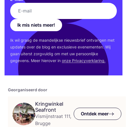
Ik mis niets meer!
Ik wil graag de maan­de­lijk­se nieuws­brief ont­van­gen met
upda­tes over de blog en exclu­sie­ve eve­ne­men­ten. Wij
gaan uiterst zorg­vul­dig om met uw per­soon­lij­ke
gege­vens. Meer hier­over in
onze Pri­va­cy­ver­kla­ring.
Georganiseerd door
Kringwinkel
Seafront
Ontdek meer
Vismijnstraat 111,
Brugge