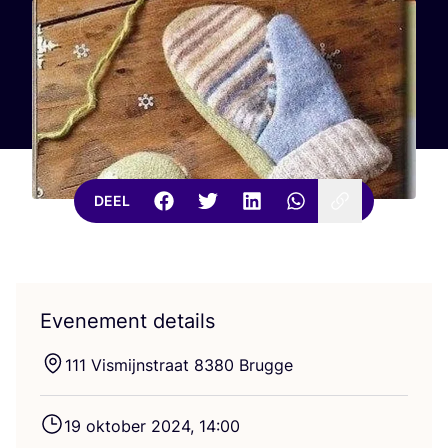
DEEL
Evenement details
111
Vis­mijn­straat
8380
Brugge
19
okto­ber
2024
,
14
:
00