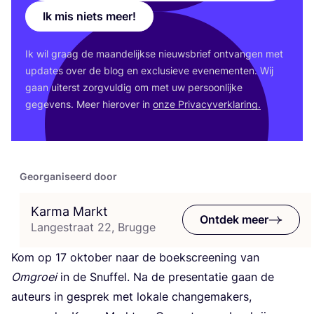
Ik mis niets meer!
Ik wil graag de maan­de­lijk­se nieuws­brief ont­van­gen met
upda­tes over de blog en exclu­sie­ve eve­ne­men­ten. Wij
gaan uiterst zorg­vul­dig om met uw per­soon­lij­ke
gege­vens. Meer hier­over in
onze Pri­va­cy­ver­kla­ring.
Georganiseerd door
Karma Markt
Ontdek meer
Langestraat 22, Brugge
Kom op
17
okto­ber naar de boeks­cree­ning van
Omgroei
in de Snuf­fel. Na de pre­sen­ta­tie gaan de
auteurs in gesprek met loka­le chan­ge­ma­kers,