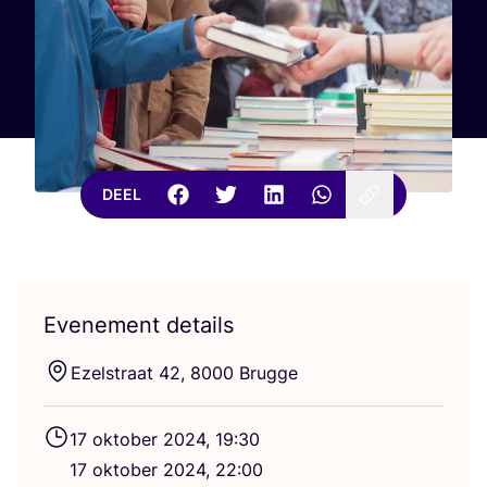
DEEL
Evenement details
Ezel­straat
42
,
8000
Brugge
17
okto­ber
2024
,
19
:
30
17
okto­ber
2024
,
22
:
00