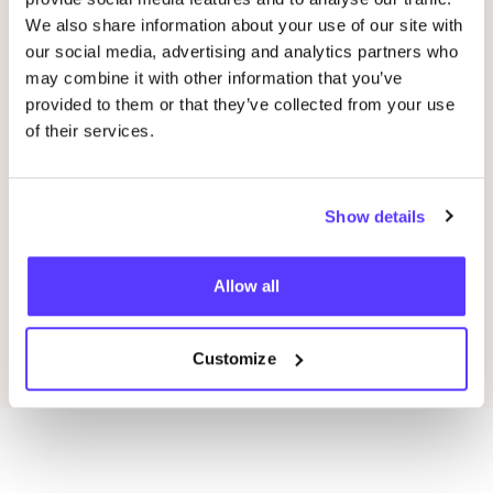
We also share information about your use of our site with
07
Workshop: upcycled denim bag
our social media, advertising and analytics partners who
Beg
may combine it with other information that you’ve
Meetingpoint: Van der Hoopstraat 70HS
Ams
provided to them or that they’ve collected from your use
D
De Steek
of their services.
D
Workshop
Wor
Show details
Previous
Next
Allow all
Ontdek alle evenementen
Customize