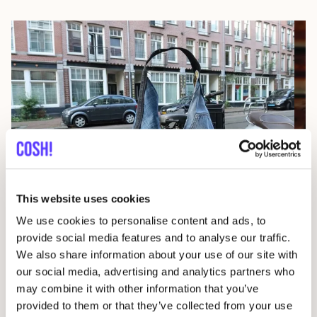
This website uses cookies
07 AUG
We use cookies to personalise content and ads, to
07
provide social media features and to analyse our traffic.
Workshop: upcycled denim bag
We also share information about your use of our site with
Beg
Meetingpoint: Van der Hoopstraat 70HS
our social media, advertising and analytics partners who
Ams
may combine it with other information that you’ve
D
De Steek
provided to them or that they’ve collected from your use
D