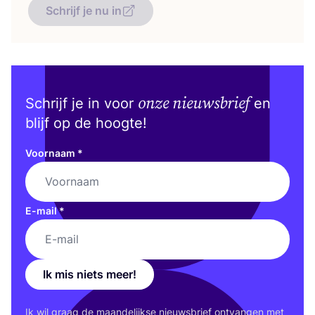
Schrijf je nu in
onze nieuwsbrief
Schrijf je in voor
en
blijf op de hoogte!
Voornaam
*
E-mail
*
Ik mis niets meer!
Ik wil graag de maan­de­lijk­se nieuws­brief ont­van­gen met