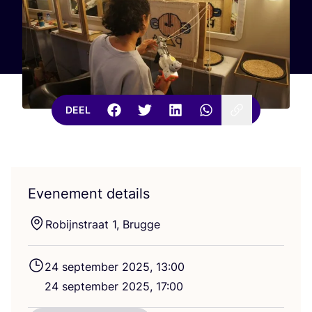
DEEL
Evenement details
Robijn­straat
1
, Brugge
24
sep­tem­ber
2025
,
13
:
00
24
sep­tem­ber
2025
,
17
:
00