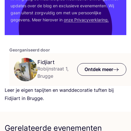
upda­tes over de blog en exclu­sie­ve eve­ne­men­ten. Wij
gaan uiterst zorg­vul­dig om met uw per­soon­lij­ke
gege­vens. Meer hier­over in
onze Pri­va­cy­ver­kla­ring.
Georganiseerd door
Fidjiart
Robijnstraat 1,
Ontdek meer
Brugge
Leer je eigen tapij­ten en wand­de­co­ra­tie tuf­ten bij
Fid­ji­art in Brugge.
Gerelateerde evenementen