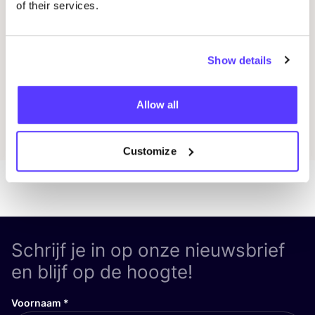
of their services.
Workshop
Wor
Show details
Previous
Next
Allow all
Ontdek alle evenementen
Customize
Schrijf je in op onze nieuwsbrief
en blijf op de hoogte!
Voornaam
*