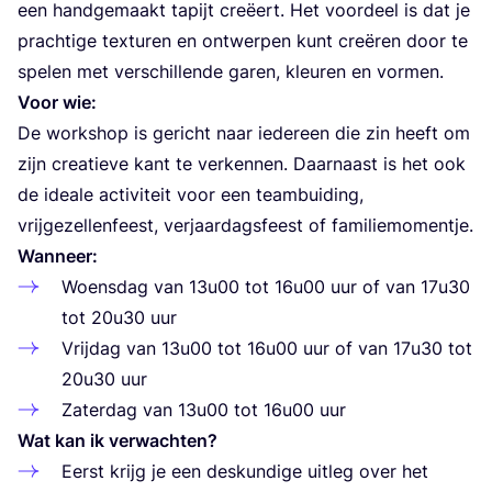
een hand­ge­maakt tapijt cre­ëert. Het voor­deel is dat je
prach­ti­ge tex­tu­ren en ont­wer­pen kunt cre­ë­ren door te
spe­len met ver­schil­len­de garen, kleu­ren en vormen.
Voor wie:
De work­shop is gericht naar ieder­een die zin heeft om
zijn cre­a­tie­ve kant te ver­ken­nen. Daar­naast is het ook
de ide­a­le acti­vi­teit voor een team­bui­ding,
vrij­ge­zel­len­feest, ver­jaar­dags­feest of familiemomentje.
Wan­neer:
Woens­dag van
13
u
00
tot
16
u
00
uur of van
17
u
30
tot
20
u
30
uur
Vrij­dag van
13
u
00
tot
16
u
00
uur of van
17
u
30
tot
20
u
30
uur
Zater­dag van
13
u
00
tot
16
u
00
uur
Wat kan ik verwachten?
Eerst krijg je een des­kun­di­ge uit­leg over het