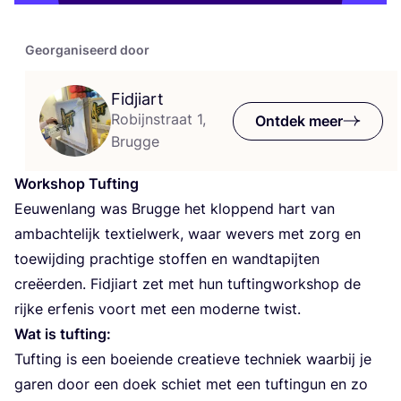
Georganiseerd door
Fidjiart
Robijnstraat 1,
Ontdek meer
Brugge
Work­shop Tufting
Eeu­wen­lang was Brug­ge het klop­pend hart van
ambach­te­lijk tex­tiel­werk, waar wevers met zorg en
toe­wij­ding prach­ti­ge stof­fen en wand­ta­pij­ten
cre­ëer­den. Fid­ji­art zet met hun tuf­ting­work­shop de
rij­ke erfe­nis voort met een moder­ne twist.
Wat is tufting:
Tuf­ting is een boei­en­de cre­a­tie­ve tech­niek waar­bij je
garen door een doek schiet met een tuf­tin­gun en zo