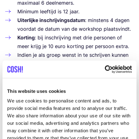
maxi­maal
6
deelnemers.
Mini­mum leef­tijd is
12
jaar.
Uiter­lij­ke inschrij­vings­da­tum
: min­stens
4
dagen
voor­dat de datum van de work­shop plaatsvindt.
Kor­ting
: bij inschrij­ving met drie per­so­nen of
meer krijg je
10
euro kor­ting per per­soon extra.
Indien je als groep wenst in te schrij­ven kun­nen
we een datum en tijd­stip naar keu­ze bespreken.
Bij annu­la­tie, min­der dan een maand voor datum,
wordt er genood­zaakt
50
% van het inschrij­
vings­geld te fac­tu­re­ren. Bij annu­le­ring op de dag
This website uses cookies
van de work­shop zelf wordt het vol­le­di­ge
We use cookies to personalise content and ads, to
bedrag aangerekend.
provide social media features and to analyse our traffic.
Inclu­sief
2
con­sump­ties, kof­fie, thee en water.
We also share information about your use of our site with
our social media, advertising and analytics partners who
Schrijf je nu in. Fid­ji­art hoopt je bin­nen­kort te
may combine it with other information that you’ve
verwelkomen!
provided to them or that they’ve collected from your use