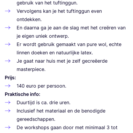
gebruik van het tuftinggun.
Ver­vol­gens kan je het tuf­ting­gun even
ontdekken.
En daar­na ga je aan de slag met het cre­ë­ren van
je eigen uniek ontwerp.
Er wordt gebruik gemaakt van pure wol, ech­te
lin­nen doe­ken en natuur­lij­ke latex.
Je gaat naar huis met je zelf gecre­ëer­de
masterpiece.
Prijs:
140
euro per persoon.
Prak­ti­sche info:
Duur­tijd is ca. drie uren.
Inclu­sief het mate­ri­aal en de beno­dig­de
gereedschappen.
De work­shops gaan door met mini­maal
3
tot