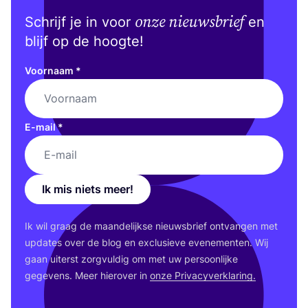
onze nieuwsbrief
Schrijf je in voor
en
blijf op de hoogte!
Voornaam
*
E-mail
*
Ik mis niets meer!
Ik wil graag de maan­de­lijk­se nieuws­brief ont­van­gen met
upda­tes over de blog en exclu­sie­ve eve­ne­men­ten. Wij
gaan uiterst zorg­vul­dig om met uw per­soon­lij­ke
gege­vens. Meer hier­over in
onze Pri­va­cy­ver­kla­ring.