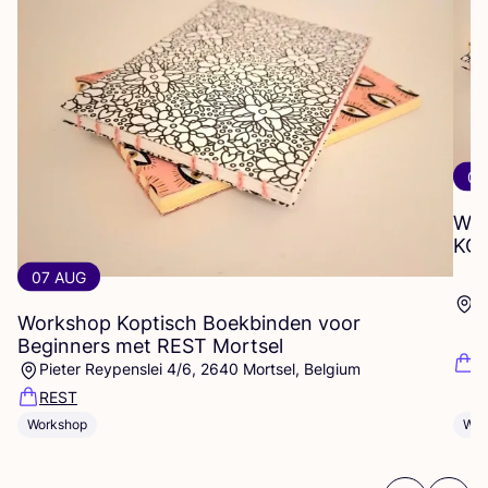
07
WO
KO
07 AUG
P
Workshop Koptisch Boekbinden voor
Beginners met
REST
Mortsel
R
Pieter Reypenslei 4/6, 2640 Mortsel, Belgium
REST
Wor
Workshop