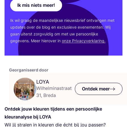
Ik mis niets meer!
Ik wil graag de maan­de­lijk­se nieuws­brief ont­van­gen met
upda­tes over de blog en exclu­sie­ve eve­ne­men­ten. Wij
gaan uiterst zorg­vul­dig om met uw per­soon­lij­ke
gege­vens. Meer hier­over in
onze Pri­va­cy­ver­kla­ring.
Georganiseerd door
LOYA
Wilhelminastraat
Ontdek meer
31, Breda
Ont­dek jouw kleu­ren tij­dens een per­soon­lij­ke
kleurana­ly­se bij
LOYA
Wil jij stra­len in kleu­ren die écht bij jou pas­sen?