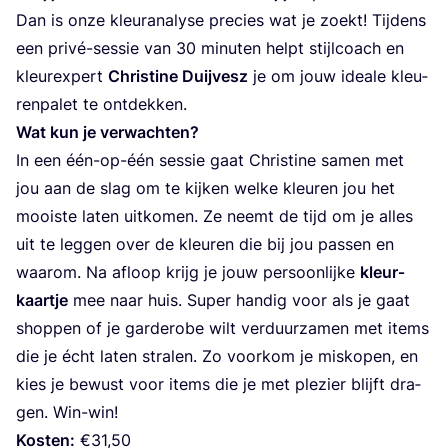
Dan is onze kleurana­ly­se pre­cies wat je zoekt! Tij­dens
een pri­vé-ses­sie van
30
minu­ten helpt stijl­coach en
kleur­ex­pert
Chris­ti­ne Duij­vesz
je om jouw ide­a­le kleu­
ren­pa­let te ontdekken.
Wat kun je ver­wach­ten?
In een één-op-één ses­sie gaat Chris­ti­ne samen met
jou aan de slag om te kij­ken wel­ke kleu­ren jou het
mooi­ste laten uit­ko­men. Ze neemt de tijd om je alles
uit te leg­gen over de kleu­ren die bij jou pas­sen en
waar­om. Na afloop krijg je jouw per­soon­lij­ke
kleur­
kaart­je
mee naar huis. Super han­dig voor als je gaat
shop­pen of je gar­de­ro­be wilt ver­duur­za­men met items
die je écht laten stra­len. Zo voor­kom je mis­ko­pen, en
kies je bewust voor items die je met ple­zier blijft dra­
gen. Win-win!
Kos­ten:
€
31
,
50