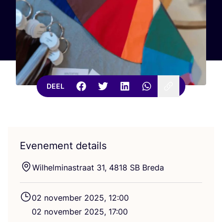
DEEL
Evenement details
Wil­hel­mi­nastraat
31
,
4818
SB
Breda
02
novem­ber
2025
,
12
:
00
02
novem­ber
2025
,
17
:
00