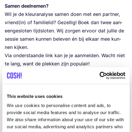
Samen deel­ne­men?
Wil je de kleurana­ly­se samen doen met een part­ner,
vriend(in) of fami­lie­lid? Gezel­lig! Boek dan twee aan­
een­ge­slo­ten tijd­slo­ten. Wij zor­gen ervoor dat jul­lie de
ses­sie samen kun­nen bele­ven én bij elkaar mee kun­
nen kijken.
Via onder­staan­de link kan je je aan­mel­den. Wacht niet
te lang, want de plek­ken zijn populair!
https://​shop​.tic​kets​.cm​.com/
5
f
54417
b-d
5
e
5
-
81
f
5
-
e
461
-
54
ad
85508
a
2
a
Met vrien­de­lij­ke groet,
This website uses cookies
Lot­te
We use cookies to personalise content and ads, to
provide social media features and to analyse our traffic.
We also share information about your use of our site with
Andere evenementen
our social media, advertising and analytics partners who