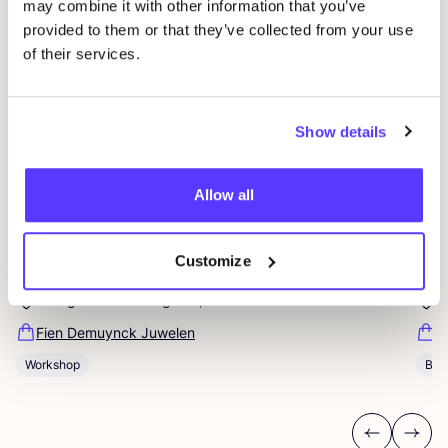
may combine it with other information that you’ve
provided to them or that they’ve collected from your use
of their services.
Show details
Allow all
09 AUG
09
Customize
Workshop: Maak Je Eigen Trouwringen
Sje
Drongensesteenweg 152, Gent
B
Fien Demuynck Juwelen
S
Workshop
Bij
Previous
Next