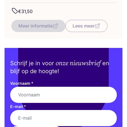
€
31
,
50
Meer informatie
Lees meer
onze nieuwsbrief
Schrijf je in voor
en
blijf op de hoogte!
Voornaam
*
E-mail
*