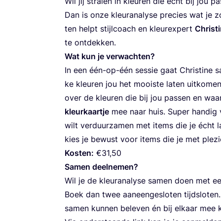
Wil jij stra­len in kleu­ren die écht bij jou p
Dan is onze kleurana­ly­se pre­cies wat je z
ten helpt stijl­coach en kleur­ex­pert
Chris­t
te ontdekken.
Wat kun je ver­wach­ten?
In een één-op-één ses­sie gaat Chris­ti­ne
ke kleu­ren jou het mooi­ste laten uit­ko­me
over de kleu­ren die bij jou pas­sen en waar
kleur­kaart­je
mee naar huis. Super han­dig v
wilt ver­duur­za­men met items die je écht l
kies je bewust voor items die je met ple­zie
Kos­ten:
€
31
,
50
Samen deel­ne­men?
Wil je de kleurana­ly­se samen doen met een p
Boek dan twee aan­een­ge­slo­ten tijd­slo­ten.
samen kun­nen bele­ven én bij elkaar mee k