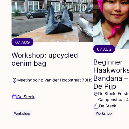
07 AUG
07 AUG
Workshop: upcycled
Beginner
denim bag
Haakworks
Bandana –
Meetingpoint: Van der Hoopstraat 70HS
De Pijp
De Steek, Eerst
De Steek
Campenstraat 
De Steek
Workshop
Workshop