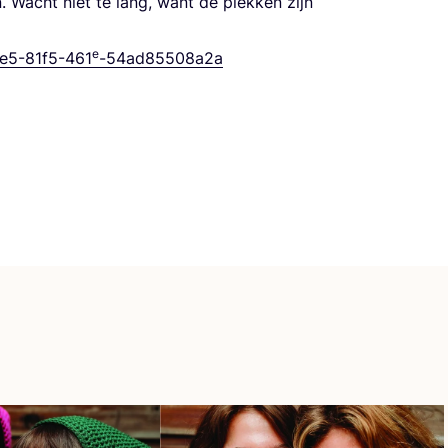
n. Wacht niet te lang, want de plek­ken zijn
e
e
5
-
81
f
5
-
461
-
54
ad
85508
a
2
a