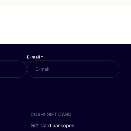
E-mail
*
COSH! GIFT CARD
Gift Card aankopen