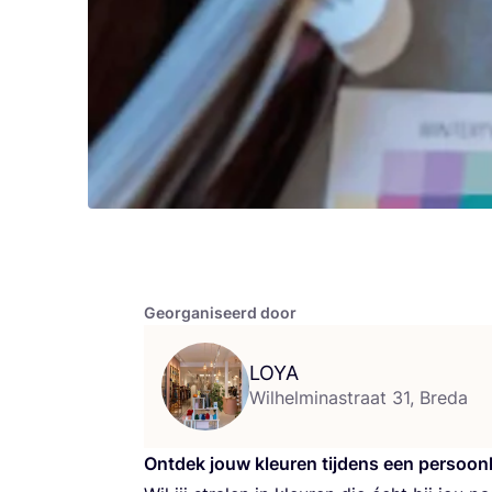
Georganiseerd door
LOYA
Wilhelminastraat 31, Breda
Ont­dek jouw kleu­ren tij­dens een per­soon­li