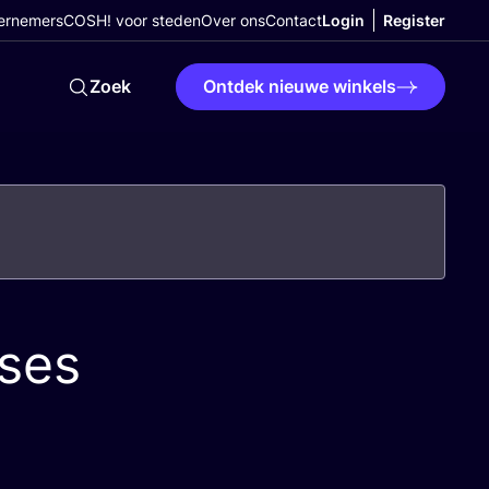
ernemers
COSH! voor steden
Over ons
Contact
Login
Register
Zoek
Ontdek nieuwe winkels
yses