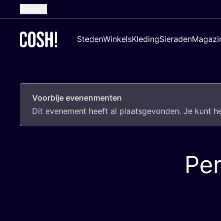
Dutch
English
Steden
Winkels
Kleding
Sieraden
Magazi
French
Spanish
German
Voorbije evenenmenten
Croatian
Dit eve­ne­ment heeft al plaats­ge­von­den. Je kunt 
Per