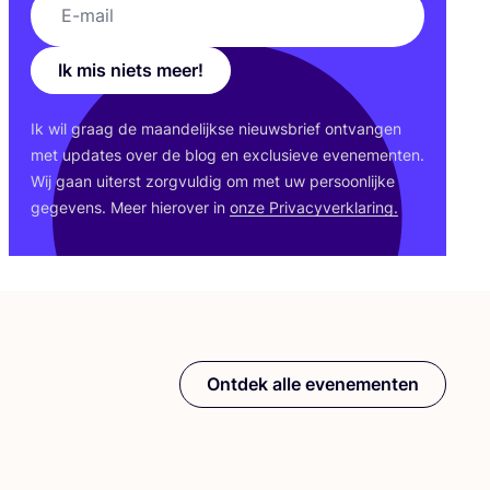
Ik mis niets meer!
Ik wil graag de maan­de­lijk­se nieuws­brief ont­van­gen
met upda­tes over de blog en exclu­sie­ve eve­ne­men­ten.
Wij gaan uiterst zorg­vul­dig om met uw per­soon­lij­ke
gege­vens. Meer hier­over in
onze Pri­va­cy­ver­kla­ring.
Ontdek alle evenementen