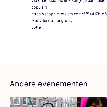
Via onder­staan­de link kan je je aan­mel­de
populair!
https://​shop​.tic​kets​.cm​.com/
5
f
54417
b-d
5
Met vrien­de­lij­ke groet,
Lot­te
Andere evenementen