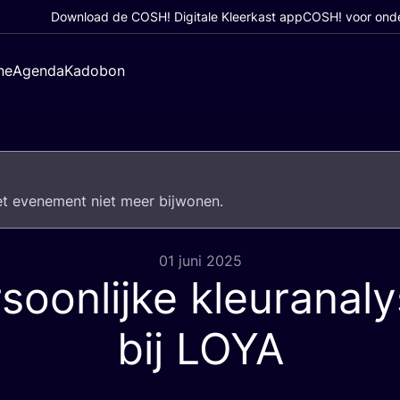
Download de COSH! Digitale Kleerkast app
COSH! voor ond
ne
Agenda
Kadobon
het eve­ne­ment niet meer bijwonen.
01 juni 2025
soonlijke kleuranal
bij
LOYA