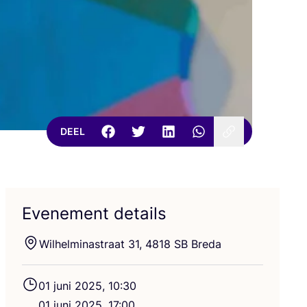
DEEL
Evenement details
Wil­hel­mi­nastraat
31
,
4818
SB
Breda
01
juni
2025
,
10
:
30
01
juni
2025
,
17
:
00