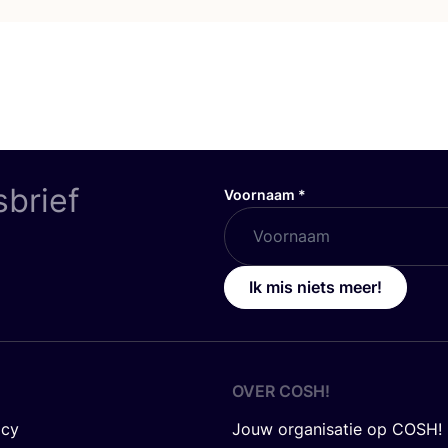
sbrief
Voornaam
*
Ik mis niets meer!
OVER
COSH
!
icy
Jouw organisatie op COSH!