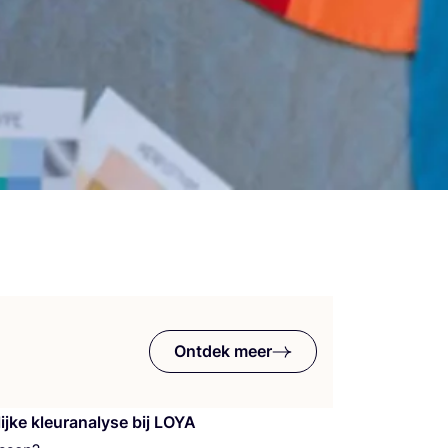
Ontdek meer
j­ke kleurana­ly­se bij
LOYA