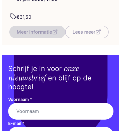
€
31
,
50
Meer informatie
Lees meer
onze
Schrijf je in voor
nieuwsbrief
en blijf op de
hoogte!
Voornaam
*
E-mail
*