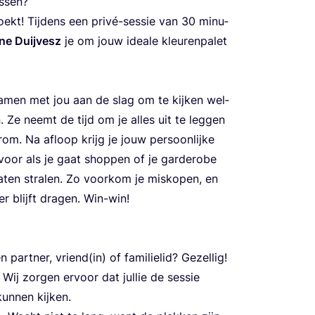
as­sen?
oekt! Tij­dens een pri­vé-ses­sie van
30
minu­
i­ne Duij­vesz
je om jouw ide­a­le kleu­ren­pa­let
 samen met jou aan de slag om te kij­ken wel­
n. Ze neemt de tijd om je alles uit te leg­gen
­om. Na afloop krijg je jouw per­soon­lij­ke
oor als je gaat shop­pen of je gar­de­ro­be
aten stra­len. Zo voor­kom je mis­ko­pen, en
r blijft dra­gen. Win-win!
art­ner, vriend(in) of fami­lie­lid? Gezel­lig!
 Wij zor­gen ervoor dat jul­lie de ses­sie
un­nen kijken.