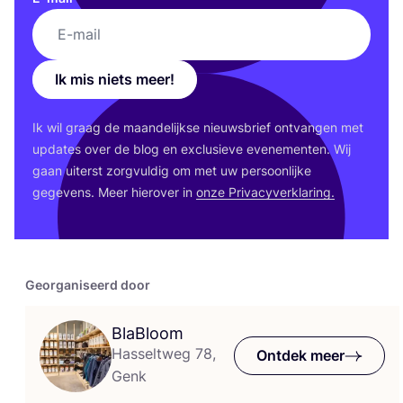
Ik mis niets meer!
Ik wil graag de maan­de­lijk­se nieuws­brief ont­van­gen met
upda­tes over de blog en exclu­sie­ve eve­ne­men­ten. Wij
gaan uiterst zorg­vul­dig om met uw per­soon­lij­ke
gege­vens. Meer hier­over in
onze Pri­va­cy­ver­kla­ring.
Georganiseerd door
BlaBloom
Hasseltweg 78,
Ontdek meer
Genk