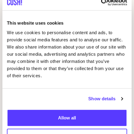
This website uses cookies
We use cookies to personalise content and ads, to
provide social media features and to analyse our traffic.
We also share information about your use of our site with
our social media, advertising and analytics partners who
may combine it with other information that you’ve
provided to them or that they’ve collected from your use
of their services.
29 AUG
04
Studio Stik: Duo Workshop Turntas
Show details
pot
Sint-Jakobsstraat 338000 Brugge, Belgium
K
Kringwinkel 't rad Sint-Kruis
F
Allow all
Workshop
Wor