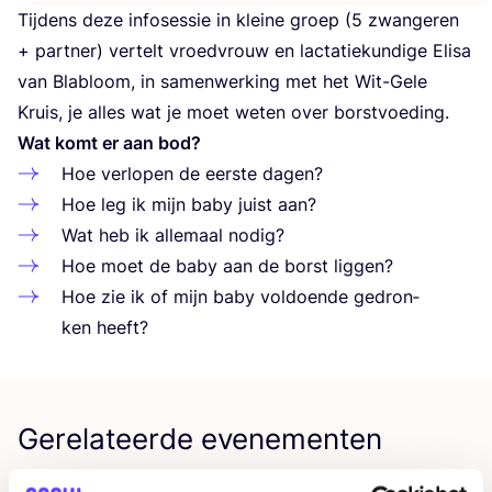
Tij­dens deze info­ses­sie in klei­ne groep (
5
zwan­ge­ren
+ part­ner) ver­telt vroed­vrouw en lac­ta­tie­kun­di­ge Eli­sa
van Bla­bloom, in samen­wer­king met het Wit-Gele
Kruis, je alles wat je moet weten over borstvoeding.
Wat komt er aan bod?
Hoe ver­lo­pen de eer­ste dagen?
Hoe leg ik mijn baby juist aan?
Wat heb ik alle­maal nodig?
Hoe moet de baby aan de borst liggen?
Hoe zie ik of mijn baby vol­doen­de gedron­
ken heeft?
Gerelateerde evenementen