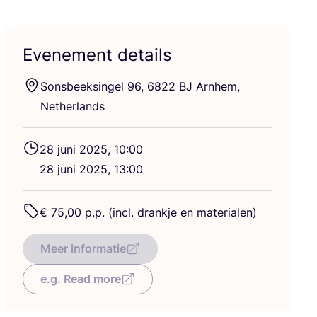
Evenement details
Sons­beeks­in­gel
96
,
6822
BJ
Arn­hem,
Netherlands
28
juni
2025
,
10
:
00
28
juni
2025
,
13
:
00
€
75
,
00
p.p. (incl. drank­je en materialen)
Meer informatie
e.g. Read more