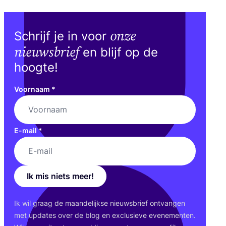
onze
Schrijf je in voor
nieuwsbrief
en blijf op de
hoogte!
Voornaam
*
E-mail
*
Ik mis niets meer!
Ik wil graag de maan­de­lijk­se nieuws­brief ont­van­gen
met upda­tes over de blog en exclu­sie­ve eve­ne­men­ten.