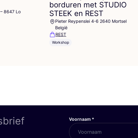
borduren met
STUDIO
 – 8647 Lo
STEEK
en
REST
Pieter Reypenslei 4-6 2640 Mortsel
België
REST
Workshop
sbrief
Voornaam
*