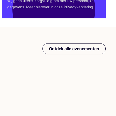
Wij gaan uiterst zorg­vul­dig om met uw per­soon­lij­ke
gege­vens. Meer hier­over in
onze Pri­va­cy­ver­kla­ring.
Ontdek alle evenementen