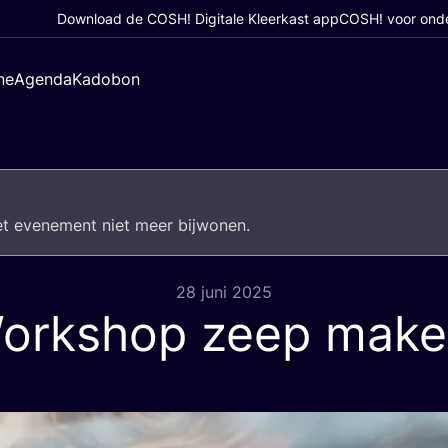
Download de COSH! Digitale Kleerkast app
COSH! voor ond
ne
Agenda
Kadobon
het eve­ne­ment niet meer bijwonen.
28 juni 2025
orkshop zeep mak