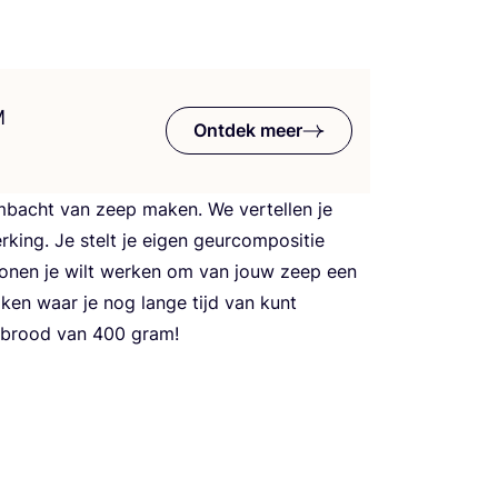
M
Ontdek meer
mbacht van zeep maken. We ver­tel­len je
r­king. Je stelt je eigen geur­com­po­si­tie
ro­nen je wilt wer­ken om van jouw zeep een
maken waar je nog lan­ge tijd van kunt
p­brood van
400
gram!