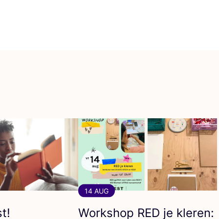
14 AUG
t!
Workshop
RED
je kleren: