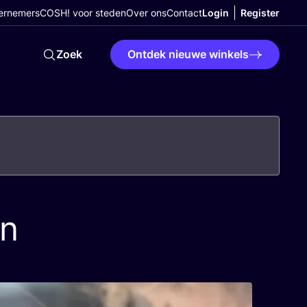
ernemers
COSH! voor steden
Over ons
Contact
Login
Register
Zoek
Ontdek nieuwe winkels
en