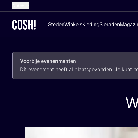
Dutch
English
Steden
Winkels
Kleding
Sieraden
Magazi
French
Spanish
German
Voorbije evenenmenten
Croatian
Dit eve­ne­ment heeft al plaats­ge­von­den. Je kunt 
W