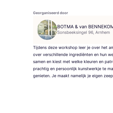
Georganiseerd door
BOTMA
&
van
BENNEKO
Sonsbeeksingel 96, Arnhem
Tij­dens deze work­shop leer je over het a
over ver­schil­len­de ingre­di­ën­ten en hun we
samen en kiest met wel­ke kleu­ren en pat
prach­tig en per­soon­lijk kunst­werk­je te 
genie­ten. Je maakt name­lijk je eigen zee