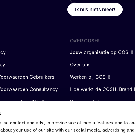
Ik mis niets meer!
OVER
COSH
!
icy
Jouw organisatie op COSH!
icy
Over ons
oorwaarden Gebruikers
Werken bij COSH!
oorwaarden Consultancy
Hoe werkt de COSH! Brand 
voorwaarden COSH! voor
Vraag en Antwoord
s
ise content and ads, to provide social media features and to anal
about your use of our site with our social media, advertising and